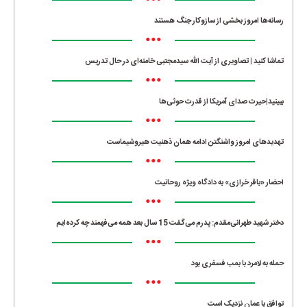
•••
رسانه‌ها امروز بخشی از سازوکار جنگ هستند
•••
تماشا کنید | تصاویری از آیت الله سیدمجتبی خامنه‌ای در حال تدریس
•••
ببینید|حیرت صدای آمریکا از قدرت حوثی‌ها
•••
تهدیدهای امروز واشنگتن ادامه همان ذهنیت هیروشیماست
•••
احضار «باقر خرازی» به دادگاه ویژه روحانیت
•••
دختر شهید طهرانی‌مقدم: پدرم می‌گفت 15 سال بعد همه می‌فهمند چه کرده‌ایم
•••
حمله به لامرد با بمب فسفری بود
•••
توافق با عمان نزدیک است