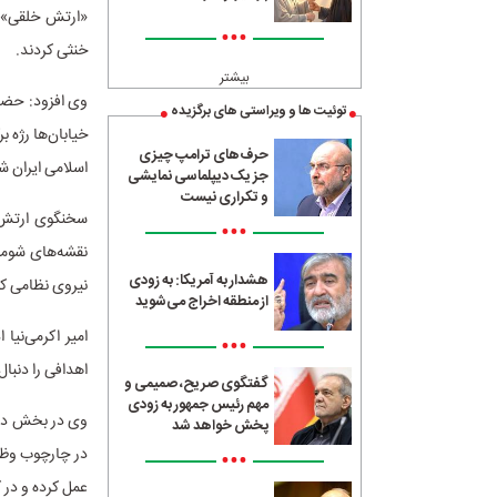
«ارتش خلقی» به
•••
خنثی کردند.
بیشتر
توئیت ها و ویراستی های برگزیده
خیابان‌ها رژه 
حرف‌های ترامپ چیزی
اسلامی ایران ش
جز یک دیپلماسی نمایشی
و تکراری نیست
سخنگوی ارتش ب
•••
نقشه‌های شومی 
هشدار به آمریکا: به زودی
نیروی نظامی کش
از منطقه اخراج می‌شوید
امیر اکرمی‌نیا
•••
اهدافی را دنبال
گفتگوی صریح، صمیمی و
مهم رئیس جمهور به زودی
وی در بخش دیگ
پخش خواهد شد
در چارچوب وظا
•••
عمل کرده و در ک