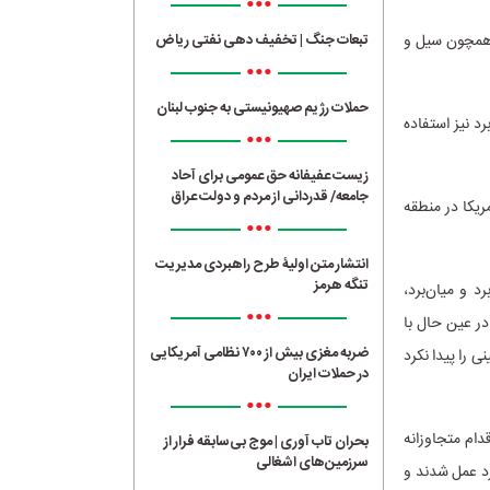
•••
 همچون سیل و
تبعات جنگ | تخفیف دهی نفتی ریاض
•••
حملات رژیم صهیونیستی به جنوب لبنان
رد نیز استفاده
•••
زیست عفیفانه حق عمومی برای آحاد
جامعه/ قدردانی از مردم و دولت عراق
ریکا در منطقه
•••
انتشار متن اولیۀ طرح راهبردی مدیریت
تنگه هرمز
 و میان‌برد،
•••
در عین حال با
ضربه مغزی بیش از ۷۰۰ نظامی آمریکایی
 را پیدا نکرد
در حملات ایران
•••
دام متجاوزانه
بحران تاب آوری | موج بی‌سابقه فرار از
سرزمین‌های اشغالی
 به‌سرعت وارد عمل شدند و