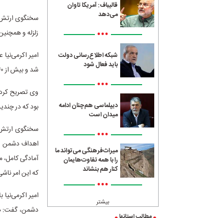
قالیباف: آمریکا تاوان
می‌دهد
سخنگوی ارتش ا
•••
زلزله و همچنین
امیر اکرمی‌نیا 
شبکه اطلاع‌رسانی دولت
باید فعال شود
شد و بیش از ۴۰ نقطه نظامی راهبردی دشمن در سرزمین‌های اشغالی هدف قرار گرفت.
•••
وی تصریح کرد: 
دیپلماسی هم‌چنان ادامه
بود که در چندی
میدان است
سخنگوی ارتش ب
•••
اهداف دشمن را 
میراث‌فرهنگی می‌تواند ما
آمادگی کامل، م
را با همه تفاوت‌هایمان
کنار هم بنشاند
که این امر ناشی
•••
امیر اکرمی‌نیا
بیشتر
مطالب استانها