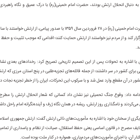
 دنبال انحلال ارتش بودند، حضرت امام خمینی(ره) با درک عمیق و نگاه راهبردی،
وی افزود: حضرت امام خمینی (ره) در ۲۸ فروردین سال ۱۳۵۹ با صدور پیامی، از ارتش
برگزار کند و از مردم نیز خواستند از ارتش حمایت کنند؛ اقدامی که موجب تثبیت و حف
د.
ا اشاره به تحولات پس از این تصمیم تاریخی تصریح کرد: رخدادهای بعدی نشا
برای کشور در سر داشتند؛ از جمله قائله‌های تجزیه‌طلبی در پنج استان مرزی که ارتش 
ور در آن مقطع وارد عمل شد و با سرکوب این تحرکات، ایران را از خطر تجزیه نجات دا
 ادامه داد: وقوع جنگ تحمیلی نیز نشان داد کسانی که شعار انحلال ارتش را مطرح
 می‌کردند و نامگذاری روز ارتش، ریشه در همان نگاه ژرف و آینده‌نگرانه امام راحل دا
ری از سخنان خود با اشاره به مأموریت‌های ذاتی ارتش گفت: ارتش جمهوری اسلامی 
یف مصرح در قانون اساسی یعنی حفظ استقلال، صیانت از نظام و پاسداری از تمام
نار آن، با اجرای مأموریت‌های مردم‌یاری، همواره در کنار ملت بوده است.