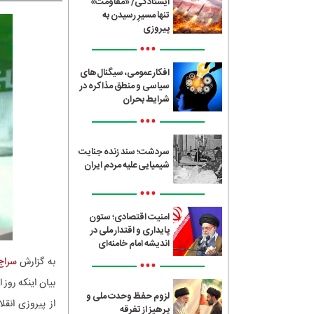
ایستادگی/ «مقاومت»
تنها مسیرِ رسیدن به
پیروزی
•••
افکار عمومی، سیگنال‌های
سیاسی و منطق مذاکره در
شرایط بحران
•••
سردشت؛ سند زنده جنایت
شیمیایی علیه مردم ایران
•••
امنیت اقتصادی؛ ستون
پایداری و اقتدار ملی در
اندیشه امام خامنه‌ای
به گزارش
سراج24
•••
بیان اینکه روز
لزوم حفظ وحدت ملی و
از پیروزی انق
پرهیز از تفرقه