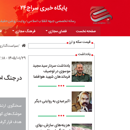
پایگاه خبری سراج۲۴
رسانه تخصصی جبهه انقلاب اسلامی؛ روایت روشن حقیق
صفحه نخست
فضای مجازی
فرهنگ مجازی
اق
قیمت سکه و ارز
سیاست‌گذاری
یادداشت
۱۴۰۵/۰۱/۲۹ - ۱۷:۱۸
یادداشت سردار سید مجید
موسوی در توصیف
فرماندهان شهید هوافضا
•••
اکبر عبدی به روایتی دیگر
سخنگوی ارتش 
•••
هدف قرار گرف
هزینه‌های سازش، بهای