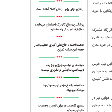
•••
انشکده پدافند
ارتقای توان رزم | ارتش کاملا آماده است
ارتش، با استفاده از تسلیحات دوش‌پرتاب، یک فروند هواپیمای C-130 آمریکایی را مورد
•••
پزشکیان: مبلغ کالابرگ افزایش می‌یابد/
اصلاح نظام بانکی ادامه دارد
قرارگاه مشترک
•••
 بخش پدافندی
 در حوزه دفاع
حجت‌الاسلام حاج‌علی‌اکبری خطیب نماز
جمعه این هفته تهران
•••
 این نبرد خوش
حرف‌های ترامپ چیزی جز یک
دیپلماسی نمایشی و تکراری نیست
و ساقط شد و همچنین
•••
ده نقش کلیدی
حمله به مواضع مزدوران سعودی با
موشک و پهپاد
•••
 هوایی نیز در
م شد و همزمان
بسیج ظرفیت‌ها برای تعیین وضعیت
خلبانان سوخو