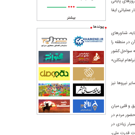
روزهای پایانی
•••
 عملیاتی ایفا
بیشتر
پیوندها
ایه، شناورهای
ن در منطقه را
به سواحل کشور
راهام لینکلن»
یر نیروها نیز
یق و قلبی میان
 حضور مردم در
سیار زیادی در
ات قدرت ملی،