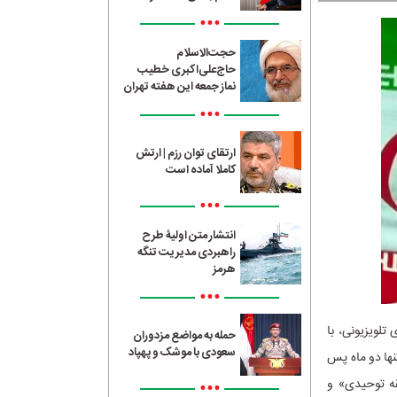
•••
حجت‌الاسلام
حاج‌علی‌اکبری خطیب
نماز جمعه این هفته تهران
•••
ارتقای توان رزم | ارتش
کاملا آماده است
•••
انتشار متن اولیۀ طرح
راهبردی مدیریت تنگه
هرمز
•••
تلویزیونی، با
حمله به مواضع مزدوران
سعودی با موشک و پهپاد
نها دو ماه پس
قه توحیدی» و
•••