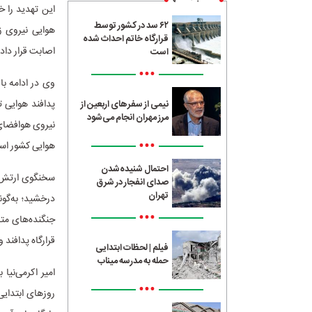
این تهدید را خ
۶۲ سد در کشور توسط
قرارگاه خاتم احداث شده
اصابت قرار داد
است
•••
وی در ادامه با
پدافند هوایی 
نیمی از سفرهای اربعین از
مرز مهران انجام می‌شود
نیروی هوافضای 
•••
هوایی کشور اس
احتمال شنیده‌شدن
سخنگوی ارتش با
صدای انفجار در شرق
تهران
•••
جنگنده‌های مت
قرارگاه پدافند
فیلم | لحظات ابتدایی
حمله به مدرسه میناب
امیر اکرمی‌نیا
•••
روزهای ابتدایی