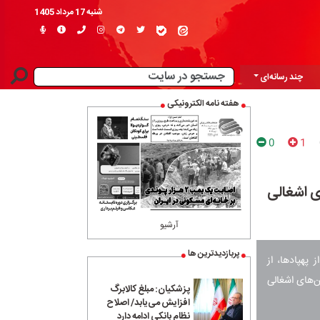
شنبه 17 مرداد 1405
چند رسانه‌ای
هفته نامه الکترونیکی
0
1
‌های اشغالی
آرشیو
پربازدیدترین ها
پهپادها، از
 دشمن در سرزمین‌های اشغالی
پزشکیان: مبلغ کالابرگ
افزایش می‌یابد/ اصلاح
نظام بانکی ادامه دارد