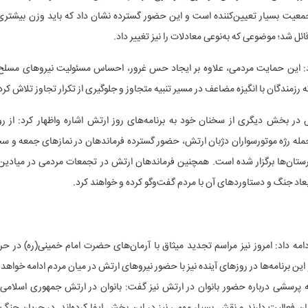
عیت بسیار تعیین‌کننده است و این حضور گسترده نشان داد که باید وزن بیشتری 
ئل شد؛ موضوعی که به‌نوعی معادلات را نیز تغییر داد.
 این حمایت مردمی، علاوه بر ایجاد حس غرور، احساس مسئولیت نیروهای مسلح ر
 که رزمندگان با انگیزه مضاعف در مسیر تنبیه متجاوز و جلوگیری از تکرار تجاوز تلاش کرد
ر بخش دیگری از سخنان خود به برنامه‌های روز ارتش اشاره واظهار کرد: از ر
 جمله رژه موتورسواران دژبان ارتش، حضور گسترده فرماندهان در نمازهای جمعه و سخن
رستان‌ها برگزار شده است. همچنین فرماندهان ارتش در تجمعات مردمی در میادی
ابعاد جنگ و دستاوردهای آن با مردم گفت‌وگو کرده‌ و خواهند کرد.
 ادامه داد: امروز نیز مراسم تجدید میثاق با آرمان‌های حضرت امام خمینی(ره) در ح
 این برنامه‌ها در روزهای آینده نیز با حضور نیروهای ارتش در میان مردم ادامه خواه
 پرسشی درباره حضور بانوان در ارتش نیز گفت: بانوان در ارتش جمهوری اسلامی ا
 فعالیت دارند و نقش بسیار مهمی نیز در این بخش ایفا کرده‌اند. در جریان جنگ