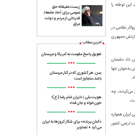
 این توطئه را
زیست عفیفانه حق
عمومی برای آحاد جامعه/
قدردانی از مردم و دولت
عراق
 خواستند با سازوکار نظامی در
ظ ارتش جمهوری
آخرین مطالب
تعویق پاسخ مقومت به آمریکا و عربستان
ن داد دشمنان
•••
به‌عنوان تنها
یمن: هر کشوری که در کنار عربستان
د.
باشد، متجاوز است
•••
 می‌کردند، چه
هویت ملی | «ایران امام رضا (ع)؛
شت.
خون‌خواه و جان‌فدا»
•••
ایران همواره
«کمانِ پرنده» برای شکار کروزها به ایران
یت ارضی کشور
می‌آید + تصاویر