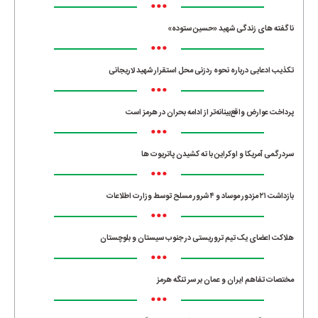
•••
ناگفته های زندگی شهید «حسین ستوده»
•••
تکذیب ادعایی درباره نحوه ردزنی محل استقرار شهید لاریجانی
•••
پرداخت عوارض واقع‌بینانه‌تر از ادامه بحران در هرمز است
•••
سردرگمی آمریکا و اوکراین با ته کشیدن پاتریوت ها
•••
بازداشت ۲۱ مزدور موساد و ۴ شرور مسلح توسط وزارت اطلاعات
•••
هلاکت اعضای یک تیم تروریستی در جنوب سیستان و بلوچستان
•••
مختصات تفاهم ایران و عمان بر سر تنگه هرمز
•••