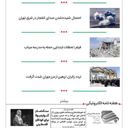
•••
احتمال شنیده‌شدن صدای انفجار در شرق تهران
•••
فیلم | لحظات ابتدایی حمله به مدرسه میناب
•••
تردد زائران اربعین از مرز مهران شدت گرفت
•••
بیشتر
هفته نامه الکترونیکی