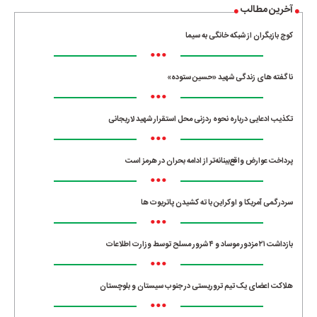
آخرین مطالب
کوچ بازیگران از شبکه خانگی به سیما
•••
ناگفته های زندگی شهید «حسین ستوده»
•••
تکذیب ادعایی درباره نحوه ردزنی محل استقرار شهید لاریجانی
•••
پرداخت عوارض واقع‌بینانه‌تر از ادامه بحران در هرمز است
•••
سردرگمی آمریکا و اوکراین با ته کشیدن پاتریوت ها
•••
بازداشت ۲۱ مزدور موساد و ۴ شرور مسلح توسط وزارت اطلاعات
•••
هلاکت اعضای یک تیم تروریستی در جنوب سیستان و بلوچستان
•••