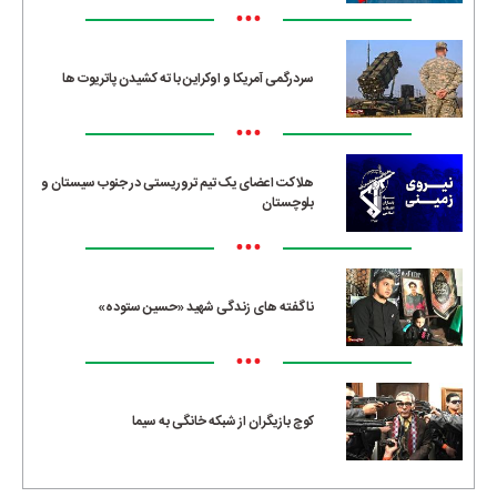
•••
سردرگمی آمریکا و اوکراین با ته کشیدن پاتریوت ها
•••
هلاکت اعضای یک تیم تروریستی در جنوب سیستان و
بلوچستان
•••
ناگفته های زندگی شهید «حسین ستوده»
•••
کوچ بازیگران از شبکه خانگی به سیما