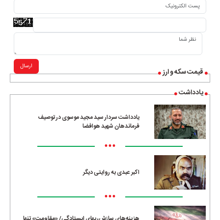
ارسال
قیمت سکه و ارز
یادداشت
یادداشت سردار سید مجید موسوی در توصیف
فرماندهان شهید هوافضا
•••
اکبر عبدی به روایتی دیگر
•••
هزینه‌های سازش، بهای ایستادگی/ «مقاومت» تنها