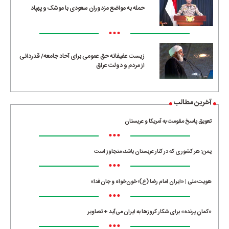
حمله به مواضع مزدوران سعودی با موشک و پهپاد
•••
زیست عفیفانه حق عمومی برای آحاد جامعه/ قدردانی
از مردم و دولت عراق
آخرین مطالب
تعویق پاسخ مقومت به آمریکا و عربستان
•••
یمن: هر کشوری که در کنار عربستان باشد، متجاوز است
•••
هویت ملی | «ایران امام رضا (ع)؛ خون‌خواه و جان‌فدا»
•••
«کمانِ پرنده» برای شکار کروزها به ایران می‌آید + تصاویر
•••