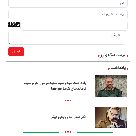
ارسال
قیمت سکه و ارز
یادداشت
یادداشت سردار سید مجید موسوی در توصیف
فرماندهان شهید هوافضا
•••
اکبر عبدی به روایتی دیگر
•••