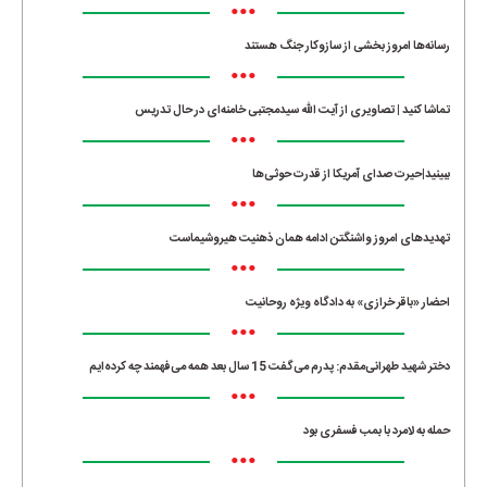
•••
رسانه‌ها امروز بخشی از سازوکار جنگ هستند
•••
تماشا کنید | تصاویری از آیت الله سیدمجتبی خامنه‌ای در حال تدریس
•••
ببینید|حیرت صدای آمریکا از قدرت حوثی‌ها
•••
تهدیدهای امروز واشنگتن ادامه همان ذهنیت هیروشیماست
•••
احضار «باقر خرازی» به دادگاه ویژه روحانیت
•••
دختر شهید طهرانی‌مقدم: پدرم می‌گفت 15 سال بعد همه می‌فهمند چه کرده‌ایم
•••
حمله به لامرد با بمب فسفری بود
•••