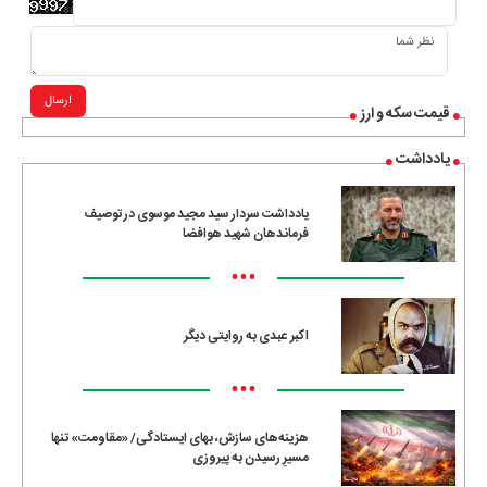
ارسال
قیمت سکه و ارز
یادداشت
یادداشت سردار سید مجید موسوی در توصیف
فرماندهان شهید هوافضا
•••
اکبر عبدی به روایتی دیگر
•••
هزینه‌های سازش، بهای ایستادگی/ «مقاومت» تنها
مسیرِ رسیدن به پیروزی