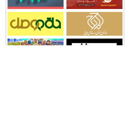
تمامی حقوق نشر مطالب و حق کپی رایت برای وب سایت سراج 24 محفوظ است و هرگونه