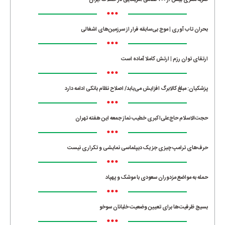
ضربه مغزی بیش از ۷۰۰ نظامی آمریکایی در حملات ایران
•••
بحران تاب آوری | موج بی‌سابقه فرار از سرزمین‌های اشغالی
•••
ارتقای توان رزم | ارتش کاملا آماده است
•••
پزشکیان: مبلغ کالابرگ افزایش می‌یابد/ اصلاح نظام بانکی ادامه دارد
•••
حجت‌الاسلام حاج‌علی‌اکبری خطیب نماز جمعه این هفته تهران
•••
حرف‌های ترامپ چیزی جز یک دیپلماسی نمایشی و تکراری نیست
•••
حمله به مواضع مزدوران سعودی با موشک و پهپاد
•••
بسیج ظرفیت‌ها برای تعیین وضعیت خلبانان سوخو
•••