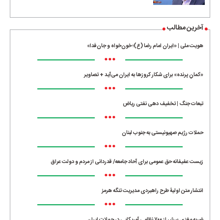
آخرین مطالب
هویت ملی | «ایران امام رضا (ع)؛ خون‌خواه و جان‌فدا»
•••
«کمانِ پرنده» برای شکار کروزها به ایران می‌آید + تصاویر
•••
تبعات جنگ | تخفیف دهی نفتی ریاض
•••
حملات رژیم صهیونیستی به جنوب لبنان
•••
زیست عفیفانه حق عمومی برای آحاد جامعه/ قدردانی از مردم و دولت عراق
•••
انتشار متن اولیۀ طرح راهبردی مدیریت تنگه هرمز
•••