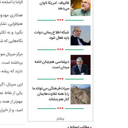
الزاماً با اسلح
قالیباف: آمریکا تاوان
می‌دهد
همکاری مهدویان
•••
هم‌افزایی، نشا
بگیرد و به تکثر
شبکه اطلاع‌رسانی دولت
باید فعال شود
نگاه‌هایی که ش
•••
مرکز سریال سور
دیپلماسی هم‌چنان ادامه
برداشته است. د
میدان است
دارند که ریشه 
•••
این سریال، اگر 
میراث‌فرهنگی می‌تواند ما
یکی از نقاط عط
را با همه تفاوت‌هایمان
کنار هم بنشاند
مهم‌تر از همه، 
•••
امید، و از «ایر
بیشتر
مطالب استانها