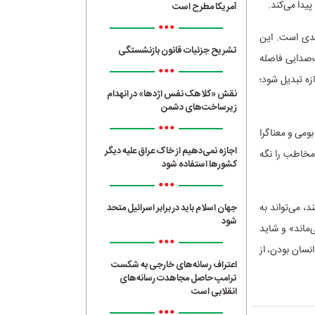
پیدا می‌کند.
آمریکا مطرح است
•••
لیدی است. این
تشریح جزئیات قانون بازنشستگی
ک‌صدایی فاصله
•••
ازه تبدیل شود؛
نقش «کلاهک نفس اژدها» در انهدام
زیرساخت‌های دشمن
•••
ومی و معناگرا
اجازه نمی‌دهیم از خاک عراق علیه دیگر
 مخاطب را نگه
کشورها استفاده شود
•••
د، می‌تواند به
جهان اسلام باید در برابر اسرائیل متحد
شود
‌ماند» و شاید
•••
انسان بودن، از
اعتراف رسانه‌های خارجی به شکست
ترامپ حاصل مجاهدت رسانه‌های
انقلابی است
•••