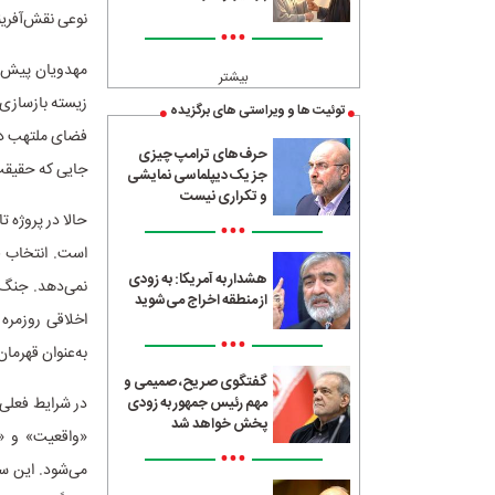
نوعی نقش‌آفری
•••
مهدویان پیش از
بیشتر
زیسته بازسازی ک
توئیت ها و ویراستی های برگزیده
حرف‌های ترامپ چیزی
جایی که حقیقت
جز یک دیپلماسی نمایشی
و تکراری نیست
حالا در پروژه‌ 
•••
است. انتخاب ف
هشدار به آمریکا: به زودی
نمی‌دهد. جنگ، 
از منطقه اخراج می‌شوید
اخلاقی روزمره 
•••
به‌عنوان قهرما
گفتگوی صریح، صمیمی و
در شرایط فعلی 
مهم رئیس جمهور به زودی
پخش خواهد شد
«واقعیت» و «ه
•••
می‌شود. این سر