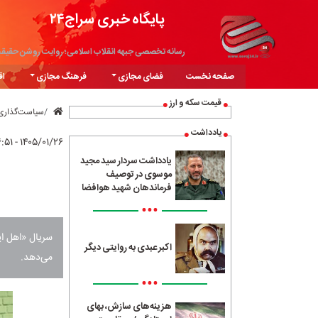
پایگاه خبری سراج۲۴
رسانه تخصصی جبهه انقلاب اسلامی؛ روایت روشن حقیق
صفحه نخست
فضای مجازی
فرهنگ مجازی
اق
قیمت سکه و ارز
سیاست‌گذاری
یادداشت
۱۴۰۵/۰۱/۲۶ - ۱۶:۵۱
یادداشت سردار سید مجید
موسوی در توصیف
فرماندهان شهید هوافضا
•••
سریال «اهل ای
اکبر عبدی به روایتی دیگر
می‌دهد.
•••
هزینه‌های سازش، بهای