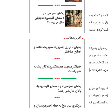
•••
پخش «موسی» و
ابه یک تجربه‌
«سلمان فارسی» به پایان
رای نیمروز» که
سال می رسد؟
م حرکت کرده است؛
آخرین مطالب
بحران ناترازی | ضرورت مدیریت تقاضا و
در بحران رسیده
اصلاح ساختار
ر خط مقدم رخ
•••
در انتخاب‌های
خبرنگار متعهد، هم‌سنگر رزمندگان پشت
ان، «مردم» را
لانچر است
•••
پخش «موسی» و «سلمان فارسی» به
د پیوندی میان
پایان سال می رسد؟
ه‌ای دوچندان
•••
؛ ایستادنی که
بازنگری در پاسخ به حمله اخیر عربستان و