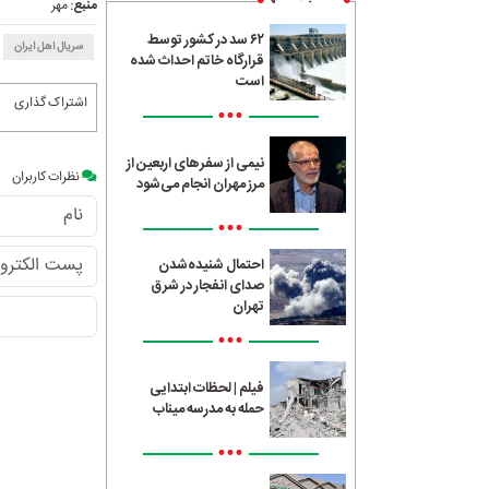
منبع:
مهر
۶۲ سد در کشور توسط
سریال اهل ایران
قرارگاه خاتم احداث شده
است
اشتراک گذاری
•••
نیمی از سفرهای اربعین از
نظرات کاربران
مرز مهران انجام می‌شود
•••
احتمال شنیده‌شدن
صدای انفجار در شرق
تهران
•••
فیلم | لحظات ابتدایی
حمله به مدرسه میناب
•••