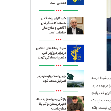
انقلابی است
•••
خبرنگاران رزمندگانی
هستند که سنگرشان
آگاهی و سلاح‌شان
حقیقت است
•••
سپاه: رسانه‌های انقلابی
در برابر دروغ‌پراکنی
دشمن ایستادگی کردند
•••
جهان اسلام باید در برابر
فرم شیدا عرضه
اسرائیل متحد شود
برعهده دارد.
•••
اری که روایتِ
بازنگری در پاسخ به حمله
 به میدانِ یک
اخیر عربستان و آمریکا
ری نیست؛ بلکه
مطرح است