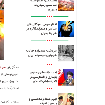
ایستادگی/ «مقاومت»
تنها مسیرِ رسیدن به
پیروزی
•••
افکار عمومی، سیگنال‌های
سیاسی و منطق مذاکره در
شرایط بحران
•••
سردشت؛ سند زنده جنایت
شیمیایی علیه مردم ایران
•••
به گزارش
سراج24
امنیت اقتصادی؛ ستون
صهیونیستی از 
پایداری و اقتدار ملی در
۴۰ روزه برا
اندیشه امام خامنه‌ای
•••
اسلام‌آباد به د
لزوم حفظ وحدت ملی و
پرهیز از تفرقه