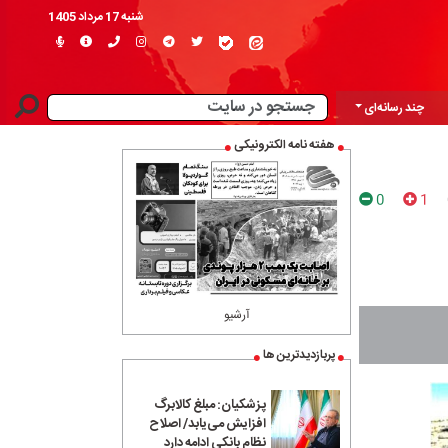
شنبه 17 مرداد 1405
چند رسانه‌ای
هفته نامه الکترونیکی
0
1
آرشیو
پربازدیدترین ها
پزشکیان: مبلغ کالابرگ
افزایش می‌یابد/ اصلاح
نظام بانکی ادامه دارد