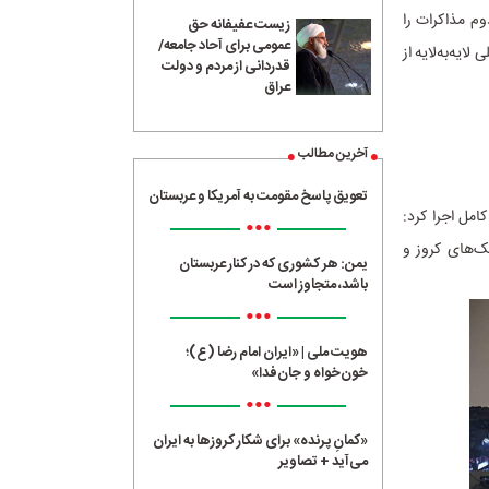
کستان دور دوم مذاکرات را
زیست عفیفانه حق
عمومی برای آحاد جامعه/
ایه‌به‌لایه از
قدردانی از مردم و دولت
عراق
آخرین مطالب
تعویق پاسخ مقومت به آمریکا و عربستان
 کامل اجرا کرد:
•••
‌های کروز و
یمن: هر کشوری که در کنار عربستان
باشد، متجاوز است
•••
هویت ملی | «ایران امام رضا (ع)؛
خون‌خواه و جان‌فدا»
•••
«کمانِ پرنده» برای شکار کروزها به ایران
می‌آید + تصاویر