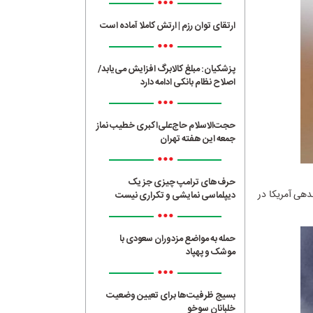
•••
ارتقای توان رزم | ارتش کاملا آماده است
•••
پزشکیان: مبلغ کالابرگ افزایش می‌یابد/
اصلاح نظام بانکی ادامه دارد
•••
حجت‌الاسلام حاج‌علی‌اکبری خطیب نماز
جمعه این هفته تهران
•••
حرف‌های ترامپ چیزی جز یک
ندهی آمریکا در
دیپلماسی نمایشی و تکراری نیست
•••
حمله به مواضع مزدوران سعودی با
موشک و پهپاد
•••
بسیج ظرفیت‌ها برای تعیین وضعیت
خلبانان سوخو