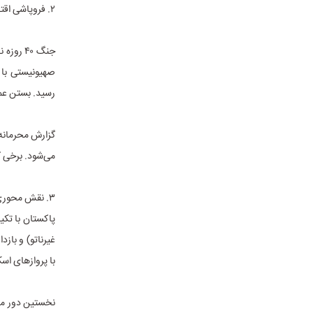
۲. فروپاشی اقتصادی جنگ؛ التماس آتش‌بس به دلیل ورشکستگی راهبردی
صهیونیستی با ک
رسید. بستن عمل
گزارش محرمانه 
می‌شود. برخی ک
۳. نقش محوری پاکستان؛ تنها گزینه بی‌طرف با بازدارندگی واقعی
پاکستان با تکی
غیرناتو) و باز
با پروازهای اسکورت JF-17 و پیشنهاد چارچوب دوفازی، آتش‌بس
نخستین دور مذا