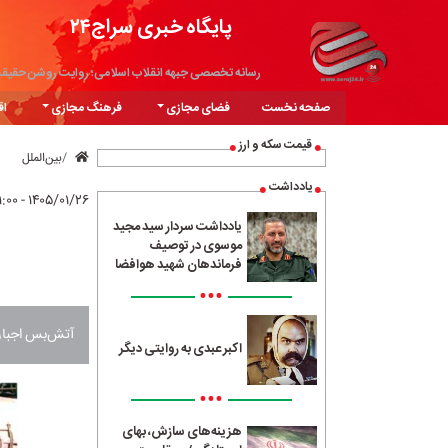
پایگاه خبری سراج۲۴
رسانه تخصصی جبهه انقلاب اسلامی؛ روایت روشن حقیق
صفحه نخست
فضای مجازی
فرهنگ مجازی
اق
قیمت سکه و ارز
بین‌الملل
یادداشت
۱۴۰۵/۰۱/۲۶ - ۲۱:۰۰
یادداشت سردار سید مجید
موسوی در توصیف
فرماندهان شهید هوافضا
•••
آتش‌بس اجباری پس از ۴۰ روز جنگ، اعتراف صریح است
اکبر عبدی به روایتی دیگر
•••
هزینه‌های سازش، بهای