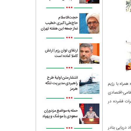
•••
حجت‌الاسلام
حاج‌علی‌اکبری خطیب
نماز جمعه این هفته تهران
•••
ارتقای توان رزم | ارتش
کاملا آماده است
•••
انتشار متن اولیۀ طرح
راهبردی مدیریت تنگه
همراه با رژیم
هرمز
ظامی-اقتصادی
•••
کرات فشرده در
حمله به مواضع مزدوران
سعودی با موشک و پهپاد
•••
وکاد دریایی بنادر