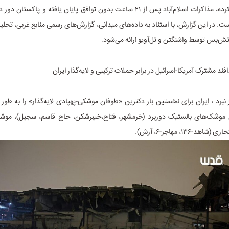
ایران را اعمال کرده، مذاکرات اسلام‌آباد پس از ۲۱ ساعت بدون توافق پایان یافته و پا
ت. در این گزارش، با استناد به داده‌های میدانی، گزارش‌های رسمی منابع غربی، تحلیلی ل
ش‌بس توسط واشنگتن و تل‌آویو ارائه می‌شود.
ول ۴۰ روز نبرد ، ایران برای نخستین بار دکترین «طوفان موشکی-پهپادی لایه‌گذار» را به طور
موشک‌های بالستیک دوربرد (خرمشهر، فتاح،خیبرشکن، حاج قاسم، سجیل)، موشک
هد-۱۳۶، مهاجر-۶، آرش).