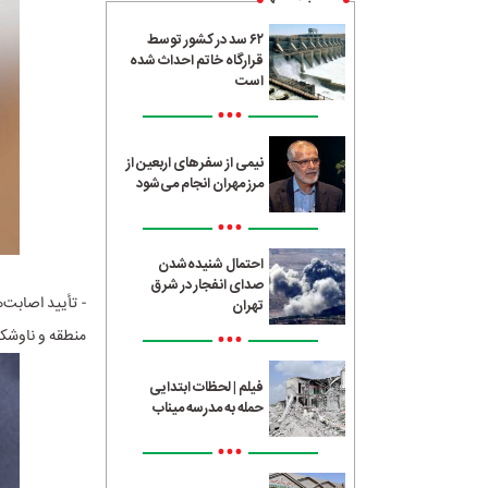
۶۲ سد در کشور توسط
قرارگاه خاتم احداث شده
است
•••
نیمی از سفرهای اربعین از
مرز مهران انجام می‌شود
•••
احتمال شنیده‌شدن
صدای انفجار در شرق
- تأیید اصابت‌ه
تهران
•••
منطقه و ناوشکن
فیلم | لحظات ابتدایی
حمله به مدرسه میناب
•••