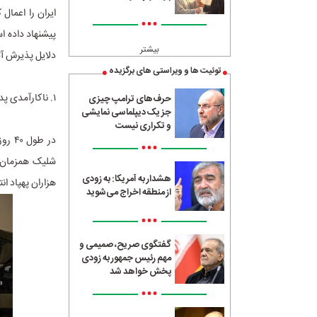
•••
پیشنهاد داده اس
بیشتر
دلایل پذیرش آت
توئیت ها و ویراستی های برگزیده
۱. ناکارآمدی پدافند مشترک آمریکا-اسرائیل در برابر حملات ترکیبی و لایه‌گذار ایران
حرف‌های ترامپ چیزی
جز یک دیپلماسی نمایشی
و تکراری نیست
در ط
•••
شلیک همزمان 
هشدار به آمریکا: به زودی
هزاران پهپاد انتحاری (شا
از منطقه اخراج می‌شوید
•••
گفتگوی صریح، صمیمی و
مهم رئیس جمهور به زودی
پخش خواهد شد
•••