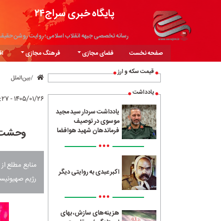
پایگاه خبری سراج۲۴
رسانه تخصصی جبهه انقلاب اسلامی؛ روایت روشن حقیق
صفحه نخست
فضای مجازی
فرهنگ مجازی
اق
قیمت سکه و ارز
بین‌الملل
یادداشت
۱۴۰۵/۰۱/۲۶ - ۱۰:۲۷
یادداشت سردار سید مجید
موسوی در توصیف
وحشت آ
فرماندهان شهید هوافضا
•••
منابع مطلع از
اکبر عبدی به روایتی دیگر
رژیم صهیونیستی
•••
هزینه‌های سازش، بهای