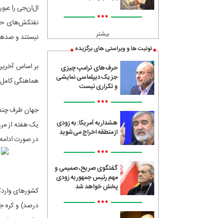
ال‌ان‌جی را عبو
•••
نفتکش‌های حام
بیشتر
نیستند و صدها ف
توئیت ها و ویراستی های برگزیده
حرف‌های ترامپ چیزی
جز یک دیپلماسی نمایشی
هماهنگی کامل ب
و تکراری نیست
•••
هشدار به آمریکا: به زودی
از منطقه اخراج می‌شوید
در صورت ادامه این وضعیت، قی
•••
گفتگوی صریح، صمیمی و
مهم رئیس جمهور به زودی
پخش خواهد شد
•••