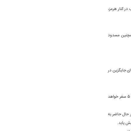
در کنار هرمز،
همچنین مسدود
های جایگزین در
هر کشتی که پیش از جنگ می‌توانست سالانه ۶ تا ۷ سفر آسیا-اروپا انجام دهد، اکنون تنها ۴ تا ۵ سفر خواهد
ر در حال حاضر به