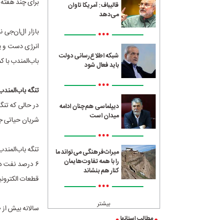
برای چند هفته 
قالیباف: آمریکا تاوان
می‌دهد
•••
انرژی دست و پن
شبکه اطلاع‌رسانی دولت
باب‌المندب با 
باید فعال شود
•••
تنگه باب‌المند
در حالی که تنگ
دیپلماسی هم‌چنان ادامه
میدان است
شریان حیاتی جه
•••
میراث‌فرهنگی می‌تواند ما
را با همه تفاوت‌هایمان
کنار هم بنشاند
قطعات الکترونیک
•••
بیشتر
سالانه بیش از ۲۰ هزار کشتی با کالاهایی به ارزش بیش از یک تریلیون دلار از باب‌المندب گذر می‌کنند.
مطالب استانها