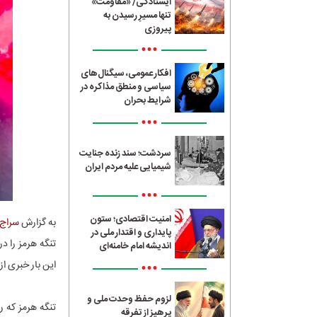
ایستادگی/ «مقاومت»
تنها مسیرِ رسیدن به
پیروزی
•••
افکار عمومی، سیگنال‌های
سیاسی و منطق مذاکره در
شرایط بحران
•••
سردشت؛ سند زنده جنایت
شیمیایی علیه مردم ایران
•••
امنیت اقتصادی؛ ستون
به گزارش
سراج24
پایداری و اقتدار ملی در
تنگه هرمز را د
اندیشه امام خامنه‌ای
•••
این بار خبری ا
لزوم حفظ وحدت ملی و
پرهیز از تفرقه