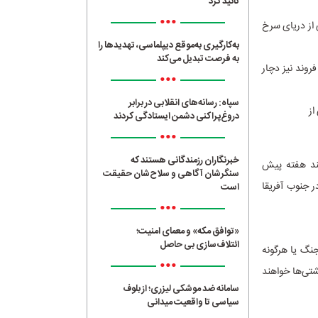
تائید کرد
•••
 از دریای سرخ
به‌کارگیری به‌موقع دیپلماسی، تهدیدها را
به فرصت تبدیل می‌کند
روند نیز دچار
•••
سپاه: رسانه‌های انقلابی در برابر
دروغ‌پراکنی دشمن ایستادگی کردند
•••
خبرنگاران رزمندگانی هستند که
چند هفته پیش
سنگرشان آگاهی و سلاح‌شان حقیقت
ر جنوب آفریقا
است
•••
«توافق مکه» و معمای امنیت؛
ائتلاف‌سازی بی حاصل
جنگ یا هرگونه
•••
شتی‌ها خواهند
سامانه ضد موشکی لیزری؛ از بلوف
سیاسی تا واقعیت میدانی