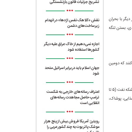
تشریح جزئیات قانون بازنشستگی
•••
یمتی مشابه سال ۲۰۲۲ شده و اروپا بار دیگر با بحران
نقش «کلاهک نفس اژدها» در انهدام
زیرساخت‌های دشمن
دی، بستن تنگه
•••
اجازه نمی‌دهیم از خاک عراق علیه دیگر
کشورها استفاده شود
•••
کنند که دومین
جهان اسلام باید در برابر اسرائیل متحد
شود
•••
تنگه باب‌المندب در جنوب دریای سرخ، دروازه ورودی به کانال سوئز است. روزانه حدود ۴.۲ میلیون بشکه نفت (۵ تا
اعتراف رسانه‌های خارجی به شکست
ترامپ حاصل مجاهدت رسانه‌های
ری (مواد غذایی، پوشاک،
انقلابی است
•••
رویترز: آمریکا فروش بیش از پنج هزار
موشک پاتریوت به چند کشور عربی را