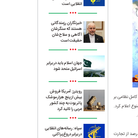
انقلابی است
•••
خبرنگاران رزمندگانی
هستند که سنگرشان
آگاهی و سلاح‌شان
حقیقت است
•••
جهان اسلام باید در برابر
اسرائیل متحد شود
•••
رویترز: آمریکا فروش
لامی ایران کنترل کامل نظامی بر
بیش از پنج هزار موشک
پاتریوت به چند کشور
وع اعلام کرد.
عربی را تائید کرد
•••
سپاه: رسانه‌های انقلابی
ه روزانه حدود ۲۰ میلیون بشکه نفت (معادل ۲۰ درصد مصرف جهانی) و نزدیک به ۲۰ درصد از تجارت
در برابر دروغ‌پراکنی