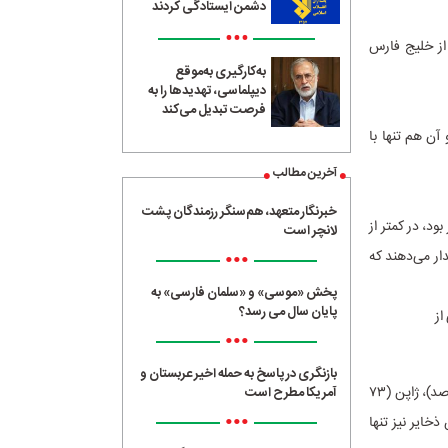
دشمن ایستادگی کردند
•••
از خلیج فارس
به‌کارگیری به‌موقع
دیپلماسی، تهدیدها را به
فرصت تبدیل می‌کند
کمتر از ۱۰ فروند کاهش یافته و آن هم تنها با
آخرین مطالب
خبرنگار متعهد، هم‌سنگر رزمندگان پشت
‌سابقه‌ای را تجربه کرد. قیمت نفت برنت که پیش از جنگ حدود ۷۰ دلار بود، در کمتر از
لانچر است
•••
هشدار می‌دهند که
پخش «موسی» و «سلمان فارسی» به
پایان سال می رسد؟
•••
بازنگری در پاسخ به حمله اخیر عربستان و
کشورهای واردکننده انرژی مانند چین (که ۴۹ درصد نفت خود را از هرمز تأمین می‌کرد)، هند (۴۳ درصد)، ژاپن (۷۳
آمریکا مطرح است
•••
ین ذخایر نیز تنها