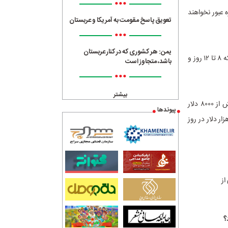
•••
 عبور نخواهند
تعویق پاسخ مقومت به آمریکا و عربستان
•••
یمن: هر کشوری که در کنار عربستان
در چنین شرایطی، کانال سوئز عملاً از کار می‌افتد و تنها مسیر جایگزین، دماغه امید نیک خواهد بود که ۸ تا ۱۲ روز و
باشد، متجاوز است
•••
بیشتر
هم‌اکنون نیز نرخ حمل یک کانتینر ۴۰ فوتی از چین به اروپا در اثر انحراف مسیرهای موجود، به بیش از ۸۰۰۰ دلار
پیوندها
 هزار دلار در روز
؟