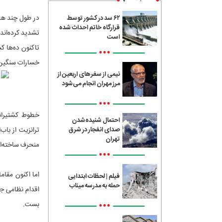
در طول چند هفت
۶۲ سد در کشور توسط
قرارگاه خاتم احداث شده
تشدید کرده‌اند.
است
تاکنون ده‌ها ک
•••
خسارات سنگین 
نیمی از سفرهای اربعین از
مرز مهران انجام می‌شود
•••
خطوط کشتیرانی
احتمال شنیده‌شدن
ترانزیت از باب
صدای انفجار در شرق
تهران
منحرف ساخته‌ان
•••
اما اکنون مقام
فیلم | لحظات ابتدایی
حمله به مدرسه میناب
اقدام نظامی جد
•••
بست.