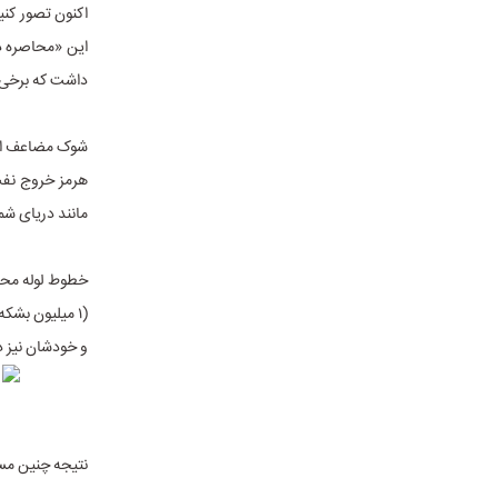
اکنون تصور کنی
این «محاصره دو
داشت که برخی ا
شوک مضاعف ان
هرمز خروج نفت
مانند دریای شم
(۱ میلیون بشک
و خودشان نیز د
نتیجه چنین مسئله‌ای روشن