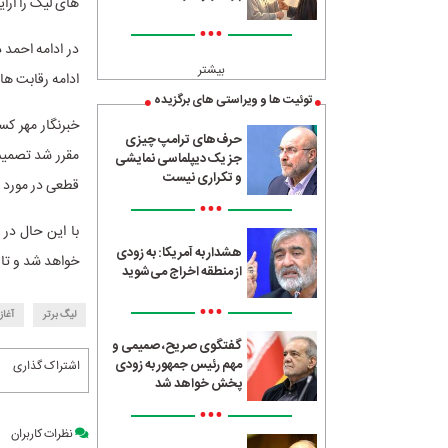
های لیگ را ارای
•••
در ادامه احمد د
بیشتر
ادامه رقابت های
توئیت ها و ویراستی های برگزیده
خبرنگار مهر کس
حرف‌های ترامپ چیزی
مقرر شد تصمیم 
جز یک دیپلماسی نمایشی
و تکراری نیست
قطعی در مورد شر
•••
با این حال در 
هشدار به آمریکا: به زودی
خواهد شد و تا ق
از منطقه اخراج می‌شوید
•••
لیگ برتر
آغاز
گفتگوی صریح، صمیمی و
مهم رئیس جمهور به زودی
اشتراک گذاری
پخش خواهد شد
•••
نظرات کاربران