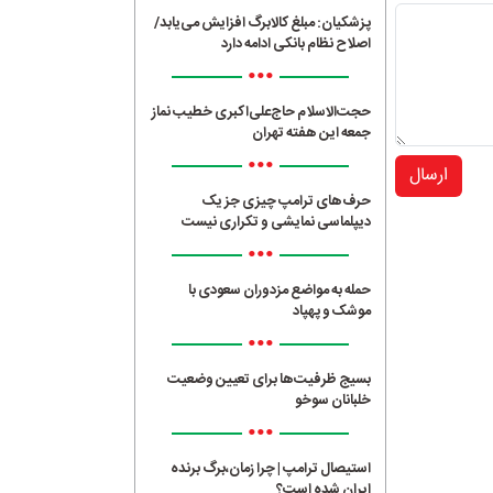
پزشکیان: مبلغ کالابرگ افزایش می‌یابد/
اصلاح نظام بانکی ادامه دارد
•••
حجت‌الاسلام حاج‌علی‌اکبری خطیب نماز
جمعه این هفته تهران
•••
ارسال
حرف‌های ترامپ چیزی جز یک
دیپلماسی نمایشی و تکراری نیست
•••
حمله به مواضع مزدوران سعودی با
موشک و پهپاد
•••
بسیج ظرفیت‌ها برای تعیین وضعیت
خلبانان سوخو
•••
استیصال ترامپ | چرا زمان،برگ برنده
ایران شده است؟