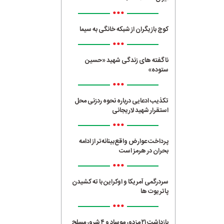
•••
کوچ بازیگران از شبکه خانگی به سیما
•••
ناگفته های زندگی شهید «حسین
ستوده»
•••
تکذیب ادعایی درباره نحوه ردزنی محل
استقرار شهید لاریجانی
•••
پرداخت عوارض واقع‌بینانه‌تر از ادامه
بحران در هرمز است
•••
سردرگمی آمریکا و اوکراین با ته کشیدن
پاتریوت ها
•••
بازداشت ۲۱ مزدور موساد و ۴ شرور مسلح