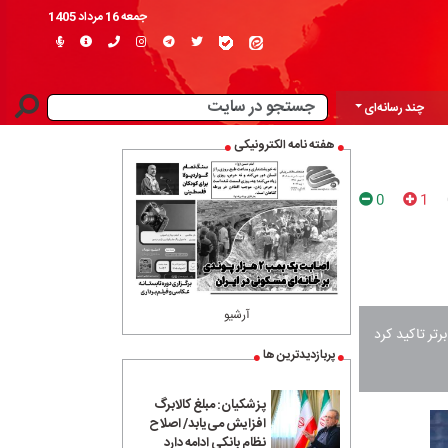
جمعه 16 مرداد 1405
چند رسانه‌ای
هفته نامه الکترونیکی
0
1
آرشیو
تر تاکید کرد
پربازدیدترین ها
پزشکیان: مبلغ کالابرگ
افزایش می‌یابد/ اصلاح
نظام بانکی ادامه دارد