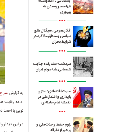
ایستادگی/ «مقاومت»
تنها مسیرِ رسیدن به
پیروزی
•••
افکار عمومی، سیگنال‌های
سیاسی و منطق مذاکره در
شرایط بحران
•••
سردشت؛ سند زنده جنایت
شیمیایی علیه مردم ایران
•••
امنیت اقتصادی؛ ستون
به گزارش
سراج24
پایداری و اقتدار ملی در
ادامه رقابت ها
اندیشه امام خامنه‌ای
•••
نویی با احمد دن
در این دیدار ر
لزوم حفظ وحدت ملی و
پرهیز از تفرقه