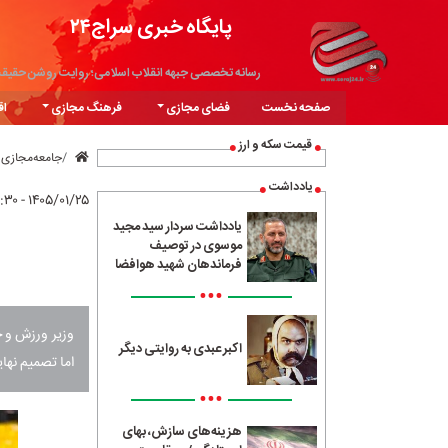
پایگاه خبری سراج۲۴
رسانه تخصصی جبهه انقلاب اسلامی؛ روایت روشن حقیق
صفحه نخست
فضای مجازی
فرهنگ مجازی
اق
قیمت سکه و ارز
جامعه‌مجازی
یادداشت
۱۴۰۵/۰۱/۲۵ - ۰۱:۳۰
یادداشت سردار سید مجید
موسوی در توصیف
فرماندهان شهید هوافضا
•••
وزیر ورزش و ج
اکبر عبدی به روایتی دیگر
اما تصمیم نها
•••
هزینه‌های سازش، بهای