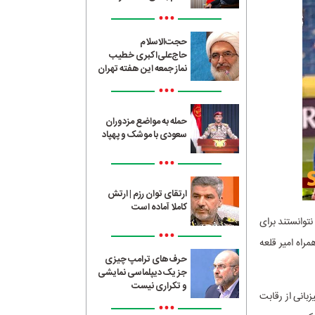
•••
حجت‌الاسلام
حاج‌علی‌اکبری خطیب
نماز جمعه این هفته تهران
•••
حمله به مواضع مزدوران
سعودی با موشک و پهپاد
•••
ارتقای توان رزم | ارتش
کاملا آماده است
توانستند برای
•••
راه امیر قلعه
حرف‌های ترامپ چیزی
جز یک دیپلماسی نمایشی
و تکراری نیست
بانی از رقابت
•••