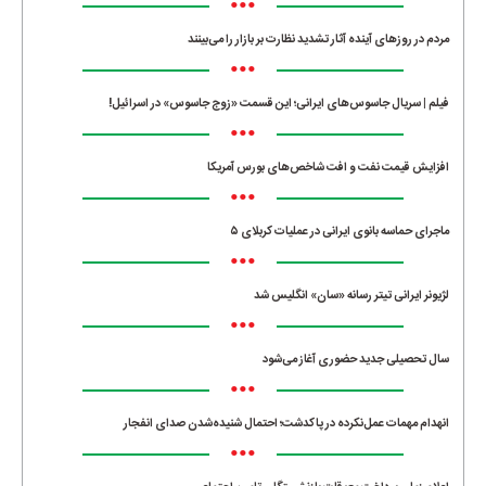
•••
مردم در روزهای آینده آثار تشدید نظارت بر بازار را می‌بینند
•••
فیلم | سریال جاسوس‌های ایرانی؛ این قسمت «زوج جاسوس» در اسرائیل!
•••
افزایش قیمت نفت و افت شاخص‌های بورس آمریکا
•••
ماجرای حماسه‌ بانوی ایرانی در عملیات کربلای ۵
•••
لژیونر ایرانی تیتر رسانه «سان» انگلیس شد
•••
سال تحصیلی جدید حضوری آغاز می‌شود
•••
انهدام مهمات عمل‌نکرده در پاکدشت؛ احتمال شنیده‌شدن صدای انفجار
•••