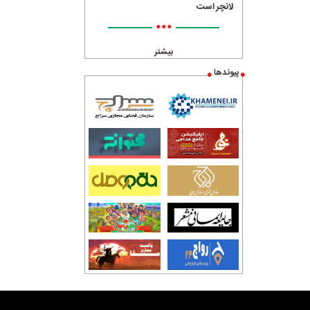
لانچر است
•••
بیشتر
پیوندها