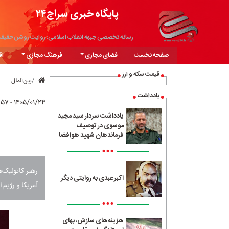
پایگاه خبری سراج۲۴
رسانه تخصصی جبهه انقلاب اسلامی؛ روایت روشن حقیق
صفحه نخست
فضای مجازی
فرهنگ مجازی
اق
قیمت سکه و ارز
بین‌الملل
یادداشت
۱۴۰۵/۰۱/۲۴ - ۱۶:۵۷
یادداشت سردار سید مجید
موسوی در توصیف
فرماندهان شهید هوافضا
•••
رهبر کاتولیک‌
اکبر عبدی به روایتی دیگر
آمریکا و رژیم 
•••
هزینه‌های سازش، بهای