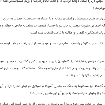
ؤالی درباره انتقاد دونالد ترامپ از او بابت تجاوز آمریکا و رژیم صهیونیستی علیه ایر
ی‌ترسم.»
 از حامیان سرسختش و اعضای دولت او با استناد به مسیحیت، حملات به ایران را ت
بکه اجتماعی «تروث سوشیال» پاپ لئو را «بسیار ضعیف در سیاست خارجی» خواند و م
ن پاپ آمریکایی» فقط برای مقابله با ترامپ انتخاب شده است.
گفت پاپ «کارش را خوب انجام نمی‌دهد و فردی بسیار لیبرال است و باید توجه به 
پاپ لئوی چهاردهم در مراسم یکشنبه نخل (۲۹ مارس) بدون نام بردن از کسی گفته بود: «
رد می‌کند و هیچکس نمی‌تواند از او برای توجیه جنگ استفاده کند. عیسی دعای کس
د نمی‌شنود و آنها را رد می.کند.»
 گذشته نیز مستقیماً به جنگ به رهبری آمریکا و اسرائیل در ایران اشاره کرد و 
د و از رهبران دنیا خواست به جای آن دیپلماسی را دنبال کنند.
است این بت‌پرستی خود و پول! بس است این نمایش قدرت! بس است این جنگ!»