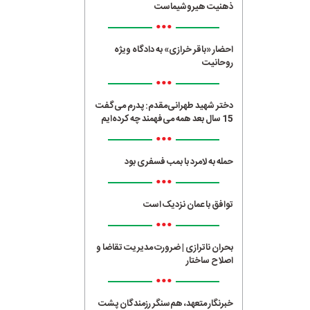
ذهنیت هیروشیماست
•••
احضار «باقر خرازی» به دادگاه ویژه
روحانیت
•••
دختر شهید طهرانی‌مقدم: پدرم می‌گفت
15 سال بعد همه می‌فهمند چه کرده‌ایم
•••
حمله به لامرد با بمب فسفری بود
•••
توافق با عمان نزدیک است
•••
بحران ناترازی | ضرورت مدیریت تقاضا و
اصلاح ساختار
•••
خبرنگار متعهد، هم‌سنگر رزمندگان پشت