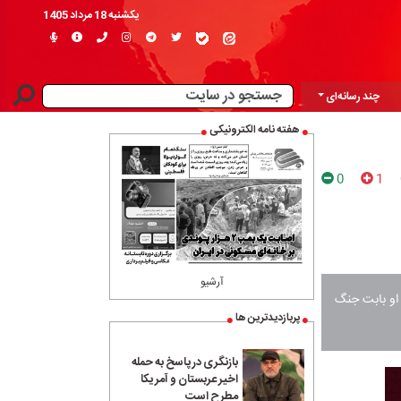
یکشنبه 18 مرداد 1405
چند رسانه‌ای
هفته نامه الکترونیکی
0
1
آرشیو
 او بابت جنگ
پربازدیدترین ها
بازنگری در پاسخ به حمله
اخیر عربستان و آمریکا
مطرح است