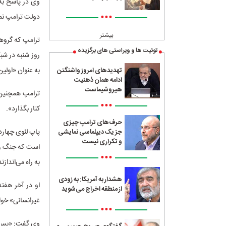
وی در پاسخ به س
•••
دولت ترامپ نم
بیشتر
ترامپ که گروهی
توئیت ها و ویراستی های برگزیده
روز شنبه در ش
به عنوان «اولی
تهدیدهای امروز واشنگتن
ادامه همان ذهنیت
هیروشیماست
ترامپ همچنین 
•••
کنار بگذارد».
حرف‌های ترامپ چیزی
جز یک دیپلماسی نمایشی
و تکراری نیست
است که جنگ را 
•••
به راه می‌اندازن
هشدار به آمریکا: به زودی
او در آخر هفته
از منطقه اخراج می‌شوید
غیرانسانی» خوان
•••
وی گفت: «بس 