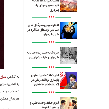
ایستادگی/ «مقاومت»
تنها مسیرِ رسیدن به
پیروزی
•••
افکار عمومی، سیگنال‌های
سیاسی و منطق مذاکره در
شرایط بحران
•••
سردشت؛ سند زنده جنایت
شیمیایی علیه مردم ایران
•••
امنیت اقتصادی؛ ستون
به گزارش
سراج24
پایداری و اقتدار ملی در
به الجزیره برا
اندیشه امام خامنه‌ای
•••
نیست. من سیاست
هر زمان ممکن 
لزوم حفظ وحدت ملی و
پرهیز از تفرقه