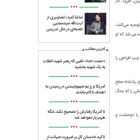
ان، افزود: «از
•••
تماشا کنید | تصاویری از
آیت الله سیدمجتبی
وجیه می‌کنند،
خامنه‌ای در حال تدریس
دعی شد که او
آخرین مطالب
چپ افراطی را
«حجت خدا»، لقبی که رهبر شهید انقلاب
به یک شهید بخشید
•••
عیسی مسیح، پادشاه صلح
آمریکا و رژیم صهیونیستی در رسیدن به
انی را که جنگ
اهداف ناکام ماندند
•••
تا آمریکا رفتارش را تصحیح نکند، تنگه
آن را «وحشت و
هرمز باز نخواهد شد
•••
تاکید دادستان کل بر ضرورت صیانت از