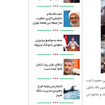
•••
حجت‌الاسلام
حاج‌علی‌اکبری خطیب
نماز جمعه این هفته تهران
•••
حمله به مواضع مزدوران
سعودی با موشک و پهپاد
•••
ارتقای توان رزم | ارتش
کاملا آماده است
•••
لامی حضرت آیت
انتشار متن اولیۀ طرح
الله سید علی خامنه‌ای رهبر فقید انقلاب اسلامی، در مراسم گرامیداشت اربعین آن قاید امت و همچنین ۱۶۸ دانش
راهبردی مدیریت تنگه
د و خاطره آن
هرمز
•••