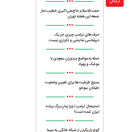
•••
ارسال
حجت‌الاسلام حاج‌علی‌اکبری خطیب نماز
جمعه این هفته تهران
•••
حرف‌های ترامپ چیزی جز یک
دیپلماسی نمایشی و تکراری نیست
•••
حمله به مواضع مزدوران سعودی با
موشک و پهپاد
•••
بسیج ظرفیت‌ها برای تعیین وضعیت
خلبانان سوخو
•••
استیصال ترامپ | چرا زمان،برگ برنده
ایران شده است؟
•••
کوچ بازیگران از شبکه خانگی به سیما