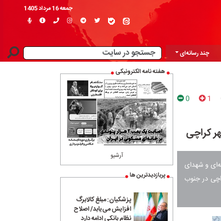
جمعه 16 مرداد 1405
چند رسانه‌ای
هفته نامه الکترونیکی
0
1
هر کراچی
آرشیو
‌ای و شهدای
پربازدیدترین ها
اچی در جنوب
پزشکیان: مبلغ کالابرگ
افزایش می‌یابد/ اصلاح
نظام بانکی ادامه دارد