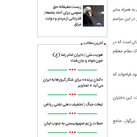
زیست عفیفانه حق
به همراه سایر
عمومی برای آحاد جامعه/
 در این مراسم
قدردانی از مردم و دولت
عراق
ان است که در
آخرین مطالب
پاک مقام معظم
هویت ملی | «ایران امام رضا (ع)؛
خون‌خواه و جان‌فدا»
•••
ود فراخواند که
«کمانِ پرنده» برای شکار کروزها به ایران
می‌آید + تصاویر
•••
ت: این دختران
تبعات جنگ | تخفیف دهی نفتی ریاض
•••
زرگوار ، جامع
حملات رژیم صهیونیستی به جنوب لبنان
•••