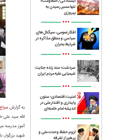
ایستادگی/ «مقاومت»
تنها مسیرِ رسیدن به
پیروزی
•••
افکار عمومی، سیگنال‌های
سیاسی و منطق مذاکره در
شرایط بحران
•••
سردشت؛ سند زنده جنایت
شیمیایی علیه مردم ایران
•••
امنیت اقتصادی؛ ستون
پایداری و اقتدار ملی در
به گزارش
سراج24
اندیشه امام خامنه‌ای
•••
آموز مدرسه می
لزوم حفظ وحدت ملی و
شهید بزرگوار، 
پرهیز از تفرقه