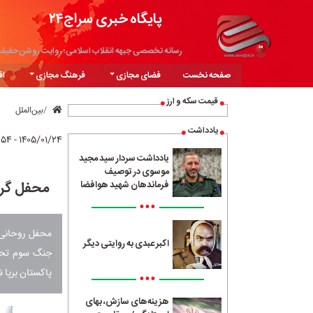
پایگاه خبری سراج۲۴
رسانه تخصصی جبهه انقلاب اسلامی؛ روایت روشن حقیق
صفحه نخست
فضای مجازی
فرهنگ مجازی
اق
قیمت سکه و ارز
بین‌الملل
یادداشت
۱۴۰۵/۰۱/۲۴ - ۱۶:۵۴
یادداشت سردار سید مجید
موسوی در توصیف
محفل گرام
فرماندهان شهید هوافضا
•••
محفل روحانی 
اکبر عبدی به روایتی دیگر
جنگ سوم تحمی
پاکستان برپا 
•••
هزینه‌های سازش، بهای