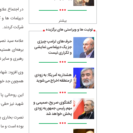
•••
در اجتماع علاو
دیپلمات ها و ک
بیشتر
شرکت کردند.‌
توئیت ها و ویراستی های برگزیده
علامه سید نصر
حرف‌های ترامپ چیزی
جز یک دیپلماسی نمایشی
برهه‌ای هستیم 
و تکراری نیست
رهبری و سایر ش
•••
وی افزود: شهادت
هشدار به آمریکا: به زودی
از منطقه اخراج می‌شوید
همچون جد خود ک
•••
این روحانی پاک
گفتگوی صریح، صمیمی و
شهید نیز حقی ب
مهم رئیس جمهور به زودی
پخش خواهد شد
نصرت بخاری برخ
•••
بوده است و ما 