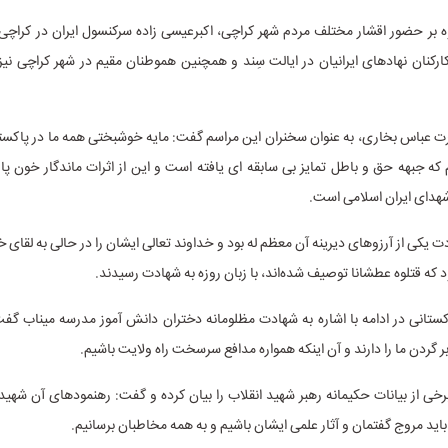
ه بر حضور اقشار مختلف مردم شهر کراچی، اکبرعیسی زاده سرکنسول ایران در کراچی 
ارکنان نهادهای ایرانیان در ایالت سِند و همچنین هموطنان مقیم در شهر کراچی نیز
ت عباس بخاری، به عنوان سخنران این مراسم گفت: مایه خوشبختی همه ما در پاکست
که جبهه حق و باطل تمایز بی سابقه ای یافته است و این از اثرات ماندگار خون 
هدای ایران اسلامی است.
 یکی از آرزوهای دیرینه آن معظم له بود و خداوند تعالی ایشان را در حالی به لقای خ
ه قتلوه عطشانا توصیف شده‌اند، با زبان روزه به شهادت رسیدند.
ستانی در ادامه با اشاره به شهادت مظلومانه دختران دانش آموز مدرسه میناب گف
ر گردن ما را دارند و آن اینکه همواره مدافع سرسخت راه ولایت باشیم.
ی از بیانات حکیمانه رهبر شهید انقلاب را بیان کرده و گفت: رهنمودهای آن شهید ب
باید مروج گفتمان و آثار علمی ایشان باشیم و به همه مخاطبان برسانیم.