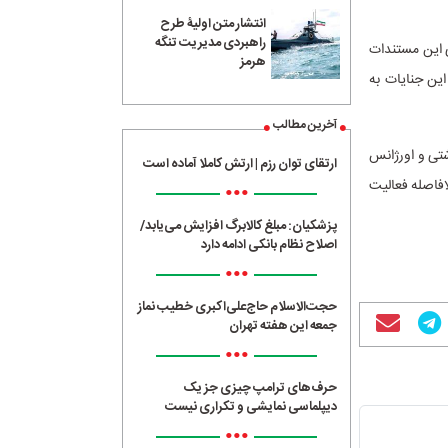
انتشار متن اولیۀ طرح
راهبردی مدیریت تنگه
 این مستندات
هرمز
این جنایات به
آخرین مطالب
 بهداشتی و اورژانس
ارتقای توان رزم | ارتش کاملا آماده است
افاصله فعالیت
•••
پزشکیان: مبلغ کالابرگ افزایش می‌یابد/
اصلاح نظام بانکی ادامه دارد
•••
حجت‌الاسلام حاج‌علی‌اکبری خطیب نماز
جمعه این هفته تهران
•••
حرف‌های ترامپ چیزی جز یک
دیپلماسی نمایشی و تکراری نیست
•••