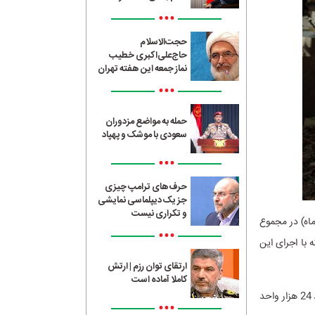
•••
حجت‌الاسلام
حاج‌علی‌اکبری خطیب
نماز جمعه این هفته تهران
•••
حمله به مواضع مزدوران
سعودی با موشک و پهپاد
•••
حرف‌های ترامپ چیزی
جز یک دیپلماسی نمایشی
و تکراری نیست
ران هلال احمر از ابتدای آغاز جنگ تحمیلی(۹ اسفندماه) در مجموع
•••
 با اجرای این
ارتقای توان رزم | ارتش
کاملا آماده است
براساس گزارش این جمعیت، ۱۲۵ هزار و ۶۳۰ واحد غیرنظامی شامل ۱۰۰ هزار واحد مسکونی و حدود 24 هزار واحد
•••