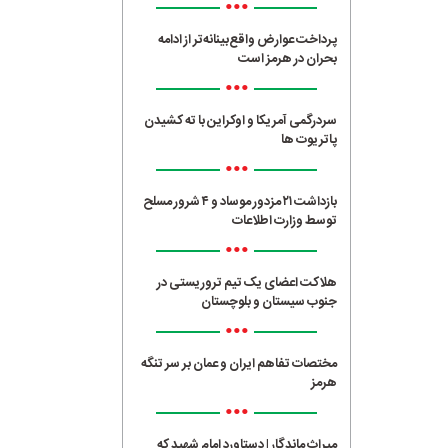
•••
پرداخت عوارض واقع‌بینانه‌تر از ادامه
بحران در هرمز است
•••
سردرگمی آمریکا و اوکراین با ته کشیدن
پاتریوت ها
•••
بازداشت ۲۱ مزدور موساد و ۴ شرور مسلح
توسط وزارت اطلاعات
•••
هلاکت اعضای یک تیم تروریستی در
جنوب سیستان و بلوچستان
•••
مختصات تفاهم ایران و عمان بر سر تنگه
هرمز
•••
میراث ماندگار | دستاورد امام شهید که