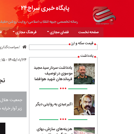
پایگاه خبری سراج۲۴
رسانه تخصصی جبهه انقلاب اسلامی؛ روایت روشن حقیق
صفحه نخست
فضای مجازی
فرهنگ مجازی
اق
قیمت سکه و ارز
سیاست‌گذاری
یادداشت
۱۴۰۵/۰۱/۲۴ - ۱۳:۱۵
یادداشت سردار سید مجید
موسوی در توصیف
نجات ۹۶۰ نفر از زیر
فرماندهان شهید هوافضا
•••
اکبر عبدی به روایتی دیگر
زیر آوار خراب
•••
هزینه‌های سازش، بهای