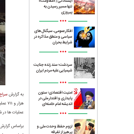
ایستادگی/ «مقاومت»
تنها مسیرِ رسیدن به
پیروزی
•••
افکار عمومی، سیگنال‌های
سیاسی و منطق مذاکره در
شرایط بحران
•••
سردشت؛ سند زنده جنایت
شیمیایی علیه مردم ایران
•••
امنیت اقتصادی؛ ستون
به گزارش
سراج24
پایداری و اقتدار ملی در
هزار 
اندیشه امام خامنه‌ای
•••
عملیات ها در شهر تهران ۹۶۰ نفر زنده از
لزوم حفظ وحدت ملی و
پرهیز از تفرقه