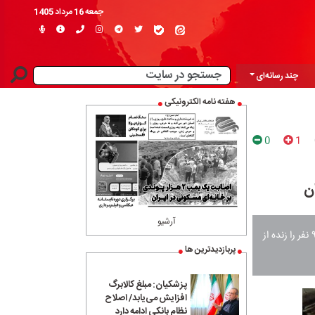
جمعه 16 مرداد 1405
چند رسانه‌ای
هفته نامه الکترونیکی
0
1
آرشیو
جمعیت هلال احمر اعلام کرد که امدادگران این جمعیت در طول جنگ تحمیلی سوم موفق شدند ۹۶۰ نفر را زنده از
پربازدیدترین ها
پزشکیان: مبلغ کالابرگ
افزایش می‌یابد/ اصلاح
نظام بانکی ادامه دارد