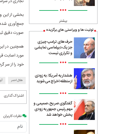
تجاری در سراس
•••
بخشی از این و
بیشتر
جمع‌آوری شده و
توئیت ها و ویراستی های برگزیده
صورت دقیق ثبت
حرف‌های ترامپ چیزی
جز یک دیپلماسی نمایشی
و تکراری نیست
مورد اصابت قرا
•••
خود را از سر گرف
هشدار به آمریکا: به زودی
هلال احمر
آوا
از منطقه اخراج می‌شوید
•••
اشتراک گذاری
گفتگوی صریح، صمیمی و
مهم رئیس جمهور به زودی
پخش خواهد شد
نظرات کاربران
•••