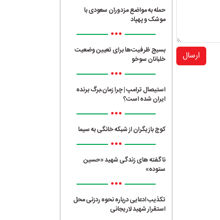
حمله به مواضع مزدوران سعودی با
موشک و پهپاد
•••
بسیج ظرفیت‌ها برای تعیین وضعیت
ارسال
خلبانان سوخو
•••
استیصال ترامپ | چرا زمان،برگ برنده
ایران شده است؟
•••
کوچ بازیگران از شبکه خانگی به سیما
•••
ناگفته های زندگی شهید «حسین
ستوده»
•••
تکذیب ادعایی درباره نحوه ردزنی محل
استقرار شهید لاریجانی