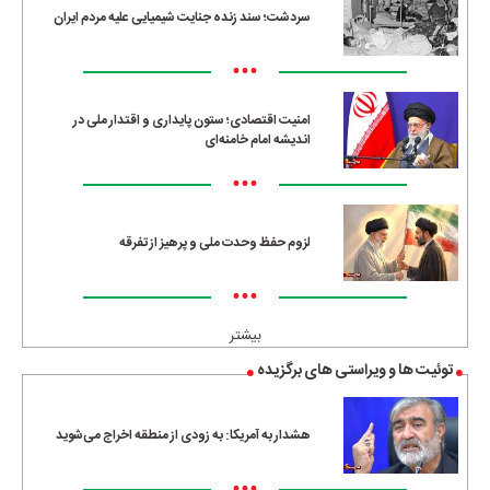
سردشت؛ سند زنده جنایت شیمیایی علیه مردم ایران
•••
امنیت اقتصادی؛ ستون پایداری و اقتدار ملی در
اندیشه امام خامنه‌ای
•••
لزوم حفظ وحدت ملی و پرهیز از تفرقه
•••
بیشتر
توئیت ها و ویراستی های برگزیده
هشدار به آمریکا: به زودی از منطقه اخراج می‌شوید