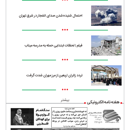
•••
احتمال شنیده‌شدن صدای انفجار در شرق تهران
•••
فیلم | لحظات ابتدایی حمله به مدرسه میناب
•••
تردد زائران اربعین از مرز مهران شدت گرفت
•••
بیشتر
هفته نامه الکترونیکی