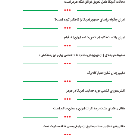
دخالت آمریکا عامل تعویق توافق تنگه هرمز است
•••
ایران چگونه رؤسای جمهور آمریکا را غافلگیر کرده است؟
•••
ایران را تست نکنید! جاده‌ی خشم ایران! + فیلم
•••
سقوط در باتلاق | از «برچینش نظام» تا «التماس برای عبور نفتکش»
•••
تغییر زمان شارژ اعتبار کالابرگ
•••
آتش‌سوزی کشتی مورد حمایت آمریکا در هرمز
•••
بقائی: فضای مثبت بر مذاکرات ایران و عمان حاکم است
•••
دفتر رهبر انقلاب: مطالب خارج از مراجع رسمی فاقد سندیت است