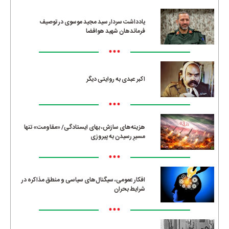
یادداشت سردار سید مجید موسوی در توصیف
فرماندهان شهید هوافضا
•••
اکبر عبدی به روایتی دیگر
•••
هزینه‌های سازش، بهای ایستادگی/ «مقاومت» تنها
مسیرِ رسیدن به پیروزی
•••
افکار عمومی، سیگنال‌های سیاسی و منطق مذاکره در
شرایط بحران
•••