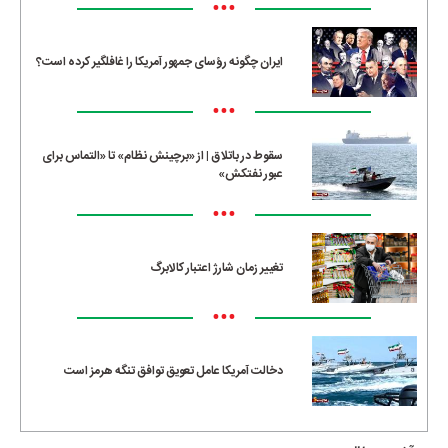
•••
ایران چگونه رؤسای جمهور آمریکا را غافلگیر کرده است؟
•••
سقوط در باتلاق | از «برچینش نظام» تا «التماس برای
عبور نفتکش»
•••
تغییر زمان شارژ اعتبار کالابرگ
•••
دخالت آمریکا عامل تعویق توافق تنگه هرمز است