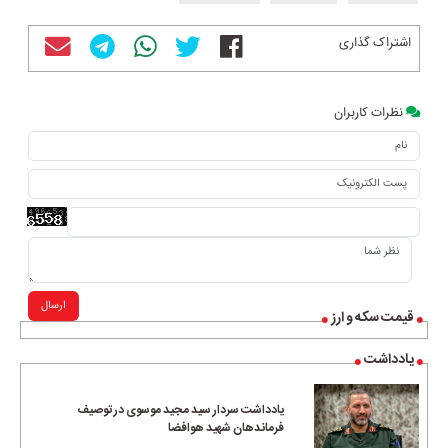
اشتراک گذاری
نظرات کاربران
ارسال
قیمت سکه و ارز
یادداشت
یادداشت سردار سید مجید موسوی در توصیف
فرماندهان شهید هوافضا