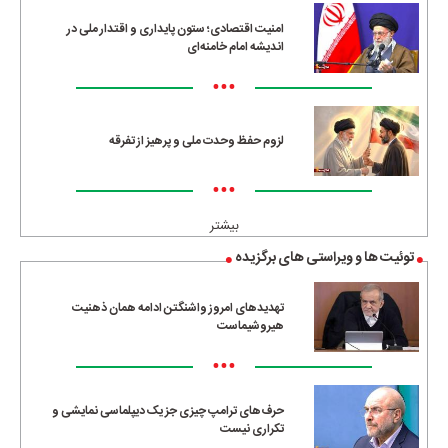
امنیت اقتصادی؛ ستون پایداری و اقتدار ملی در
اندیشه امام خامنه‌ای
•••
لزوم حفظ وحدت ملی و پرهیز از تفرقه
•••
بیشتر
توئیت ها و ویراستی های برگزیده
تهدیدهای امروز واشنگتن ادامه همان ذهنیت
هیروشیماست
•••
حرف‌های ترامپ چیزی جز یک دیپلماسی نمایشی و
تکراری نیست