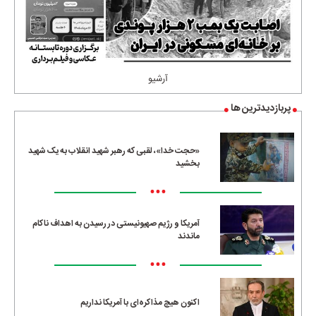
آرشیو
پربازدیدترین ها
«حجت خدا»، لقبی که رهبر شهید انقلاب به یک شهید
بخشید
•••
آمریکا و رژیم صهیونیستی در رسیدن به اهداف ناکام
ماندند
•••
اکنون هیچ مذاکره‌ای با آمریکا نداریم