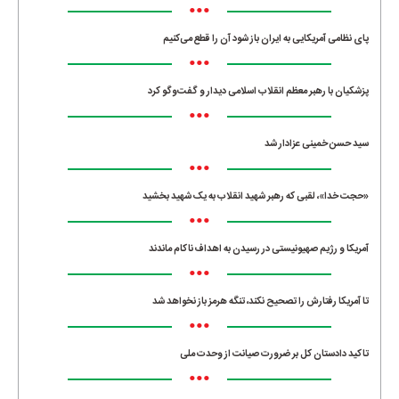
•••
پای نظامی آمریکایی به ایران باز شود آن را قطع می‌کنیم
•••
پزشکیان با رهبر معظم انقلاب اسلامی دیدار و گفت‌وگو کرد
•••
سید حسن خمینی عزادار شد
•••
«حجت خدا»، لقبی که رهبر شهید انقلاب به یک شهید بخشید
•••
آمریکا و رژیم صهیونیستی در رسیدن به اهداف ناکام ماندند
•••
تا آمریکا رفتارش را تصحیح نکند، تنگه هرمز باز نخواهد شد
•••
تاکید دادستان کل بر ضرورت صیانت از وحدت ملی
•••