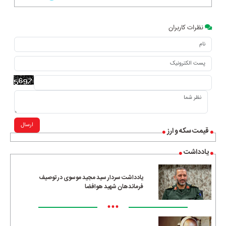
نظرات کاربران
ارسال
قیمت سکه و ارز
یادداشت
یادداشت سردار سید مجید موسوی در توصیف
فرماندهان شهید هوافضا
•••