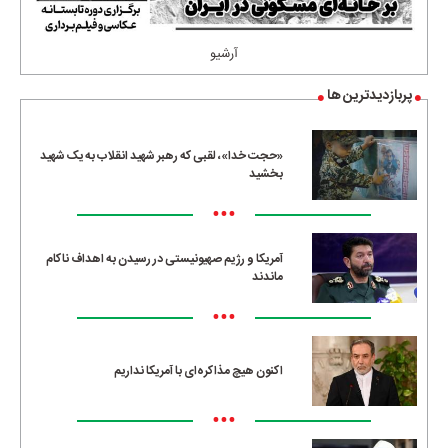
آرشیو
پربازدیدترین ها
«حجت خدا»، لقبی که رهبر شهید انقلاب به یک شهید
بخشید
•••
آمریکا و رژیم صهیونیستی در رسیدن به اهداف ناکام
ماندند
•••
اکنون هیچ مذاکره‌ای با آمریکا نداریم
•••