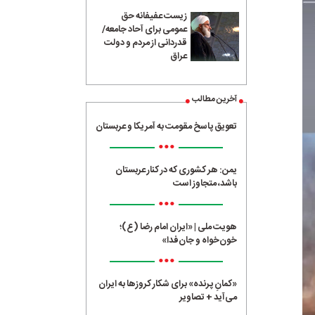
زیست عفیفانه حق
عمومی برای آحاد جامعه/
قدردانی از مردم و دولت
عراق
آخرین مطالب
تعویق پاسخ مقومت به آمریکا و عربستان
•••
یمن: هر کشوری که در کنار عربستان
باشد، متجاوز است
•••
هویت ملی | «ایران امام رضا (ع)؛
خون‌خواه و جان‌فدا»
•••
«کمانِ پرنده» برای شکار کروزها به ایران
می‌آید + تصاویر