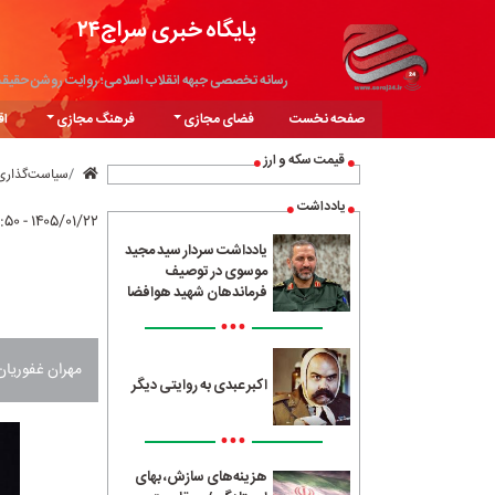
پایگاه خبری سراج۲۴
رسانه تخصصی جبهه انقلاب اسلامی؛ روایت روشن حقیق
صفحه نخست
فضای مجازی
فرهنگ مجازی
اق
قیمت سکه و ارز
سیاست‌گذاری
یادداشت
۱۴۰۵/۰۱/۲۲ - ۲۲:۵۰
یادداشت سردار سید مجید
موسوی در توصیف
فرماندهان شهید هوافضا
•••
مهران غفوریان
اکبر عبدی به روایتی دیگر
•••
هزینه‌های سازش، بهای