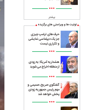
•••
بیشتر
توئیت ها و ویراستی های برگزیده
حرف‌های ترامپ چیزی
جز یک دیپلماسی نمایشی
و تکراری نیست
•••
هشدار به آمریکا: به زودی
از منطقه اخراج می‌شوید
•••
گفتگوی صریح، صمیمی و
مهم رئیس جمهور به زودی
پخش خواهد شد
•••