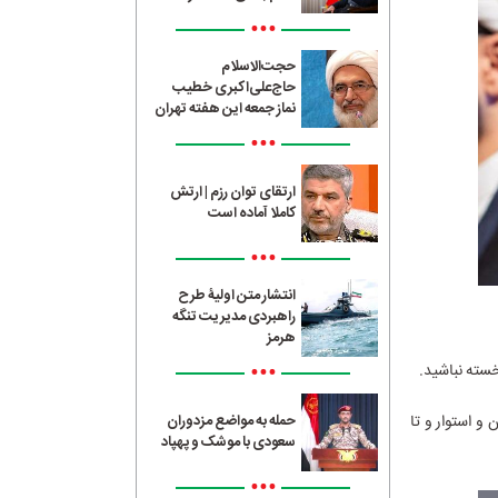
•••
حجت‌الاسلام
حاج‌علی‌اکبری خطیب
نماز جمعه این هفته تهران
•••
ارتقای توان رزم | ارتش
کاملا آماده است
•••
انتشار متن اولیۀ طرح
راهبردی مدیریت تنگه
هرمز
•••
سته نباشید.
و استوار و تا
حمله به مواضع مزدوران
سعودی با موشک و پهپاد
•••