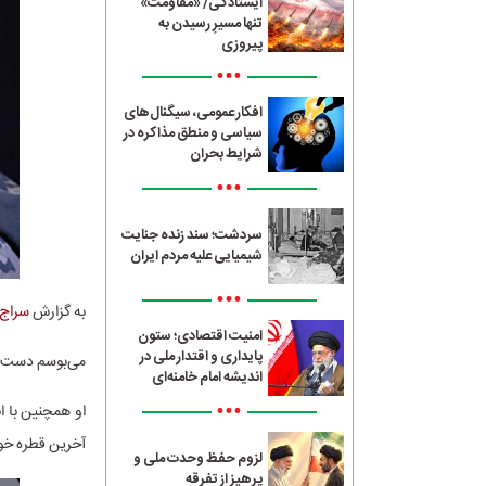
ایستادگی/ «مقاومت»
تنها مسیرِ رسیدن به
پیروزی
•••
افکار عمومی، سیگنال‌های
سیاسی و منطق مذاکره در
شرایط بحران
•••
سردشت؛ سند زنده جنایت
شیمیایی علیه مردم ایران
•••
به گزارش
سراج24
امنیت اقتصادی؛ ستون
پایداری و اقتدار ملی در
می‌بوسم دست ت
اندیشه امام خامنه‌ای
•••
او همچنین با ا
آخرین قطره خون
لزوم حفظ وحدت ملی و
پرهیز از تفرقه