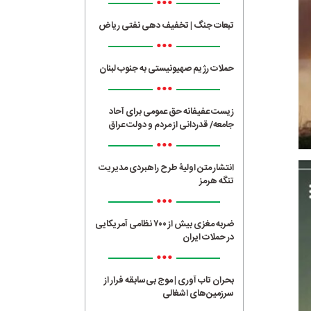
•••
تبعات جنگ | تخفیف دهی نفتی ریاض
•••
حملات رژیم صهیونیستی به جنوب لبنان
•••
زیست عفیفانه حق عمومی برای آحاد
جامعه/ قدردانی از مردم و دولت عراق
•••
انتشار متن اولیۀ طرح راهبردی مدیریت
تنگه هرمز
•••
ضربه مغزی بیش از ۷۰۰ نظامی آمریکایی
در حملات ایران
•••
بحران تاب آوری | موج بی‌سابقه فرار از
سرزمین‌های اشغالی