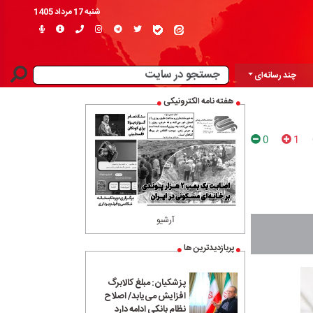
شنبه 17 مرداد 1405
چند رسانه‌ای
هفته نامه الکترونیکی
0
1
آرشیو
پربازدیدترین ها
پزشکیان: مبلغ کالابرگ
افزایش می‌یابد/ اصلاح
نظام بانکی ادامه دارد