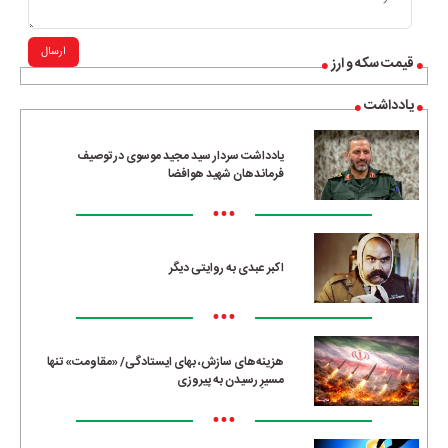
ارسال
قیمت سکه و ارز
یادداشت
یادداشت سردار سید مجید موسوی در توصیف
فرماندهان شهید هوافضا
•••
اکبر عبدی به روایتی دیگر
•••
هزینه‌های سازش، بهای ایستادگی/ «مقاومت» تنها
مسیرِ رسیدن به پیروزی
•••