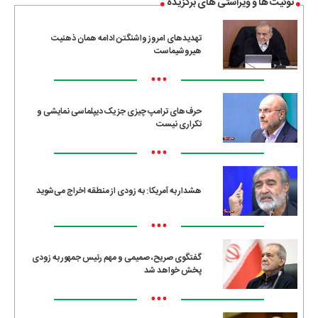
توئیت ها و ویراستی های برگزیده
تهدیدهای امروز واشنگتن ادامه همان ذهنیت
هیروشیماست
•••
حرف‌های ترامپ چیزی جز یک دیپلماسی نمایشی و
تکراری نیست
•••
هشدار به آمریکا: به زودی از منطقه اخراج می‌شوید
•••
گفتگوی صریح، صمیمی و مهم رئیس جمهور به زودی
پخش خواهد شد
•••