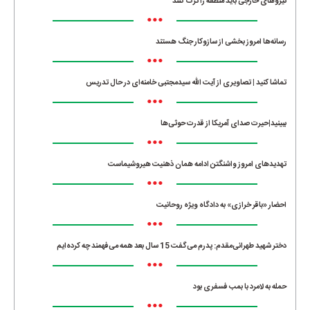
نیروهای خارجی باید منطقه را ترک کنند
•••
رسانه‌ها امروز بخشی از سازوکار جنگ هستند
•••
تماشا کنید | تصاویری از آیت الله سیدمجتبی خامنه‌ای در حال تدریس
•••
ببینید|حیرت صدای آمریکا از قدرت حوثی‌ها
•••
تهدیدهای امروز واشنگتن ادامه همان ذهنیت هیروشیماست
•••
احضار «باقر خرازی» به دادگاه ویژه روحانیت
•••
دختر شهید طهرانی‌مقدم: پدرم می‌گفت 15 سال بعد همه می‌فهمند چه کرده‌ایم
•••
حمله به لامرد با بمب فسفری بود
•••