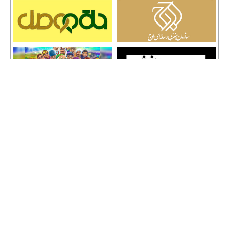
تمامی حقوق نشر مطالب و حق کپی رایت برای وب سایت سراج 24 محفوظ است و هرگونه
کپی برداری پیگرد قانونی دارد.
info [@] seraj24.ir