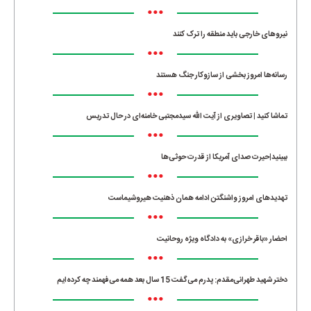
•••
نیروهای خارجی باید منطقه را ترک کنند
•••
رسانه‌ها امروز بخشی از سازوکار جنگ هستند
•••
تماشا کنید | تصاویری از آیت الله سیدمجتبی خامنه‌ای در حال تدریس
•••
ببینید|حیرت صدای آمریکا از قدرت حوثی‌ها
•••
تهدیدهای امروز واشنگتن ادامه همان ذهنیت هیروشیماست
•••
احضار «باقر خرازی» به دادگاه ویژه روحانیت
•••
دختر شهید طهرانی‌مقدم: پدرم می‌گفت 15 سال بعد همه می‌فهمند چه کرده‌ایم
•••