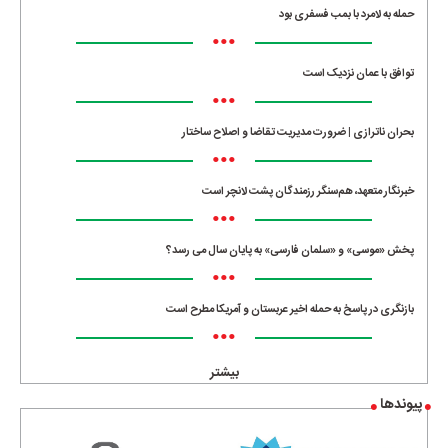
حمله به لامرد با بمب فسفری بود
•••
توافق با عمان نزدیک است
•••
بحران ناترازی | ضرورت مدیریت تقاضا و اصلاح ساختار
•••
خبرنگار متعهد، هم‌سنگر رزمندگان پشت لانچر است
•••
پخش «موسی» و «سلمان فارسی» به پایان سال می رسد؟
•••
بازنگری در پاسخ به حمله اخیر عربستان و آمریکا مطرح است
•••
بیشتر
پیوندها