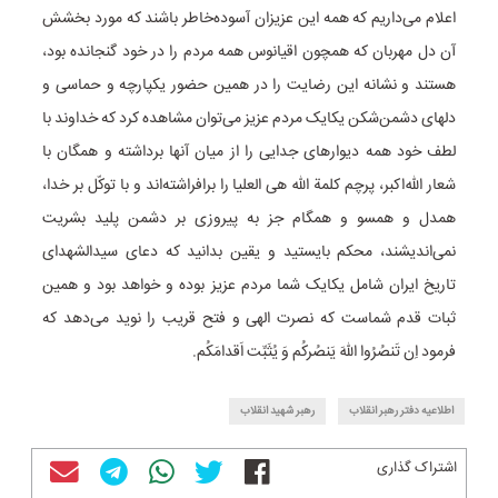
اعلام می‌داریم که همه این عزیزان آسوده‌خاطر باشند که مورد بخشش
آن دل مهربان که همچون اقیانوس همه مردم را در خود گنجانده بود،
هستند و نشانه این رضایت را در همین حضور یکپارچه و حماسی و
دلهای دشمن‌شکن یکایک مردم عزیز می‌توان مشاهده کرد که خداوند با
لطف خود همه دیوارهای جدایی را از میان آنها برداشته و همگان با
شعار الله‌اکبر، پرچم کلمة‌ الله هی العلیا را برافراشته‌اند و با توکّل بر خدا،
همدل و همسو و همگام جز به پیروزی بر دشمن پلید بشریت
نمی‌اندیشند، محکم بایستید و یقین بدانید که دعای سیدالشهدای
تاریخ ایران شامل یکایک شما مردم عزیز بوده و خواهد بود و همین
ثبات قدم شماست که نصرت الهی و فتح قریب را نوید می‌دهد که
فرمود اِن تَنصُرُوا اللهَ یَنصُرکُم وَ یُثَبِّت اَقدامَکُم.
اطلاعیه دفتر رهبر انقلاب
رهبر شهید انقلاب
اشتراک گذاری