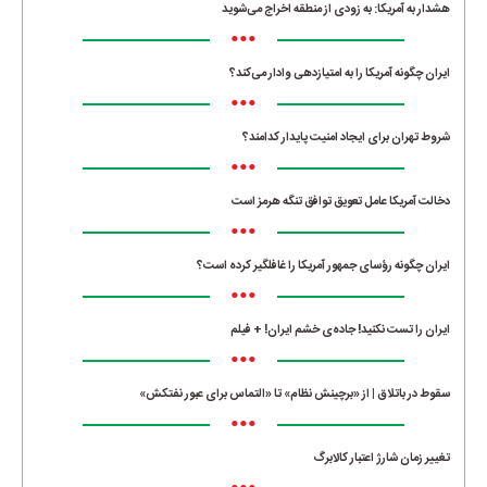
هشدار به آمریکا: به زودی از منطقه اخراج می‌شوید
•••
ایران چگونه آمریکا را به امتیازدهی وادار می‌کند؟
•••
شروط تهران برای ایجاد امنیت پایدار کدامند؟
•••
دخالت آمریکا عامل تعویق توافق تنگه هرمز است
•••
ایران چگونه رؤسای جمهور آمریکا را غافلگیر کرده است؟
•••
ایران را تست نکنید! جاده‌ی خشم ایران! + فیلم
•••
سقوط در باتلاق | از «برچینش نظام» تا «التماس برای عبور نفتکش»
•••
تغییر زمان شارژ اعتبار کالابرگ