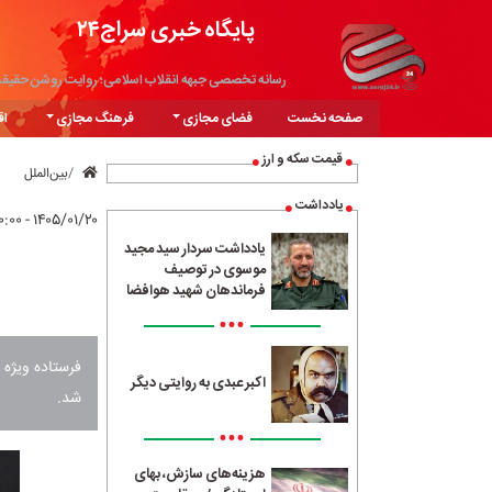
پایگاه خبری سراج۲۴
رسانه تخصصی جبهه انقلاب اسلامی؛ روایت روشن حقیق
صفحه نخست
فضای مجازی
فرهنگ مجازی
اق
قیمت سکه و ارز
بین‌الملل
یادداشت
۱۴۰۵/۰۱/۲۰ - ۲۰:۰۰
یادداشت سردار سید مجید
موسوی در توصیف
فرماندهان شهید هوافضا
•••
فرستاده ویژه 
اکبر عبدی به روایتی دیگر
شد.
•••
هزینه‌های سازش، بهای