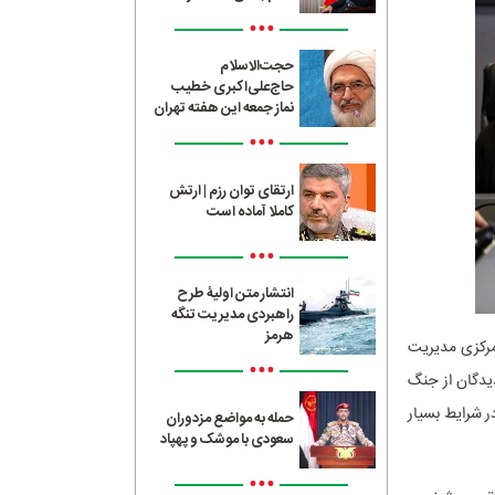
•••
حجت‌الاسلام
حاج‌علی‌اکبری خطیب
نماز جمعه این هفته تهران
•••
ارتقای توان رزم | ارتش
کاملا آماده است
•••
انتشار متن اولیۀ طرح
راهبردی مدیریت تنگه
هرمز
 مرکزی مدیریت
•••
دیدگان از جنگ
ر شرایط بسیار
حمله به مواضع مزدوران
سعودی با موشک و پهپاد
•••