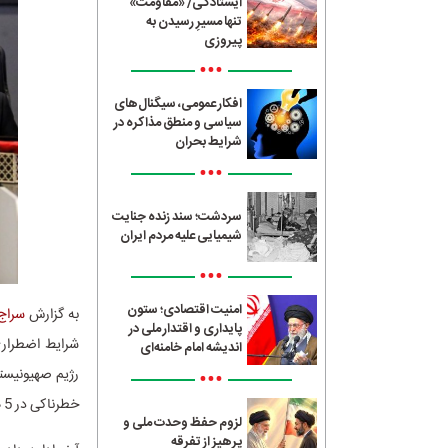
ایستادگی/ «مقاومت»
تنها مسیرِ رسیدن به
پیروزی
•••
افکار عمومی، سیگنال‌های
سیاسی و منطق مذاکره در
شرایط بحران
•••
سردشت؛ سند زنده جنایت
شیمیایی علیه مردم ایران
•••
امنیت اقتصادی؛ ستون
به گزارش
سراج24
پایداری و اقتدار ملی در
شرایط اضطراری 
اندیشه امام خامنه‌ای
•••
رژیم صهیونیستی
خطرناکی در 5 هفته گذشته اجرایی شد.
لزوم حفظ وحدت ملی و
پرهیز از تفرقه