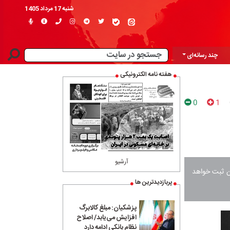
شنبه 17 مرداد 1405
چند رسانه‌ای
هفته نامه الکترونیکی
0
1
آرشیو
ان ثبت خواهد
پربازدیدترین ها
پزشکیان: مبلغ کالابرگ
افزایش می‌یابد/ اصلاح
نظام بانکی ادامه دارد