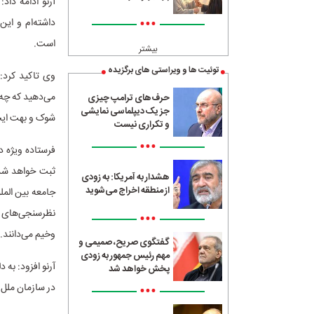
•••
داشته‌ام و این
است.
بیشتر
توئیت ها و ویراستی های برگزیده
وی تاکید کرد: 
می‌دهید که چه 
حرف‌های ترامپ چیزی
جز یک دیپلماسی نمایشی
شوک و بهت ایج
و تکراری نیست
•••
فرستاده ویژه د
ثبت خواهد شد؛
هشدار به آمریکا: به زودی
از منطقه اخراج می‌شوید
جامعه بین المل
نظرسنجی‌های مخ
•••
وخیم می‌دانند.
گفتگوی صریح، صمیمی و
مهم رئیس جمهور به زودی
آرنو افزود: به 
پخش خواهد شد
•••
در سازمان ملل 