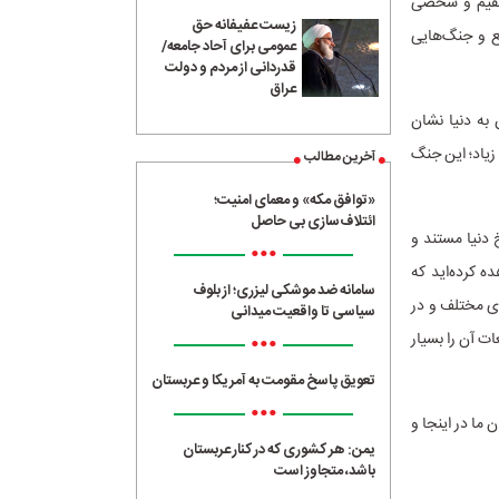
ضور مستقیم و شخصی
زیست عفیفانه حق
یع و جنگ‌هایی
عمومی برای آحاد جامعه/
قدردانی از مردم و دولت
عراق
 به دنیا نشان
زیاد؛ این جنگ
آخرین مطالب
«توافق مکه» و معمای امنیت؛
ائتلاف‌سازی بی حاصل
 دنیا مستند و
•••
 کرده‌اید که
سامانه ضد موشکی لیزری؛ از بلوف
ای مختلف و در
سیاسی تا واقعیت میدانی
•••
ت آن را بسیار
تعویق پاسخ مقومت به آمریکا و عربستان
•••
 ما در اینجا و
یمن: هر کشوری که در کنار عربستان
باشد، متجاوز است