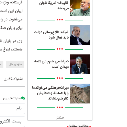
فرستاده ویژه د
قالیباف: آمریکا تاوان
می‌دهد
ایران این است 
•••
می‌شنود. در وا
برای پایان جنگ
شبکه اطلاع‌رسانی دولت
باید فعال شود
وی در پایان تا
•••
هستند، ابلاغ بف
دیپلماسی هم‌چنان ادامه
سازمان ملل
م
میدان است
•••
اشتراک گذاری
میراث‌فرهنگی می‌تواند ما
را با همه تفاوت‌هایمان
نظرات کاربران
کنار هم بنشاند
•••
بیشتر
مطالب استانها