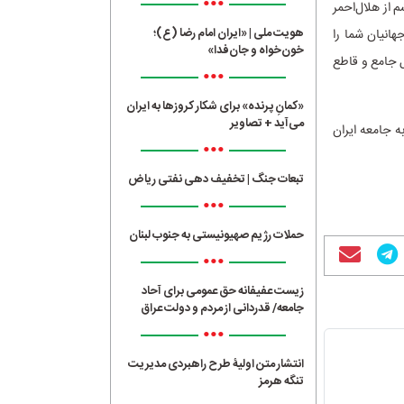
•••
 از هلال‌احمر
هویت ملی | «ایران امام رضا (ع)؛
هانیان شما را
خون‌خواه و جان‌فدا»
ل جامع و قاطع
•••
«کمانِ پرنده» برای شکار کروزها به ایران
می‌آید + تصاویر
ه جامعه ایران
•••
تبعات جنگ | تخفیف دهی نفتی ریاض
•••
حملات رژیم صهیونیستی به جنوب لبنان
•••
زیست عفیفانه حق عمومی برای آحاد
جامعه/ قدردانی از مردم و دولت عراق
•••
انتشار متن اولیۀ طرح راهبردی مدیریت
تنگه هرمز