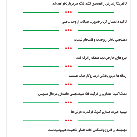
تا آمریکا رفتارش را تصحیح نکند، تنگه هرمز باز نخواهد شد
•••
تاکید دادستان کل بر ضرورت صیانت از وحدت ملی
•••
مصلحتی بالاتر از وحدت و انسجام نیست
•••
نیروهای خارجی باید منطقه را ترک کنند
•••
رسانه‌ها امروز بخشی از سازوکار جنگ هستند
•••
تماشا کنید | تصاویری از آیت الله سیدمجتبی خامنه‌ای در حال تدریس
•••
ببینید|حیرت صدای آمریکا از قدرت حوثی‌ها
•••
تهدیدهای امروز واشنگتن ادامه همان ذهنیت هیروشیماست