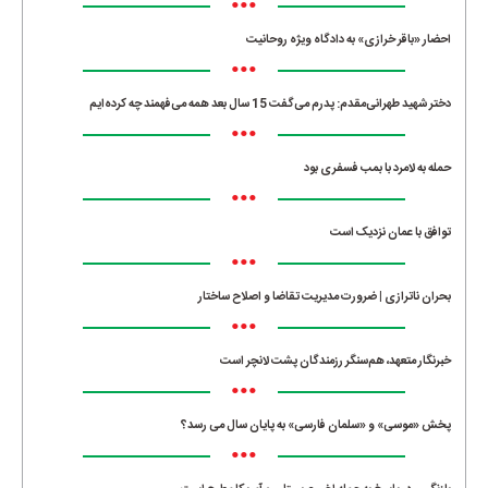
•••
احضار «باقر خرازی» به دادگاه ویژه روحانیت
•••
دختر شهید طهرانی‌مقدم: پدرم می‌گفت 15 سال بعد همه می‌فهمند چه کرده‌ایم
•••
حمله به لامرد با بمب فسفری بود
•••
توافق با عمان نزدیک است
•••
بحران ناترازی | ضرورت مدیریت تقاضا و اصلاح ساختار
•••
خبرنگار متعهد، هم‌سنگر رزمندگان پشت لانچر است
•••
پخش «موسی» و «سلمان فارسی» به پایان سال می رسد؟
•••