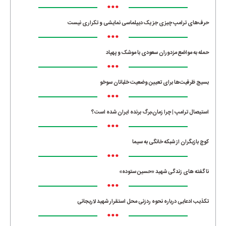
•••
حرف‌های ترامپ چیزی جز یک دیپلماسی نمایشی و تکراری نیست
•••
حمله به مواضع مزدوران سعودی با موشک و پهپاد
•••
بسیج ظرفیت‌ها برای تعیین وضعیت خلبانان سوخو
•••
استیصال ترامپ | چرا زمان،برگ برنده ایران شده است؟
•••
کوچ بازیگران از شبکه خانگی به سیما
•••
ناگفته های زندگی شهید «حسین ستوده»
•••
تکذیب ادعایی درباره نحوه ردزنی محل استقرار شهید لاریجانی
•••