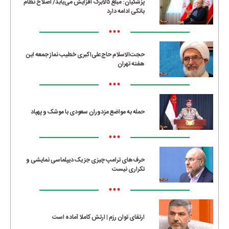
پزشکیان: مبلغ کالابرگ افزایش می‌یابد/ اصلاح نظام
بانکی ادامه دارد
•••
حجت‌الاسلام حاج‌علی‌اکبری خطیب نماز جمعه این
هفته تهران
•••
حمله به مواضع مزدوران سعودی با موشک و پهپاد
•••
حرف‌های ترامپ چیزی جز یک دیپلماسی نمایشی و
تکراری نیست
•••
ارتقای توان رزم | ارتش کاملا آماده است