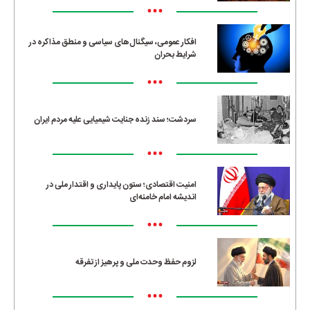
•••
افکار عمومی، سیگنال‌های سیاسی و منطق مذاکره در
شرایط بحران
•••
سردشت؛ سند زنده جنایت شیمیایی علیه مردم ایران
•••
امنیت اقتصادی؛ ستون پایداری و اقتدار ملی در
اندیشه امام خامنه‌ای
•••
لزوم حفظ وحدت ملی و پرهیز از تفرقه
•••