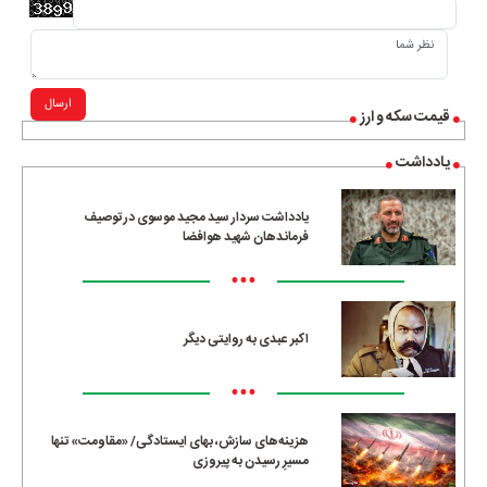
ارسال
قیمت سکه و ارز
یادداشت
یادداشت سردار سید مجید موسوی در توصیف
فرماندهان شهید هوافضا
•••
اکبر عبدی به روایتی دیگر
•••
هزینه‌های سازش، بهای ایستادگی/ «مقاومت» تنها
مسیرِ رسیدن به پیروزی