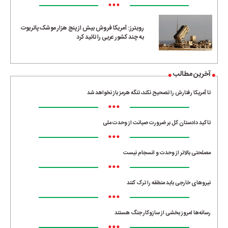
•••
رویترز: آمریکا فروش بیش از پنج هزار موشک پاتریوت
به چند کشور عربی را تائید کرد
آخرین مطالب
تا آمریکا رفتارش را تصحیح نکند، تنگه هرمز باز نخواهد شد
•••
تاکید دادستان کل بر ضرورت صیانت از وحدت ملی
•••
مصلحتی بالاتر از وحدت و انسجام نیست
•••
نیروهای خارجی باید منطقه را ترک کنند
•••
رسانه‌ها امروز بخشی از سازوکار جنگ هستند