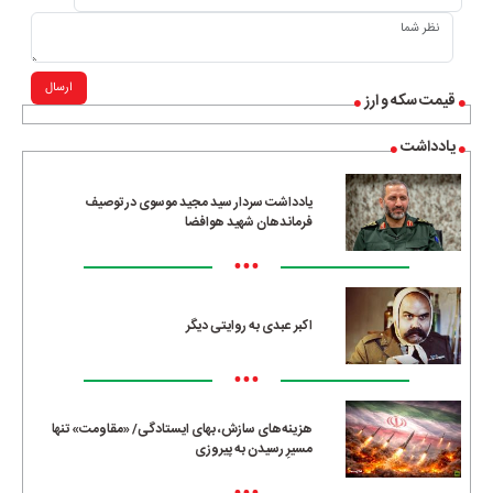
ارسال
قیمت سکه و ارز
یادداشت
یادداشت سردار سید مجید موسوی در توصیف
فرماندهان شهید هوافضا
•••
اکبر عبدی به روایتی دیگر
•••
هزینه‌های سازش، بهای ایستادگی/ «مقاومت» تنها
مسیرِ رسیدن به پیروزی