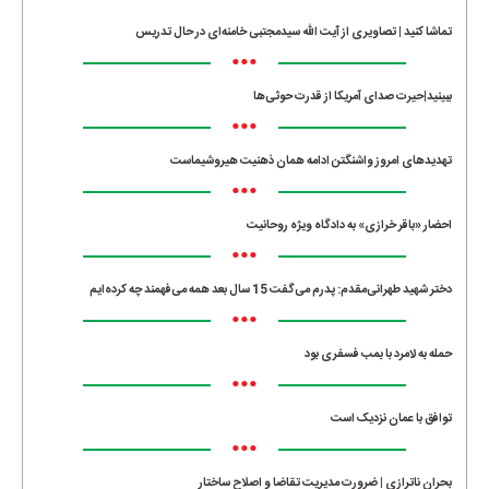
•••
تماشا کنید | تصاویری از آیت الله سیدمجتبی خامنه‌ای در حال تدریس
•••
ببینید|حیرت صدای آمریکا از قدرت حوثی‌ها
•••
تهدیدهای امروز واشنگتن ادامه همان ذهنیت هیروشیماست
•••
احضار «باقر خرازی» به دادگاه ویژه روحانیت
•••
دختر شهید طهرانی‌مقدم: پدرم می‌گفت 15 سال بعد همه می‌فهمند چه کرده‌ایم
•••
حمله به لامرد با بمب فسفری بود
•••
توافق با عمان نزدیک است
•••
بحران ناترازی | ضرورت مدیریت تقاضا و اصلاح ساختار