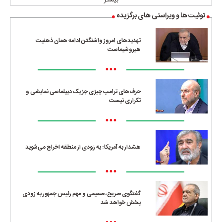
بیشتر
توئیت ها و ویراستی های برگزیده
تهدیدهای امروز واشنگتن ادامه همان ذهنیت
هیروشیماست
•••
حرف‌های ترامپ چیزی جز یک دیپلماسی نمایشی و
تکراری نیست
•••
هشدار به آمریکا: به زودی از منطقه اخراج می‌شوید
•••
گفتگوی صریح، صمیمی و مهم رئیس جمهور به زودی
پخش خواهد شد