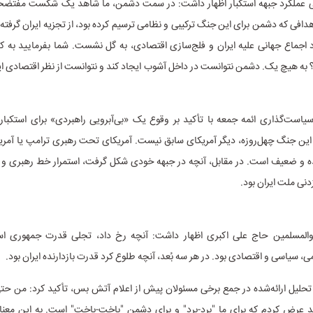
ابی عملکرد جبهه استکبار اظهار داشت: در سمت دشمن، ما شاهد یک شکست مفتضحانه
دافی که دشمن برای این جنگ ترکیبی و نظامی ترسیم کرده بود، از تجزیه ایران گرفته ت
 اجماع جهانی علیه ایران و فلج‌سازی اقتصادی، به گل نشست. شما بفرمایید به ک
به هیچ یک. دشمن نتوانست در داخل آشوب ایجاد کند و نتوانست از نظر اقتصادی ایرا
است‌گذاری ائمه جمعه با تأکید بر وقوع یک «بی‌آبرویی راهبردی» برای استکبار
 این جنگ چهل‌روزه، دیگر آمریکای سابق نیست. آمریکای تحت رهبری ترامپ یا آمری
 و ضعیف است. در مقابل، آنچه در جبهه خودی شکل گرفت، استمرار خط رهبری و 
زدنی ملت ایران بود.
والمسلمین حاج علی اکبری اظهار داشت: آنچه رخ داد، تجلی قدرت جمهوری اس
، سیاسی و اقتصادی بود. در هر سه بُعد، آنچه طلوع کرد قدرت بازدارنده ایران بود.
 تحلیل ارائه‌شده در جمع برخی مسئولان پیش از اعلام آتش بس، تأکید کرد: من حت
تد عرض کردم که برای ما "برد-برد" و برای دشمن "باخت-باخت" است. به این معنا