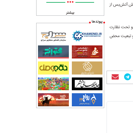
•••
یرش آتش‌بس از
بیشتر
پیوندها
 و تحت نظارت
 و تبعیت محض