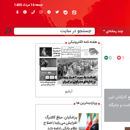
جمعه 16 مرداد 1405
چند رسانه‌ای
هفته نامه الکترونیکی
0
1
آرشیو
کارکنان این
پربازدیدترین ها
مامت و جایگاه
پزشکیان: مبلغ کالابرگ
افزایش می‌یابد/ اصلاح
نظام بانکی ادامه دارد