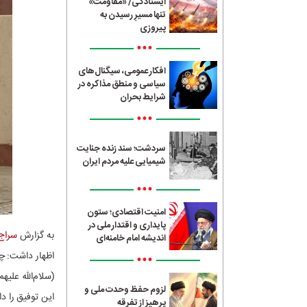
ایستادگی/ «مقاومت»
تنها مسیرِ رسیدن به
پیروزی
•••
افکار عمومی، سیگنال‌های
سیاسی و منطق مذاکره در
شرایط بحران
•••
سردشت؛ سند زنده جنایت
شیمیایی علیه مردم ایران
•••
امنیت اقتصادی؛ ستون
پایداری و اقتدار ملی در
به گزارش
سراج24
اندیشه امام خامنه‌ای
اظهار داشت: چش
•••
(سلام‌الله علی
لزوم حفظ وحدت ملی و
این توفیق را د
پرهیز از تفرقه