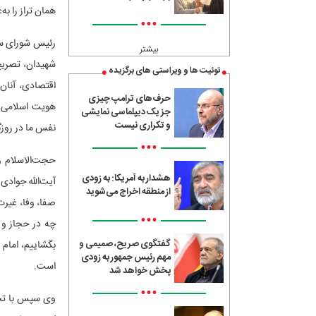
همان تراز را به
•••
رئیس شورای سیاست‌گ
بیشتر
شهیدان، تصریح 
توئیت ها و ویراستی های برگزیده
اقتصادی، آنان 
حرف‌های ترامپ چیزی
هویت اسلامی و
جز یک دیپلماسی نمایشی
و تکراری نیست
نفس ما در روز
•••
حجت‌الاسلام و
هشدار به آمریکا: به زودی
آیت‌الله جوادی 
از منطقه اخراج می‌شوید
صفا، وفا، غیرت
•••
چه در حجاز و چ
گفتگوی صریح، صمیمی و
بگشاییم، امام 
مهم رئیس جمهور به زودی
است.
پخش خواهد شد
•••