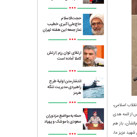
•••
حجت‌الاسلام
حاج‌علی‌اکبری خطیب
نماز جمعه این هفته تهران
•••
ارتقای توان رزم | ارتش
کاملا آماده است
•••
انتشار متن اولیۀ طرح
راهبردی مدیریت تنگه
هرمز
•••
نقلاب اسلامی،
س از ائمه هدی
حمله به مواضع مزدوران
سعودی با موشک و پهپاد
الشأن، باز هم
شهید عزیز ما،
•••