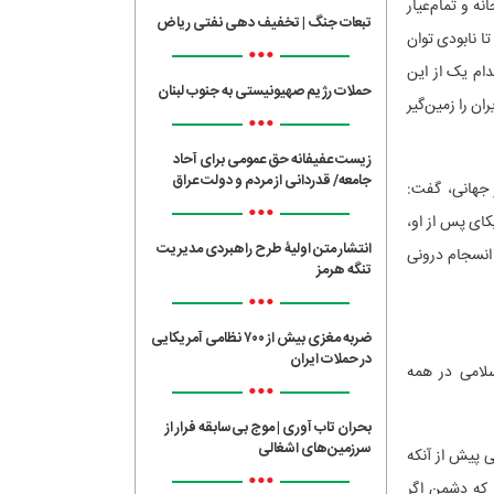
 و تمام‌عیار
تبعات جنگ | تخفیف دهی نفتی ریاض
ا نابودی توان
•••
دام یک از این
حملات رژیم صهیونیستی به جنوب لبنان
ن را زمین‌گیر
•••
زیست عفیفانه حق عمومی برای آحاد
جامعه/ قدردانی از مردم و دولت عراق
 جهانی، گفت:
•••
کای پس از او،
انتشار متن اولیۀ طرح راهبردی مدیریت
انسجام درونی
تنگه هرمز
•••
ضربه مغزی بیش از ۷۰۰ نظامی آمریکایی
در حملات ایران
لامی در همه
•••
بحران تاب آوری | موج بی‌سابقه فرار از
سرزمین‌های اشغالی
ی پیش از آنکه
•••
 که دشمن اگر