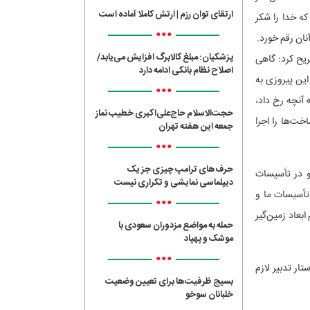
ارتقای توان رزم | ارتش کاملا آماده است
که خدا را شکر
•••
نان رقم خورد.
پزشکیان: مبلغ کالابرگ افزایش می‌یابد/
یح کرد: گاهی
اصلاح نظام بانکی ادامه دارد
این پیروزی به
•••
 آنچه رخ داد،
حجت‌الاسلام حاج‌علی‌اکبری خطیب نماز
ت‌ها را اجرا
جمعه این هفته تهران
•••
حرف‌های ترامپ چیزی جز یک
و در تأسیسات
دیپلماسی نمایشی و تکراری نیست
تأسیسات ما و
•••
بعاد زمین‌گیر
حمله به مواضع مزدوران سعودی با
موشک و پهپاد
•••
ار تدبیر لازم
بسیج ظرفیت‌ها برای تعیین وضعیت
خلبانان سوخو