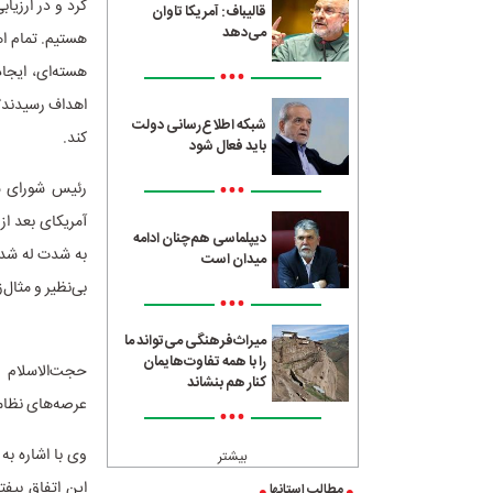
کرد و در ارزی
قالیباف: آمریکا تاوان
می‌دهد
هستیم. تمام اه
هسته‌ای، ایجاد
•••
اهداف رسیدند؟ 
شبکه اطلاع‌رسانی دولت
کند.
باید فعال شود
•••
رئیس شورای سی
آمریکای بعد از
دیپلماسی هم‌چنان ادامه
به شدت له شده
میدان است
بی‌نظیر و مثال‌
•••
میراث‌فرهنگی می‌تواند ما
را با همه تفاوت‌هایمان
حجت‌الاسلام 
کنار هم بنشاند
عرصه‌های نظامی
•••
وی با اشاره به
بیشتر
این اتفاق بیف
مطالب استانها