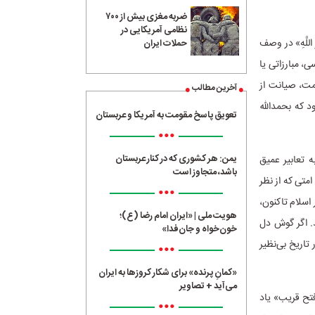
ضربه مغزی بیش از ۷۰۰
نظامی آمریکایی در
ِ اللَّهِ» در وصف
حملات ایران
، مبارزاتی یا
امت، صیانت از
آخرین مطالب
 که بحمدالله
تعویق پاسخ مقومت به آمریکا و عربستان
•••
یمن: هر کشوری که در کنار عربستان
 تعابیر عمیق
باشد، متجاوز است
امتی که از نظر
•••
اسلام تاکنون،
هویت ملی | «ایران امام رضا (ع)؛
د. اگر گوش دل
خون‌خواه و جان‌فدا»
تاریخ بی‌نظیر
•••
«کمانِ پرنده» برای شکار کروزها به ایران
می‌آید + تصاویر
عنوان مصداق بارز «فتح قریب» یاد
•••