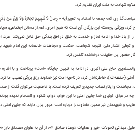
‌علاوه شهادت به ملت ایران تقدیم کرد.
ذاری ائمه جمعه با استناد به تعبیر آیه « رِجَالٌ لَا تُلْهِیهِمْ تِجَارَةٌ وَلَا بَیْعٌ عَنْ ذِکْر
کرد: ویژگی برجسته این بزرگان آن است که هیچ امری، اعم از مسائل اجتماعی، سیاسی
را از یاد خدا و اقامه نماز و خدمت به خلق در افق بندگی حق غافل نمی‌کند. عزت 
 تجلی اقتدار ملی، نتیجه شجاعت، حکمت و مجاهدت خالصانه این امام شهید بود
گار حضور این حقیقت درخشنده تنفس کرد.
المسلمین حاج علی اکبری در ادامه به تبیین جایگاه «امت» پرداخت و با اشاره به
آملی (حفظه‌الله)، خاطرنشان کرد: در ناحیه امت نیز خداوند رزق بزرگی نصیب ما کرد. 
، مجاهدت و ایثار نصاب جدیدی تعریف کرده است. با قاطعیت می‌توان گفت از صدر 
ه در عراق، اولیای خدا چنین امتی با این قوام، دوام، شکوه و انسجام ندیده بودن
غایب و شهیدمان نیز همین قضاوت را درباره امت امروز ایران دارند که چنین امتی در 
وی سپس با تحلیل میدانی تحولات اخیر و عملیات «وعده صادق ۴»، از آن به 