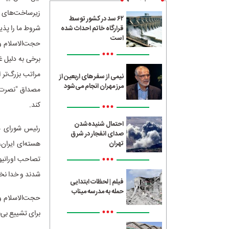
زیرساخت‌های ما
۶۲ سد در کشور توسط
شروط ما را پذی
قرارگاه خاتم احداث شده
است
حجت‌الاسلام و
•••
برخی به دلیل غ
مراتب بزرگ‌تر 
نیمی از سفرهای اربعین از
مرز مهران انجام می‌شود
مصداق "نصرت ب
•••
کند.
احتمال شنیده‌شدن
رئیس شورای سی
صدای انفجار در شرق
هسته‌ای ایران
تهران
•••
تصاحب اورانیوم
شدند و خدا نخ
فیلم | لحظات ابتدایی
حمله به مدرسه میناب
حجت‌الاسلام وا
•••
برای تشییع بی‌