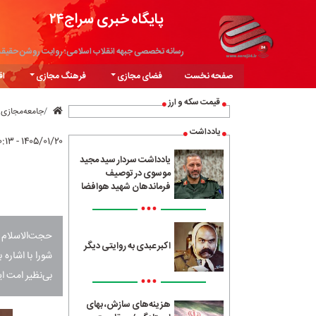
پایگاه خبری سراج۲۴
رسانه تخصصی جبهه انقلاب اسلامی؛ روایت روشن حقیق
صفحه نخست
فضای مجازی
فرهنگ مجازی
اق
قیمت سکه و ارز
جامعه‌مجازی
یادداشت
۱۴۰۵/۰۱/۲۰ - ۰۰:۱۳
یادداشت سردار سید مجید
موسوی در توصیف
فرماندهان شهید هوافضا
•••
حجت‌الاسلام 
اکبر عبدی به روایتی دیگر
شورا با اشاره 
بی‌نظیر امت ا
•••
هزینه‌های سازش، بهای