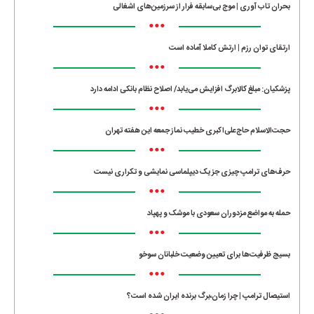
بحران تاب آوری | موج بی‌سابقه فرار از سرزمین‌های اشغالی
•••
ارتقای توان رزم | ارتش کاملا آماده است
•••
پزشکیان: مبلغ کالابرگ افزایش می‌یابد/ اصلاح نظام بانکی ادامه دارد
•••
حجت‌الاسلام حاج‌علی‌اکبری خطیب نماز جمعه این هفته تهران
•••
حرف‌های ترامپ چیزی جز یک دیپلماسی نمایشی و تکراری نیست
•••
حمله به مواضع مزدوران سعودی با موشک و پهپاد
•••
بسیج ظرفیت‌ها برای تعیین وضعیت خلبانان سوخو
•••
استیصال ترامپ | چرا زمان،برگ برنده ایران شده است؟