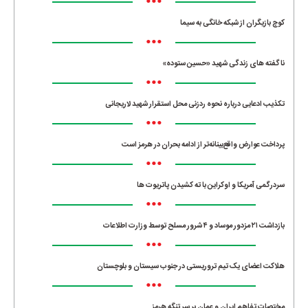
•••
کوچ بازیگران از شبکه خانگی به سیما
•••
ناگفته های زندگی شهید «حسین ستوده»
•••
تکذیب ادعایی درباره نحوه ردزنی محل استقرار شهید لاریجانی
•••
پرداخت عوارض واقع‌بینانه‌تر از ادامه بحران در هرمز است
•••
سردرگمی آمریکا و اوکراین با ته کشیدن پاتریوت ها
•••
بازداشت ۲۱ مزدور موساد و ۴ شرور مسلح توسط وزارت اطلاعات
•••
هلاکت اعضای یک تیم تروریستی در جنوب سیستان و بلوچستان
•••
مختصات تفاهم ایران و عمان بر سر تنگه هرمز