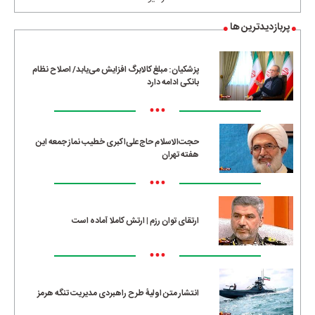
پربازدیدترین ها
پزشکیان: مبلغ کالابرگ افزایش می‌یابد/ اصلاح نظام
بانکی ادامه دارد
•••
حجت‌الاسلام حاج‌علی‌اکبری خطیب نماز جمعه این
هفته تهران
•••
ارتقای توان رزم | ارتش کاملا آماده است
•••
انتشار متن اولیۀ طرح راهبردی مدیریت تنگه هرمز