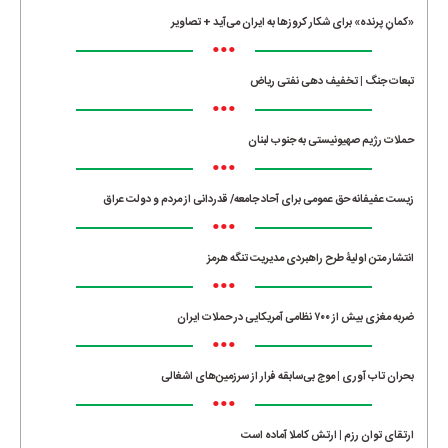
«کمانِ پرنده» برای شکار کروزها به ایران می‌آید + تصاویر
•••
تبعات جنگ | تخفیف دهی نفتی ریاض
•••
حملات رژیم صهیونیستی به جنوب لبنان
•••
زیست عفیفانه حق عمومی برای آحاد جامعه/ قدردانی از مردم و دولت عراق
•••
انتشار متن اولیۀ طرح راهبردی مدیریت تنگه هرمز
•••
ضربه مغزی بیش از ۷۰۰ نظامی آمریکایی در حملات ایران
•••
بحران تاب آوری | موج بی‌سابقه فرار از سرزمین‌های اشغالی
•••
ارتقای توان رزم | ارتش کاملا آماده است