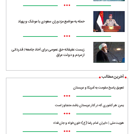
•••
حمله به مواضع مزدوران سعودی با موشک و پهپاد
•••
زیست عفیفانه حق عمومی برای آحاد جامعه/ قدردانی
از مردم و دولت عراق
آخرین مطالب
تعویق پاسخ مقومت به آمریکا و عربستان
•••
یمن: هر کشوری که در کنار عربستان باشد، متجاوز است
•••
هویت ملی | «ایران امام رضا (ع)؛ خون‌خواه و جان‌فدا»
•••