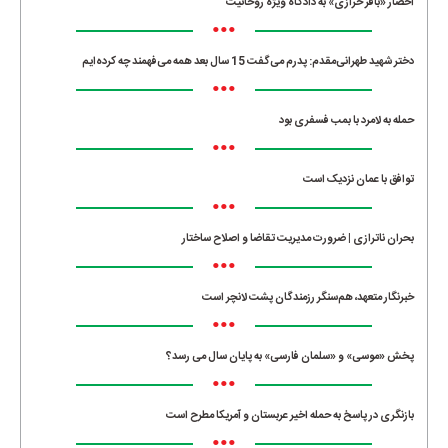
احضار «باقر خرازی» به دادگاه ویژه روحانیت
•••
دختر شهید طهرانی‌مقدم: پدرم می‌گفت 15 سال بعد همه می‌فهمند چه کرده‌ایم
•••
حمله به لامرد با بمب فسفری بود
•••
توافق با عمان نزدیک است
•••
بحران ناترازی | ضرورت مدیریت تقاضا و اصلاح ساختار
•••
خبرنگار متعهد، هم‌سنگر رزمندگان پشت لانچر است
•••
پخش «موسی» و «سلمان فارسی» به پایان سال می رسد؟
•••
بازنگری در پاسخ به حمله اخیر عربستان و آمریکا مطرح است
•••