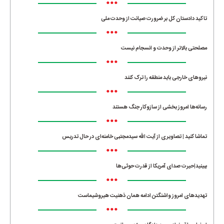
•••
تاکید دادستان کل بر ضرورت صیانت از وحدت ملی
•••
مصلحتی بالاتر از وحدت و انسجام نیست
•••
نیروهای خارجی باید منطقه را ترک کنند
•••
رسانه‌ها امروز بخشی از سازوکار جنگ هستند
•••
تماشا کنید | تصاویری از آیت الله سیدمجتبی خامنه‌ای در حال تدریس
•••
ببینید|حیرت صدای آمریکا از قدرت حوثی‌ها
•••
تهدیدهای امروز واشنگتن ادامه همان ذهنیت هیروشیماست
•••