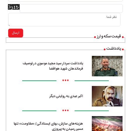
ارسال
قیمت سکه و ارز
یادداشت
یادداشت سردار سید مجید موسوی در توصیف
فرماندهان شهید هوافضا
•••
اکبر عبدی به روایتی دیگر
•••
هزینه‌های سازش، بهای ایستادگی/ «مقاومت» تنها
مسیرِ رسیدن به پیروزی