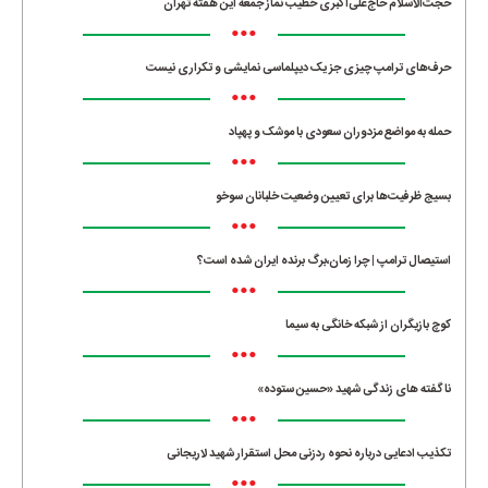
حجت‌الاسلام حاج‌علی‌اکبری خطیب نماز جمعه این هفته تهران
•••
حرف‌های ترامپ چیزی جز یک دیپلماسی نمایشی و تکراری نیست
•••
حمله به مواضع مزدوران سعودی با موشک و پهپاد
•••
بسیج ظرفیت‌ها برای تعیین وضعیت خلبانان سوخو
•••
استیصال ترامپ | چرا زمان،برگ برنده ایران شده است؟
•••
کوچ بازیگران از شبکه خانگی به سیما
•••
ناگفته های زندگی شهید «حسین ستوده»
•••
تکذیب ادعایی درباره نحوه ردزنی محل استقرار شهید لاریجانی
•••