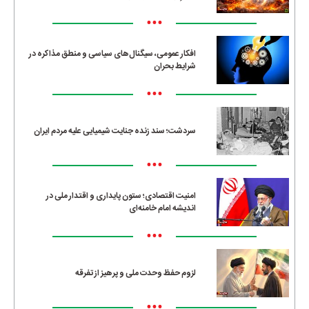
•••
افکار عمومی، سیگنال‌های سیاسی و منطق مذاکره در
شرایط بحران
•••
سردشت؛ سند زنده جنایت شیمیایی علیه مردم ایران
•••
امنیت اقتصادی؛ ستون پایداری و اقتدار ملی در
اندیشه امام خامنه‌ای
•••
لزوم حفظ وحدت ملی و پرهیز از تفرقه
•••