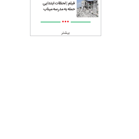
فیلم | لحظات ابتدایی
حمله به مدرسه میناب
•••
بیشتر