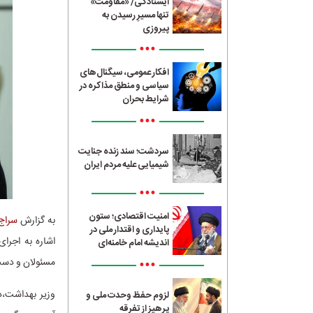
ایستادگی/ «مقاومت»
تنها مسیرِ رسیدن به
پیروزی
•••
افکار عمومی، سیگنال‌های
سیاسی و منطق مذاکره در
شرایط بحران
•••
سردشت؛ سند زنده جنایت
شیمیایی علیه مردم ایران
•••
امنیت اقتصادی؛ ستون
به گزارش
سراج24
پایداری و اقتدار ملی در
اشاره به اجرا
اندیشه امام خامنه‌ای
•••
مسئولان و دست‌
وزیر بهداشت،د
لزوم حفظ وحدت ملی و
پرهیز از تفرقه