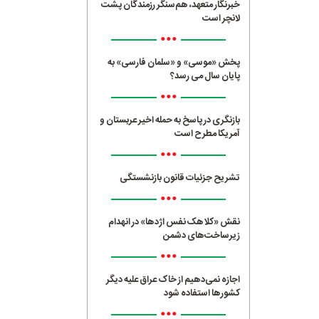
خبرنگار متعهد، هم‌سنگر رزمندگان پشت
لانچر است
•••
پخش «موسی» و «سلمان فارسی» به
پایان سال می رسد؟
•••
بازنگری در پاسخ به حمله اخیر عربستان و
آمریکا مطرح است
•••
تشریح جزئیات قانون بازنشستگی
•••
نقش «کلاهک نفس اژدها» در انهدام
زیرساخت‌های دشمن
•••
اجازه نمی‌دهیم از خاک عراق علیه دیگر
کشورها استفاده شود
•••