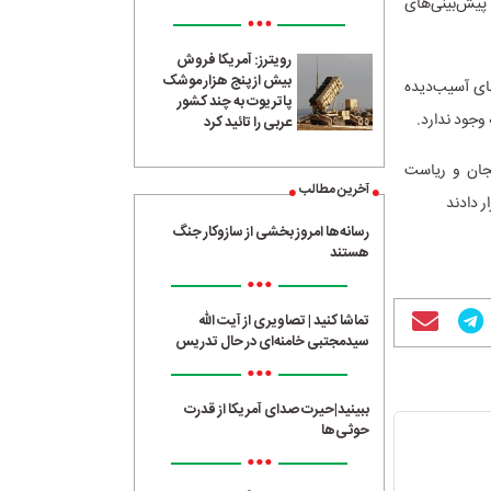
پیش‌بینی‌های
•••
رویترز: آمریکا فروش
بیش از پنج هزار موشک
های آسیب‌دیده
پاتریوت به چند کشور
 وجود ندارد.
عربی را تائید کرد
نجان و ریاست
آخرین مطالب
ر دادند
رسانه‌ها امروز بخشی از سازوکار جنگ
هستند
•••
تماشا کنید | تصاویری از آیت الله
سیدمجتبی خامنه‌ای در حال تدریس
•••
ببینید|حیرت صدای آمریکا از قدرت
حوثی‌ها
•••