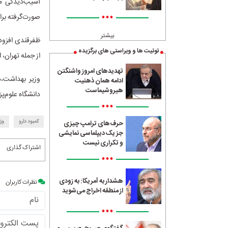
آسیب‌دیدگی مر
•••
صورت‌گرفته برا
بیشتر
ظفرقندی افزود:
توئیت ها و ویراستی های برگزیده
از جمله تهران،
تهدیدهای امروز واشنگتن
وزیر بهداشت،د
ادامه همان ذهنیت
هیروشیماست
دانشگاه علوم‌پ
•••
کمبود دارو
وز
حرف‌های ترامپ چیزی
جز یک دیپلماسی نمایشی
و تکراری نیست
اشتراک گذاری
•••
هشدار به آمریکا: به زودی
نظرات کاربران
از منطقه اخراج می‌شوید
•••