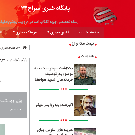
پایگاه خبری سراج۲۴
رسانه تخصصی جبهه انقلاب اسلامی؛ روایت روشن حقیق
صفحه نخست
فضای مجازی
فرهنگ مجازی
اق
قیمت سکه و ارز
جامعه‌مجازی
یادداشت
۱۴۰۵/۰۱/۱۹ - ۰۳:۳۰
یادداشت سردار سید مجید
موسوی در توصیف
ظ
فرماندهان شهید هوافضا
•••
وزیر بهداشت،
اکبر عبدی به روایتی دیگر
نیستیم.
•••
هزینه‌های سازش، بهای