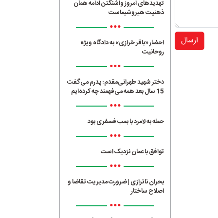
تهدیدهای امروز واشنگتن ادامه همان
ذهنیت هیروشیماست
•••
ارسال
احضار «باقر خرازی» به دادگاه ویژه
روحانیت
•••
دختر شهید طهرانی‌مقدم: پدرم می‌گفت
15 سال بعد همه می‌فهمند چه کرده‌ایم
•••
حمله به لامرد با بمب فسفری بود
•••
توافق با عمان نزدیک است
•••
بحران ناترازی | ضرورت مدیریت تقاضا و
اصلاح ساختار
•••