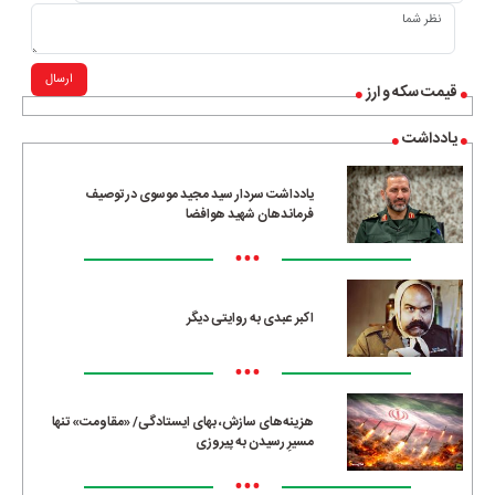
ارسال
قیمت سکه و ارز
یادداشت
یادداشت سردار سید مجید موسوی در توصیف
فرماندهان شهید هوافضا
•••
اکبر عبدی به روایتی دیگر
•••
هزینه‌های سازش، بهای ایستادگی/ «مقاومت» تنها
مسیرِ رسیدن به پیروزی
•••