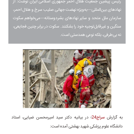
رئیس پیشین جمعیت هلال احمر جمهوری اسلامی ایران نوشت: از
نهادهای بین‌المللی—به‌ویژه نهضت جهانی صلیب سرخ و هلال احمر،
سازمان ملل متحد و سایر نهادهای بشردوستانه—می‌خواهم سکوت
سنگین و غیرقابل‌توجیه خود را بشکنند. سکوت در برابر چنین فجایعی،
نه بی‌طرفی، بلکه نوعی همدستی است.
به گزارش
سراج24
؛ در بیانیه دکتر سید امیرمحسن ضیایی، استاد
دانشگاه علوم پزشکی شهید بهشتی آمده است: