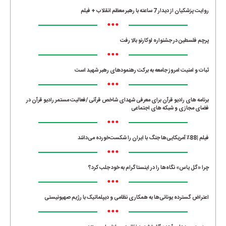
روایت پزشکیان از دیدار 7 ساعته با رهبر معظم انقلاب + فیلم
•••
پرچم فلسطین در جشنواره لوکارنو بالا رفت
•••
ثبات و امنیت امروز جامعه به برکت رهنمودهای رهبر شهید است
•••
برنامه های رادیو قرآن برای معرفی شهدای شاخص قرآنی /فعالیت مستمر رادیو قرآن در
فضای مجازی و شبکه های اجتماعی
•••
فیلم |88٪ آمریکایی‌ها جنگ با ایران را شکست‌خورده می‌دانند
•••
چرا «گل یاس» نگاه‌ها را در اینستاگرام به خود جلب کرد؟
•••
اعتراض گسترده یونانی‌ها به همکاری نظامی و دیپلماتیک با رژیم صهیونیستی
•••