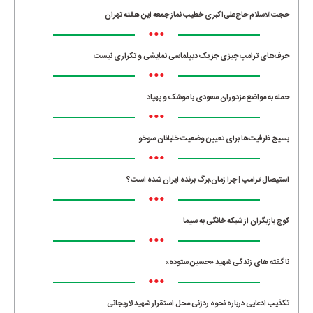
حجت‌الاسلام حاج‌علی‌اکبری خطیب نماز جمعه این هفته تهران
•••
حرف‌های ترامپ چیزی جز یک دیپلماسی نمایشی و تکراری نیست
•••
حمله به مواضع مزدوران سعودی با موشک و پهپاد
•••
بسیج ظرفیت‌ها برای تعیین وضعیت خلبانان سوخو
•••
استیصال ترامپ | چرا زمان،برگ برنده ایران شده است؟
•••
کوچ بازیگران از شبکه خانگی به سیما
•••
ناگفته های زندگی شهید «حسین ستوده»
•••
تکذیب ادعایی درباره نحوه ردزنی محل استقرار شهید لاریجانی