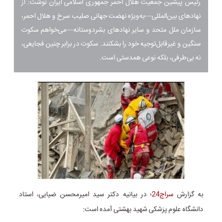
رئیس پیشین جمعیت هلال احمر جمهوری اسلامی ایران نوشت: از
نهادهای بین‌المللی—به‌ویژه نهضت جهانی صلیب سرخ و هلال احمر،
سازمان ملل متحد و سایر نهادهای بشردوستانه—می‌خواهم سکوت
سنگین و غیرقابل‌توجیه خود را بشکنند. سکوت در برابر چنین فجایعی،
نه بی‌طرفی، بلکه نوعی همدستی است.
به گزارش
سراج24
؛ در بیانیه دکتر سید امیرمحسن ضیایی، استاد
دانشگاه علوم پزشکی شهید بهشتی آمده است: