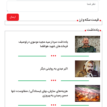
ارسال
قیمت سکه و ارز
یادداشت
یادداشت سردار سید مجید موسوی در توصیف
فرماندهان شهید هوافضا
•••
اکبر عبدی به روایتی دیگر
•••
هزینه‌های سازش، بهای ایستادگی/ «مقاومت» تنها
مسیرِ رسیدن به پیروزی
•••