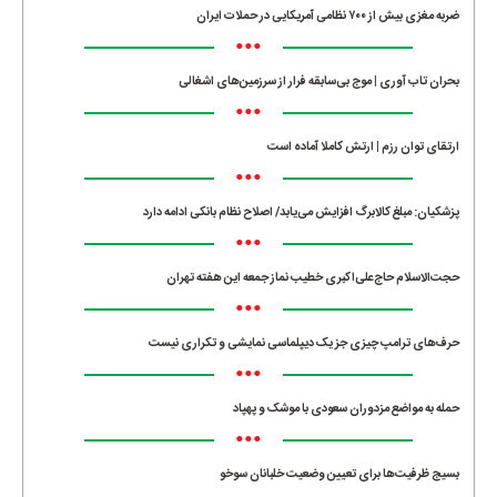
ضربه مغزی بیش از ۷۰۰ نظامی آمریکایی در حملات ایران
•••
بحران تاب آوری | موج بی‌سابقه فرار از سرزمین‌های اشغالی
•••
ارتقای توان رزم | ارتش کاملا آماده است
•••
پزشکیان: مبلغ کالابرگ افزایش می‌یابد/ اصلاح نظام بانکی ادامه دارد
•••
حجت‌الاسلام حاج‌علی‌اکبری خطیب نماز جمعه این هفته تهران
•••
حرف‌های ترامپ چیزی جز یک دیپلماسی نمایشی و تکراری نیست
•••
حمله به مواضع مزدوران سعودی با موشک و پهپاد
•••
بسیج ظرفیت‌ها برای تعیین وضعیت خلبانان سوخو