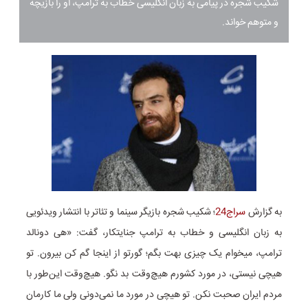
شکیب شجره در پیامی به زبان انگلیسی خطاب به ترامپ، او را بازیچه
و متوهم خواند.
به گزارش
سراج24
؛ شکیب شجره بازیگر سینما و تئاتر با انتشار ویدئویی
به زبان انگلیسی و خطاب به ترامپ جنایتکار، گفت: «هی دونالد
ترامپ، میخوام یک چیزی بهت بگم؛ گورتو از اینجا گم کن بیرون. تو
هیچی نیستی، در مورد کشورم هیچ‌وقت بد نگو. هیچ‌وقت این‌طور با
مردم ایران صحبت نکن. تو هیچی در مورد ما نمی‌دونی ولی ما کارمان