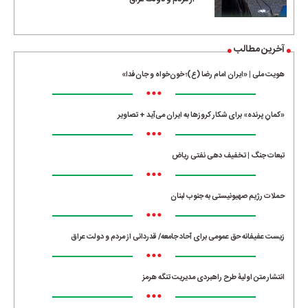
آخرین مطالب
هویت ملی | «ایران امام رضا (ع)؛ خون‌خواه و جان‌فدا»
•••
«کمانِ پرنده» برای شکار کروزها به ایران می‌آید + تصاویر
•••
تبعات جنگ | تخفیف دهی نفتی ریاض
•••
حملات رژیم صهیونیستی به جنوب لبنان
•••
زیست عفیفانه حق عمومی برای آحاد جامعه/ قدردانی از مردم و دولت عراق
•••
انتشار متن اولیۀ طرح راهبردی مدیریت تنگه هرمز
•••