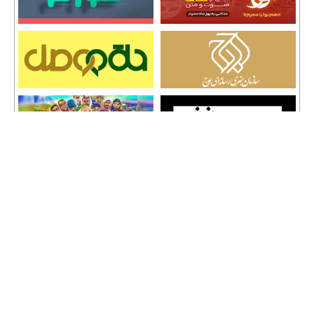
تمامی حقوق نشر مطالب و حق کپی رایت برای وب سایت سراج 24 محفوظ است و هرگونه