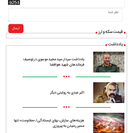
ارسال
قیمت سکه و ارز
یادداشت
یادداشت سردار سید مجید موسوی در توصیف
فرماندهان شهید هوافضا
•••
اکبر عبدی به روایتی دیگر
•••
هزینه‌های سازش، بهای ایستادگی/ «مقاومت» تنها
مسیرِ رسیدن به پیروزی