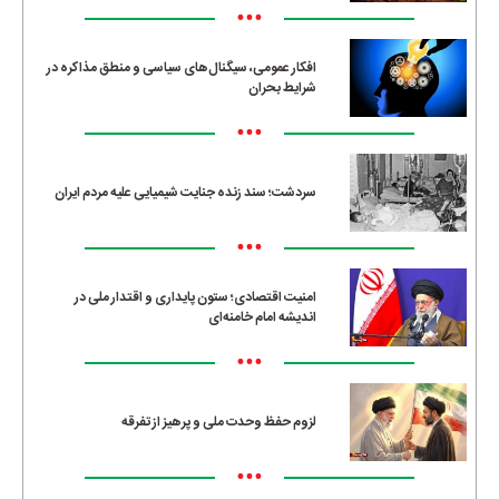
•••
افکار عمومی، سیگنال‌های سیاسی و منطق مذاکره در
شرایط بحران
•••
سردشت؛ سند زنده جنایت شیمیایی علیه مردم ایران
•••
امنیت اقتصادی؛ ستون پایداری و اقتدار ملی در
اندیشه امام خامنه‌ای
•••
لزوم حفظ وحدت ملی و پرهیز از تفرقه
•••