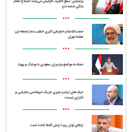
پزشکیان: مبلغ کالابرگ افزایش می‌یابد/ اصلاح نظام
بانکی ادامه دارد
•••
حجت‌الاسلام حاج‌علی‌اکبری خطیب نماز جمعه این
هفته تهران
•••
حمله به مواضع مزدوران سعودی با موشک و پهپاد
•••
حرف‌های ترامپ چیزی جز یک دیپلماسی نمایشی و
تکراری نیست
•••
ارتقای توان رزم | ارتش کاملا آماده است