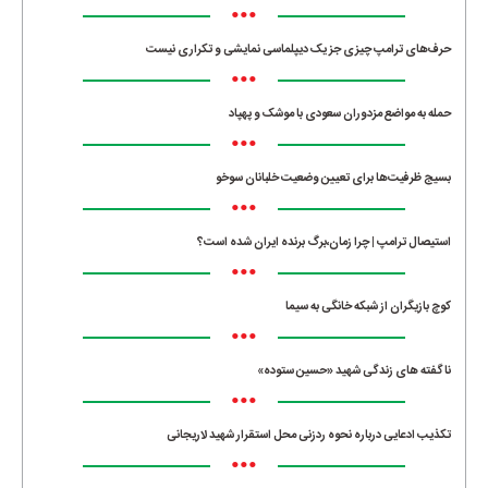
•••
حرف‌های ترامپ چیزی جز یک دیپلماسی نمایشی و تکراری نیست
•••
حمله به مواضع مزدوران سعودی با موشک و پهپاد
•••
بسیج ظرفیت‌ها برای تعیین وضعیت خلبانان سوخو
•••
استیصال ترامپ | چرا زمان،برگ برنده ایران شده است؟
•••
کوچ بازیگران از شبکه خانگی به سیما
•••
ناگفته های زندگی شهید «حسین ستوده»
•••
تکذیب ادعایی درباره نحوه ردزنی محل استقرار شهید لاریجانی
•••