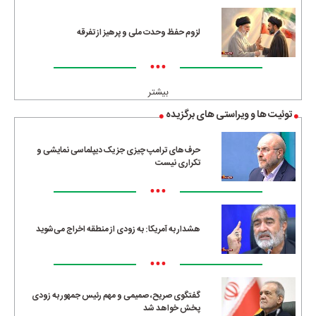
لزوم حفظ وحدت ملی و پرهیز از تفرقه
•••
بیشتر
توئیت ها و ویراستی های برگزیده
حرف‌های ترامپ چیزی جز یک دیپلماسی نمایشی و
تکراری نیست
•••
هشدار به آمریکا: به زودی از منطقه اخراج می‌شوید
•••
گفتگوی صریح، صمیمی و مهم رئیس جمهور به زودی
پخش خواهد شد