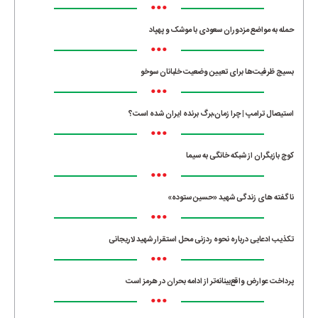
•••
حمله به مواضع مزدوران سعودی با موشک و پهپاد
•••
بسیج ظرفیت‌ها برای تعیین وضعیت خلبانان سوخو
•••
استیصال ترامپ | چرا زمان،برگ برنده ایران شده است؟
•••
کوچ بازیگران از شبکه خانگی به سیما
•••
ناگفته های زندگی شهید «حسین ستوده»
•••
تکذیب ادعایی درباره نحوه ردزنی محل استقرار شهید لاریجانی
•••
پرداخت عوارض واقع‌بینانه‌تر از ادامه بحران در هرمز است
•••