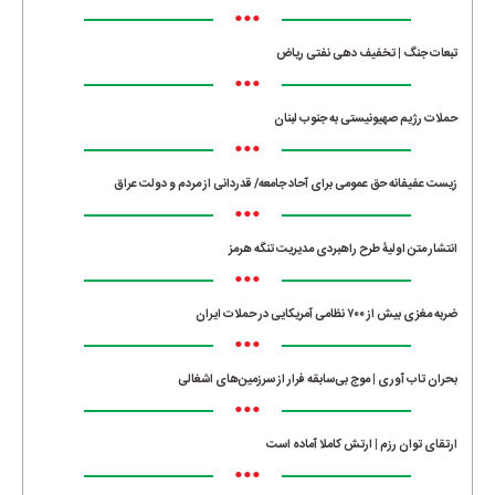
•••
تبعات جنگ | تخفیف دهی نفتی ریاض
•••
حملات رژیم صهیونیستی به جنوب لبنان
•••
زیست عفیفانه حق عمومی برای آحاد جامعه/ قدردانی از مردم و دولت عراق
•••
انتشار متن اولیۀ طرح راهبردی مدیریت تنگه هرمز
•••
ضربه مغزی بیش از ۷۰۰ نظامی آمریکایی در حملات ایران
•••
بحران تاب آوری | موج بی‌سابقه فرار از سرزمین‌های اشغالی
•••
ارتقای توان رزم | ارتش کاملا آماده است
•••