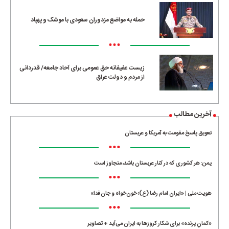
حمله به مواضع مزدوران سعودی با موشک و پهپاد
•••
زیست عفیفانه حق عمومی برای آحاد جامعه/ قدردانی
از مردم و دولت عراق
آخرین مطالب
تعویق پاسخ مقومت به آمریکا و عربستان
•••
یمن: هر کشوری که در کنار عربستان باشد، متجاوز است
•••
هویت ملی | «ایران امام رضا (ع)؛ خون‌خواه و جان‌فدا»
•••
«کمانِ پرنده» برای شکار کروزها به ایران می‌آید + تصاویر