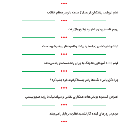
•••
فیلم | روایت پزشکیان از دیدار 7 ساعته با رهبر معظم انقلاب
•••
پرچم فلسطین در جشنواره لوکارنو بالا رفت
•••
ثبات و امنیت امروز جامعه به برکت رهنمودهای رهبر شهید است
•••
فیلم |88٪ آمریکایی‌ها جنگ با ایران را شکست‌خورده می‌دانند
•••
چرا «گل یاس» نگاه‌ها را در اینستاگرام به خود جلب کرد؟
•••
اعتراض گسترده یونانی‌ها به همکاری نظامی و دیپلماتیک با رژیم صهیونیستی
•••
مردم در روزهای آینده آثار تشدید نظارت بر بازار را می‌بینند
•••