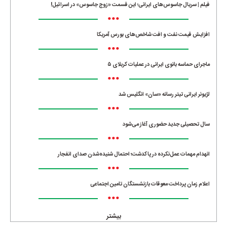
فیلم | سریال جاسوس‌های ایرانی؛ این قسمت «زوج جاسوس» در اسرائیل!
•••
افزایش قیمت نفت و افت شاخص‌های بورس آمریکا
•••
ماجرای حماسه‌ بانوی ایرانی در عملیات کربلای ۵
•••
لژیونر ایرانی تیتر رسانه «سان» انگلیس شد
•••
سال تحصیلی جدید حضوری آغاز می‌شود
•••
انهدام مهمات عمل‌نکرده در پاکدشت؛ احتمال شنیده‌شدن صدای انفجار
•••
اعلام زمان پرداخت معوقات بازنشستگان تامین اجتماعی
•••
بیشتر