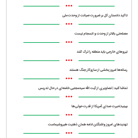
•••
تاکید دادستان کل بر ضرورت صیانت از وحدت ملی
•••
مصلحتی بالاتر از وحدت و انسجام نیست
•••
نیروهای خارجی باید منطقه را ترک کنند
•••
رسانه‌ها امروز بخشی از سازوکار جنگ هستند
•••
تماشا کنید | تصاویری از آیت الله سیدمجتبی خامنه‌ای در حال تدریس
•••
ببینید|حیرت صدای آمریکا از قدرت حوثی‌ها
•••
تهدیدهای امروز واشنگتن ادامه همان ذهنیت هیروشیماست
•••