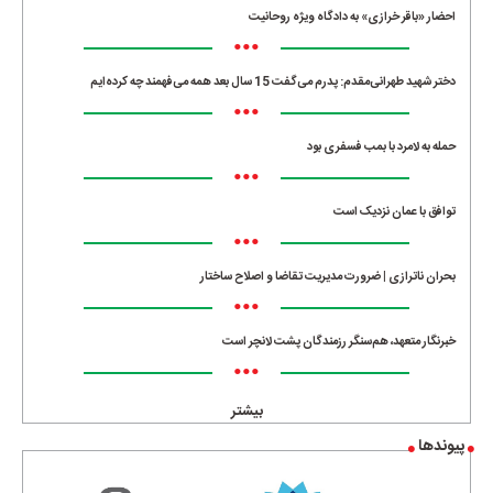
احضار «باقر خرازی» به دادگاه ویژه روحانیت
•••
دختر شهید طهرانی‌مقدم: پدرم می‌گفت 15 سال بعد همه می‌فهمند چه کرده‌ایم
•••
حمله به لامرد با بمب فسفری بود
•••
توافق با عمان نزدیک است
•••
بحران ناترازی | ضرورت مدیریت تقاضا و اصلاح ساختار
•••
خبرنگار متعهد، هم‌سنگر رزمندگان پشت لانچر است
•••
بیشتر
پیوندها