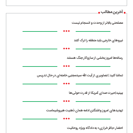
آخرین مطالب
مصلحتی بالاتر از وحدت و انسجام نیست
•••
نیروهای خارجی باید منطقه را ترک کنند
•••
رسانه‌ها امروز بخشی از سازوکار جنگ هستند
•••
تماشا کنید | تصاویری از آیت الله سیدمجتبی خامنه‌ای در حال تدریس
•••
ببینید|حیرت صدای آمریکا از قدرت حوثی‌ها
•••
تهدیدهای امروز واشنگتن ادامه همان ذهنیت هیروشیماست
•••
احضار «باقر خرازی» به دادگاه ویژه روحانیت