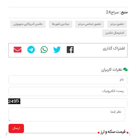
منبع:
سراج24
حضور مردم
حضور حماسی مردم
میادین شهرها
دشمن آمریکایی صهیونی
استیصال دشمن
اشتراک گذاری
نظرات کاربران
ارسال
قیمت سکه و ارز