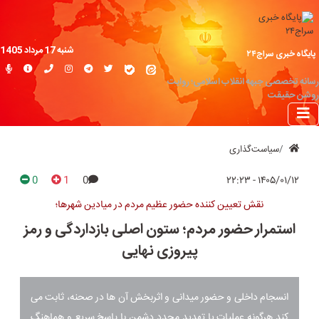
شنبه 17 مرداد 1405
پایگاه خبری سراج۲۴
رسانه تخصصی جبهه انقلاب اسلامی؛ روایت
روشن حقیقت
سیاست‌گذاری
0
1
0
۱۴۰۵/۰۱/۱۲ - ۲۲:۲۳
نقش تعیین کننده حضور عظیم مردم در میادین شهرها؛
استمرار حضور مردم؛ ستون اصلی بازداردگی و رمز
پیروزی نهایی
انسجام داخلی و حضور میدانی و اثربخش آن ها در صحنه، ثابت می
کند هرگونه عملیات یا تهدید مجدد دشمن با پاسخ سریع و هماهنگ