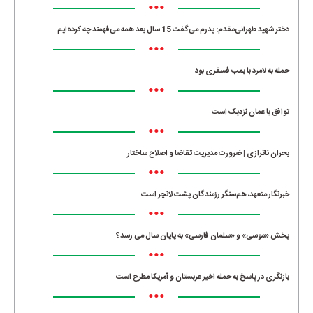
•••
دختر شهید طهرانی‌مقدم: پدرم می‌گفت 15 سال بعد همه می‌فهمند چه کرده‌ایم
•••
حمله به لامرد با بمب فسفری بود
•••
توافق با عمان نزدیک است
•••
بحران ناترازی | ضرورت مدیریت تقاضا و اصلاح ساختار
•••
خبرنگار متعهد، هم‌سنگر رزمندگان پشت لانچر است
•••
پخش «موسی» و «سلمان فارسی» به پایان سال می رسد؟
•••
بازنگری در پاسخ به حمله اخیر عربستان و آمریکا مطرح است
•••