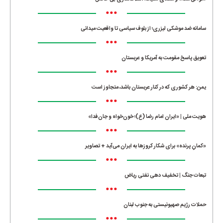
•••
سامانه ضد موشکی لیزری؛ از بلوف سیاسی تا واقعیت میدانی
•••
تعویق پاسخ مقومت به آمریکا و عربستان
•••
یمن: هر کشوری که در کنار عربستان باشد، متجاوز است
•••
هویت ملی | «ایران امام رضا (ع)؛ خون‌خواه و جان‌فدا»
•••
«کمانِ پرنده» برای شکار کروزها به ایران می‌آید + تصاویر
•••
تبعات جنگ | تخفیف دهی نفتی ریاض
•••
حملات رژیم صهیونیستی به جنوب لبنان
•••