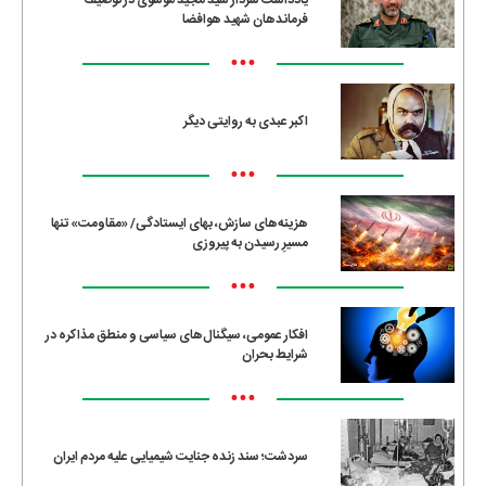
یادداشت سردار سید مجید موسوی در توصیف
فرماندهان شهید هوافضا
•••
اکبر عبدی به روایتی دیگر
•••
هزینه‌های سازش، بهای ایستادگی/ «مقاومت» تنها
مسیرِ رسیدن به پیروزی
•••
افکار عمومی، سیگنال‌های سیاسی و منطق مذاکره در
شرایط بحران
•••
سردشت؛ سند زنده جنایت شیمیایی علیه مردم ایران