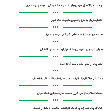
زیست عفیفانه حق عمومی برای آحاد جامعه/ قدردانی از مردم و دولت عراق
•••
انتشار متن اولیۀ طرح راهبردی مدیریت تنگه هرمز
•••
ضربه مغزی بیش از ۷۰۰ نظامی آمریکایی در حملات ایران
•••
بحران تاب آوری | موج بی‌سابقه فرار از سرزمین‌های اشغالی
•••
ارتقای توان رزم | ارتش کاملا آماده است
•••
پزشکیان: مبلغ کالابرگ افزایش می‌یابد/ اصلاح نظام بانکی ادامه دارد
•••
حجت‌الاسلام حاج‌علی‌اکبری خطیب نماز جمعه این هفته تهران
•••
حرف‌های ترامپ چیزی جز یک دیپلماسی نمایشی و تکراری نیست