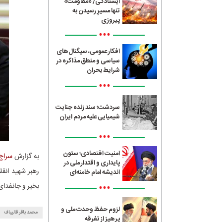
ایستادگی/ «مقاومت»
تنها مسیرِ رسیدن به
پیروزی
•••
افکار عمومی، سیگنال‌های
سیاسی و منطق مذاکره در
شرایط بحران
•••
سردشت؛ سند زنده جنایت
شیمیایی علیه مردم ایران
•••
امنیت اقتصادی؛ ستون
به گزارش
سراج24
پایداری و اقتدار ملی در
رهبر شهید انقل
اندیشه امام خامنه‌ای
•••
بخیر و جانفدای 
لزوم حفظ وحدت ملی و
محمد باقر قالیباف
پرهیز از تفرقه