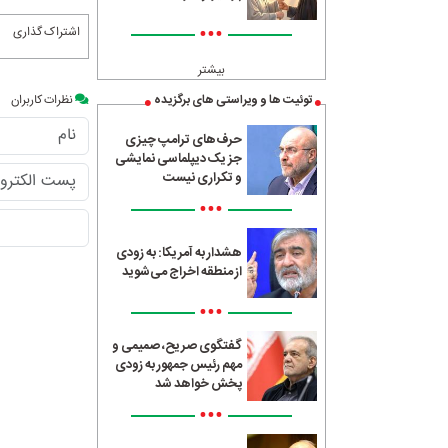
•••
اشتراک گذاری
بیشتر
نظرات کاربران
توئیت ها و ویراستی های برگزیده
حرف‌های ترامپ چیزی
جز یک دیپلماسی نمایشی
و تکراری نیست
•••
هشدار به آمریکا: به زودی
از منطقه اخراج می‌شوید
•••
گفتگوی صریح، صمیمی و
مهم رئیس جمهور به زودی
پخش خواهد شد
•••