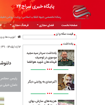
پایگاه خبری سراج۲۴
رسانه تخصصی جبهه انقلاب اسلامی؛ روایت روشن حقیق
صفحه نخست
فضای مجازی
فرهنگ مجازی
اق
قیمت سکه و ارز
توییت‌ها و و
یادداشت
۱۴۰۵/۰۱/۱۲ - ۱۴:۴۹
یادداشت سردار سید مجید
موسوی در توصیف
دلنوشت
فرماندهان شهید هوافضا
•••
رئیس مجلس شو
اکبر عبدی به روایتی دیگر
دلمان خیلی بر
•••
هزینه‌های سازش، بهای