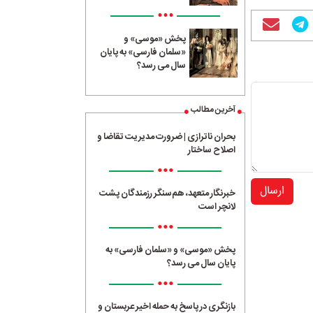
•••
پخش «موسی» و
«سلمان فارسی» به پایان
سال می رسد؟
آخرین مطالب
بحران ناترازی | ضرورت مدیریت تقاضا و
اصلاح ساختار
•••
ارسال
خبرنگار متعهد، هم‌سنگر رزمندگان پشت
لانچر است
•••
پخش «موسی» و «سلمان فارسی» به
پایان سال می رسد؟
•••
بازنگری در پاسخ به حمله اخیر عربستان و