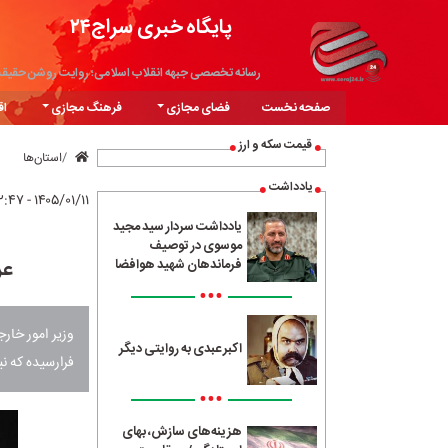
پایگاه خبری سراج۲۴
رسانه تخصصی جبهه انقلاب اسلامی؛ روایت روشن حقیق
صفحه نخست
فضای مجازی
فرهنگ مجازی
اق
قیمت سکه و ارز
استان‌ها
یادداشت
۱۴۰۵/۰۱/۱۱ - ۰۲:۴۷
یادداشت سردار سید مجید
موسوی در توصیف
عر
فرماندهان شهید هوافضا
•••
وزیر امور خارج
اکبر عبدی به روایتی دیگر
فرارسیده که ن
•••
هزینه‌های سازش، بهای