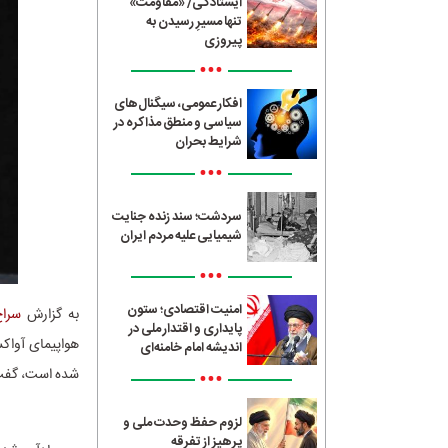
ایستادگی/ «مقاومت»
تنها مسیرِ رسیدن به
پیروزی
•••
افکار عمومی، سیگنال‌های
سیاسی و منطق مذاکره در
شرایط بحران
•••
سردشت؛ سند زنده جنایت
شیمیایی علیه مردم ایران
•••
امنیت اقتصادی؛ ستون
به گزارش
سراج4
پایداری و اقتدار ملی در
هواپیمای آواکس
اندیشه امام خامنه‌ای
•••
شده است، گفت: 
لزوم حفظ وحدت ملی و
پرهیز از تفرقه