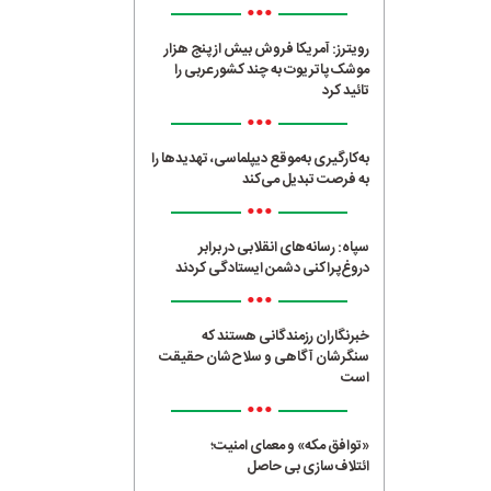
•••
رویترز: آمریکا فروش بیش از پنج هزار
موشک پاتریوت به چند کشور عربی را
تائید کرد
•••
به‌کارگیری به‌موقع دیپلماسی، تهدیدها را
به فرصت تبدیل می‌کند
•••
سپاه: رسانه‌های انقلابی در برابر
دروغ‌پراکنی دشمن ایستادگی کردند
•••
خبرنگاران رزمندگانی هستند که
سنگرشان آگاهی و سلاح‌شان حقیقت
است
•••
«توافق مکه» و معمای امنیت؛
ائتلاف‌سازی بی حاصل