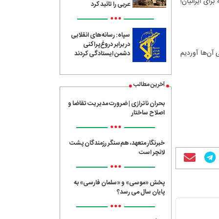
ای ایرانیان؛
عربی را تائید کرد
•••
سپاه: رسانه‌های انقلابی
در برابر دروغ‌پراکنی
آن‌ها آوردیم
دشمن ایستادگی کردند
آخرین مطالب
بحران ناترازی | ضرورت مدیریت تقاضا و
اصلاح ساختار
•••
خبرنگار متعهد، هم‌سنگر رزمندگان پشت
لانچر است
•••
پخش «موسی» و «سلمان فارسی» به
پایان سال می رسد؟
•••