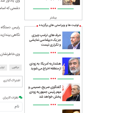
وی یادآور شد:
•••
دشمنی که اساسا
بیشتر
توئیت ها و ویراستی های برگزیده
رئیس دستگاه د
نگاهی بیندازید.
حرف‌های ترامپ چیزی
جز یک دیپلماسی نمایشی
و تکراری نیست
•••
وی خاطرنشان کر
هشدار به آمریکا: به زودی
عراقچی
توئی
از منطقه اخراج می‌شوید
•••
اشتراک گذاری
گفتگوی صریح، صمیمی و
مهم رئیس جمهور به زودی
پخش خواهد شد
نظرات کاربران
•••