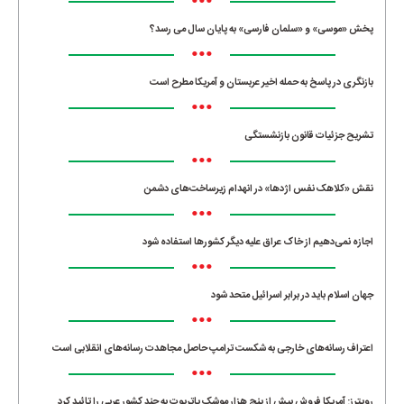
•••
پخش «موسی» و «سلمان فارسی» به پایان سال می رسد؟
•••
بازنگری در پاسخ به حمله اخیر عربستان و آمریکا مطرح است
•••
تشریح جزئیات قانون بازنشستگی
•••
نقش «کلاهک نفس اژدها» در انهدام زیرساخت‌های دشمن
•••
اجازه نمی‌دهیم از خاک عراق علیه دیگر کشورها استفاده شود
•••
جهان اسلام باید در برابر اسرائیل متحد شود
•••
اعتراف رسانه‌های خارجی به شکست ترامپ حاصل مجاهدت رسانه‌های انقلابی است
•••
رویترز: آمریکا فروش بیش از پنج هزار موشک پاتریوت به چند کشور عربی را تائید کرد