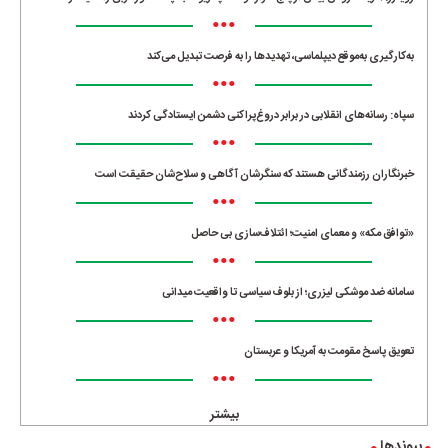
•••
به‌کارگیری به‌موقع دیپلماسی، تهدیدها را به فرصت تبدیل می‌کند
•••
سپاه: رسانه‌های انقلابی در برابر دروغ‌پراکنی دشمن ایستادگی کردند
•••
خبرنگاران رزمندگانی هستند که سنگرشان آگاهی و سلاح‌شان حقیقت است
•••
«توافق مکه» و معمای امنیت؛ ائتلاف‌سازی بی حاصل
•••
سامانه ضد موشکی لیزری؛ از بلوف سیاسی تا واقعیت میدانی
•••
تعویق پاسخ مقومت به آمریکا و عربستان
•••
بیشتر
پیوندها