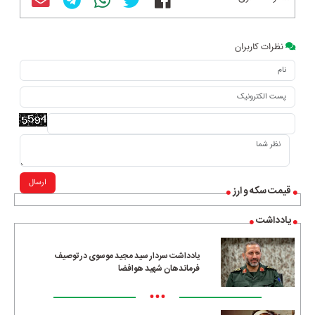
نظرات کاربران
ارسال
قیمت سکه و ارز
یادداشت
یادداشت سردار سید مجید موسوی در توصیف
فرماندهان شهید هوافضا
•••