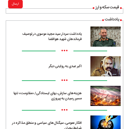
ارسال
قیمت سکه و ارز
یادداشت
یادداشت سردار سید مجید موسوی در توصیف
فرماندهان شهید هوافضا
•••
اکبر عبدی به روایتی دیگر
•••
هزینه‌های سازش، بهای ایستادگی/ «مقاومت» تنها
مسیرِ رسیدن به پیروزی
•••
افکار عمومی، سیگنال‌های سیاسی و منطق مذاکره در
شرایط بحران