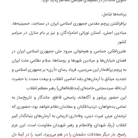
الگویی ماندگار در نظم‌های سیاسی معاصر پدید آورد.
برنامه‌ها شامل:
برافراشتن پرچم مقدس جمهوری اسلامی ایران در مساجد، حسینیه‌ها،
میادین اصلی، آستان نورانی امامزادگان و نیز بر بام منازل در سراسر
کشور
طنین‌افکنی حماسی و هم‌خوانی سرود ملی جمهوری اسلامی ایران در
فضای خیابان‌ها و میادین شهرها و روستاها، سلام نظامیِ ملت ایران
به پرچم پرافتخار این سرزمین، فریاد رسای «آری» بر جمهوری اسلامی و
تجدید میثاق با آرمان‌های بلند امامین انقلاب و بیعت مجدد با حضرت
آیت‌الله سیدمجتبی خامنه‌ای (مدظله‌العالی) رهبر معظم انقلاب
این حضور پرشور و آگاهانه، پاسخی قاطع، ماندگار و تاریخ‌ساز به
تمامی بدخواهان، تردیدافکنان و معاندان نظام خواهد بود؛ حضوری که
ترجمانِ عینی غیرت دینی، وفاداری تاریخی به آرمان‌های بنیانگذار کبیر
انقلاب (ره)، شهدای والامقام و رهبر شهیدان مقاومت است. این عزم
راسخ، بار دیگر معادلات دشمنان را در هم می‌ریزد، امید را در آینهٔ دل