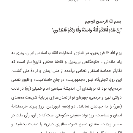
بسم الله الرحمن الرحیم
"إِنَّ هَٰذِهِ أُمَّتُکُمْ أُمَّةً وَاحِدَةً وَأَنَا رَبُّکُمْ فَاعْبُدُونِ"
یوم الله ۱۲ فروردین، در تابلوی افتخارات انقلاب اسلامی ایران، روزی به
یاد ماندنی ، طلوعگاهی بی‌بدیل و نقطهٔ عطفی تاریخ‌ساز است که
نگارگر حماسهٔ استقرار نظامی برآمده از متن ایمان و ارادهٔ ملی گشت.
این روز، تجلی‌گاه تبلور «جمهوریت» در جانِ «اسلامیت» و ظهور نظمی
مردم‌پایه بود که بر بلندای آن، اندیشهٔ سیاسی امام خمینی (ره) در قالب
دولتی الهی و مردمی، چهره‌ای نو از تمدن‌سازی بر پایهٔ شریعت محمدی
(ص) را به جهانیان نمایاند. دوازدهم فروردین، روز پیوند خردمندانهٔ
ایمان و سیاست، روز تولد حقیقی حکومتی است که در آن، رأی ملت در
مسیر ولایت، معنای عمیق «مردمسالاری دینی» را عینیت بخشید و