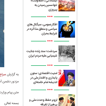
ایستادگی/ «مقاومت»
تنها مسیرِ رسیدن به
پیروزی
•••
افکار عمومی، سیگنال‌های
سیاسی و منطق مذاکره در
شرایط بحران
•••
سردشت؛ سند زنده جنایت
شیمیایی علیه مردم ایران
•••
امنیت اقتصادی؛ ستون
به گزارش
سراج24
پایداری و اقتدار ملی در
مزدور دشمن آمریکا
اندیشه امام خامنه‌ای
•••
متن پیام وزار
لزوم حفظ وحدت ملی و
بسمه تعالی
پرهیز از تفرقه