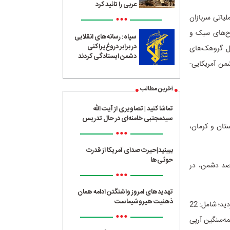
عربی را تائید کرد
•••
لیاتی سربازان
راحمد و کرمان 2 محموله انواع سلاح‌های سبک و
سپاه: رسانه‌های انقلابی
در برابر دروغ‌پراکنی
هیونی و عوامل گروهک‌های
دشمن ایستادگی کردند
من آمریکایی-
آخرین مطالب
تماشا کنید | تصاویری از آیت الله
سیدمجتبی خامنه‌ای در حال تدریس
ستان و کرمان،
•••
ببینید|حیرت صدای آمریکا از قدرت
حوثی‌ها
ان مترصد دشمن، در
•••
تهدیدهای امروز واشنگتن ادامه همان
ذهنیت هیروشیماست
محموله نخست که توسط سربازان گمنام امام زمان(عج) در اداره‌کل اطلاعات استان کردستان کشف گردید؛ شامل: 22
•••
ک قبضه سلاح نیمه‌سنگین آرپی