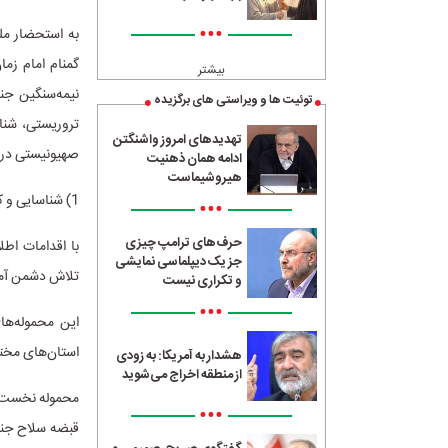
•••
به استحضار ملت
بیشتر
توئیت ها و ویراستی های برگزیده
تروریستی، شنا
تهدیدهای امروز واشنگتن
صهیونیستی در 
ادامه همان ذهنیت
هیروشیماست
1) شناسایی و کشف دو محموله‌ی بزرگ سلاح جنگی در استان‌های کردستان و کرمان؛
•••
حرف‌های ترامپ چیزی
با اقدامات اطل
جز یک دیپلماسی نمایشی
تلاش دشمن آمری
و تکراری نیست
•••
استان‌های مختل
هشدار به آمریکا: به زودی
از منطقه اخراج می‌شوید
•••