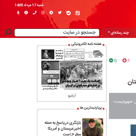
شنبه 17 مرداد 1405
چند رسانه‌ای
هفته نامه الکترونیکی
0
1
آرشیو
توقیف و 30 تروریست و جاسوس صهیونیست
پربازدیدترین ها
بازنگری در پاسخ به حمله
اخیر عربستان و آمریکا
مطرح است