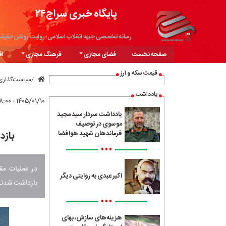
پایگاه خبری سراج۲۴
رسانه تخصصی جبهه انقلاب اسلامی؛ روایت روشن حقیق
صفحه نخست
فضای مجازی
فرهنگ مجازی
اق
قیمت سکه و ارز
سیاست‌گذاری
یادداشت
۱۴۰۵/۰۱/۱۰ - ۰۸:۰۰
یادداشت سردار سید مجید
موسوی در توصیف
بازداشت 30 مزدور دشمن 
فرماندهان شهید هوافضا
•••
اکبر عبدی به روایتی دیگر
بازداشت شدند
•••
هزینه‌های سازش، بهای