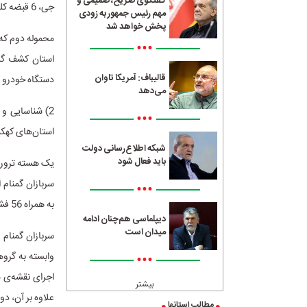
گفتگوی صریح، صمیمی و
جی، 6 قبضه کلت کمری و 66 تیغه خشاب به همراه مهمات مربوطه می‌باشد.
مهم رئیس جمهور به زودی
پخش خواهد شد
محموله دوم که 
•••
قالیباف: آمریکا تاوان
دستگاه خودرو 
می‌دهد
•••
استان‌های کهکیلویه
شبکه اطلاع‌رسانی دولت
باید فعال شود
یک هسته تروریس
•••
به همراه 56 فشنگ متعلقه و یک دستگاه ماهواره استارلینک کشف گردید.
دیپلماسی هم‌چنان ادامه
میدان است
•••
اجرای نقشه‌ی ش
بیشتر
علاوه بر آن، د
مطالب استانها