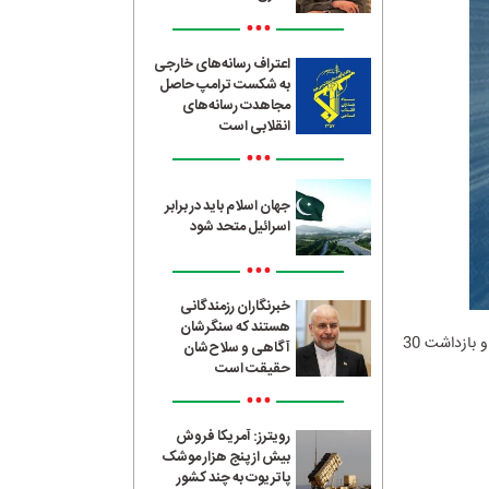
•••
اعتراف رسانه‌های خارجی
به شکست ترامپ حاصل
مجاهدت رسانه‌های
انقلابی است
•••
جهان اسلام باید در برابر
اسرائیل متحد شود
•••
خبرنگاران رزمندگانی
هستند که سنگرشان
؛وزارت اطلاعات از کشف محموله‌های بزرگ سلاح‌های جنگی سبک و نیمه‌سنگین و بازداشت 30
آگاهی و سلاح‌شان
حقیقت است
•••
رویترز: آمریکا فروش
بیش از پنج هزار موشک
پاتریوت به چند کشور