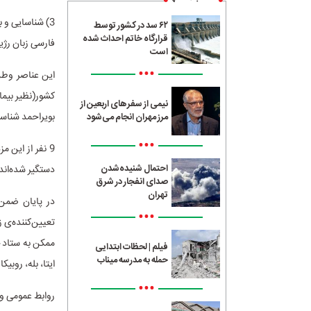
۶۲ سد در کشور توسط
قرارگاه خاتم احداث شده
فارسی زبان رژی
است
•••
این عناصر وطن
کشور(نظیر بیما
نیمی از سفرهای اربعین از
بویراحمد شناس
مرز مهران انجام می‌شود
•••
احتمال شنیده‌شدن
دستگیر شده‌اند
صدای انفجار در شرق
تهران
در پایان ضمن 
•••
تعیین‌کننده‌ی ز
فیلم | لحظات ابتدایی
حمله به مدرسه میناب
ایتا، بله، روبیکا و سروش‌پلا
•••
روابط عمومی و