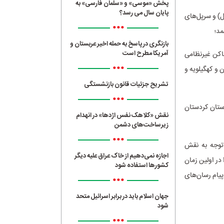
پخش «موسی» و «سلمان فارسی» به
پایان سال می رسد؟
نشنال) و سرپل‌های
•••
مد؛
بازنگری در پاسخ به حمله اخیر عربستان و
آمریکا مطرح است
اکن غیرنظامی
•••
 و کهگیلویه و
تشریح جزئیات قانون بازنشستگی
•••
 یک نفر در استان کردستان
نقش «کلاهک نفس اژدها» در انهدام
زیرساخت‌های دشمن
•••
 توجه به نقش
اجازه نمی‌دهیم از خاک عراق علیه دیگر
 در اولین زمان
کشورها استفاده شود
ت‌خانه در پیام رسان‌های
•••
جهان اسلام باید در برابر اسرائیل متحد
شود
•••