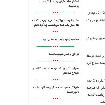
احضار «باقر خرازی» به دادگاه ویژه
روحانیت
•••
نگاتنگ فراجای
ود که به طرز ماهرانه‌ای در یک
دختر شهید طهرانی‌مقدم: پدرم می‌گفت
15 سال بعد همه می‌فهمند چه کرده‌ایم
•••
ایی-صهیونیستی در
حمله به لامرد با بمب فسفری بود
•••
توافق با عمان نزدیک است
راحمد‌‌، توسط
•••
م امام زمان(عج) در اداره‌کل اطلاعات استان، شناسایی و دستگیر شدند. از متهمین، 7 قبضه سلاح گرم
بحران ناترازی | ضرورت مدیریت تقاضا و
اصلاح ساختار
•••
سربازان گمنام امام زمان(عج) در اداره‌کل استان کهکیلویه و بویراحمد، همچنین اعضای دو هسته 7 نفره و 2 نفره
خبرنگار متعهد، هم‌سنگر رزمندگان پشت
هک تروریستی منفور که مترصد
لانچر است
ازداشت کردند.
•••
ند.