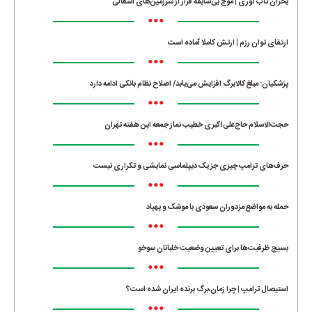
بحران تاب آوری | موج بی‌سابقه فرار از سرزمین‌های اشغالی
•••
ارتقای توان رزم | ارتش کاملا آماده است
•••
پزشکیان: مبلغ کالابرگ افزایش می‌یابد/ اصلاح نظام بانکی ادامه دارد
•••
حجت‌الاسلام حاج‌علی‌اکبری خطیب نماز جمعه این هفته تهران
•••
حرف‌های ترامپ چیزی جز یک دیپلماسی نمایشی و تکراری نیست
•••
حمله به مواضع مزدوران سعودی با موشک و پهپاد
•••
بسیج ظرفیت‌ها برای تعیین وضعیت خلبانان سوخو
•••
استیصال ترامپ | چرا زمان،برگ برنده ایران شده است؟
•••