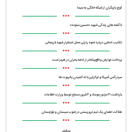
کوچ بازیگران از شبکه خانگی به سیما
•••
ناگفته های زندگی شهید «حسین ستوده»
•••
تکذیب ادعایی درباره نحوه ردزنی محل استقرار شهید لاریجانی
•••
پرداخت عوارض واقع‌بینانه‌تر از ادامه بحران در هرمز است
•••
سردرگمی آمریکا و اوکراین با ته کشیدن پاتریوت ها
•••
بازداشت ۲۱ مزدور موساد و ۴ شرور مسلح توسط وزارت اطلاعات
•••
هلاکت اعضای یک تیم تروریستی در جنوب سیستان و بلوچستان
•••
بیشتر