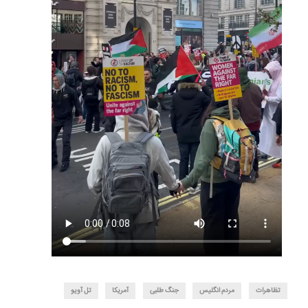
تظاهرات
مردم انگلیس
جنگ طلبی
آمریکا
تل آویو