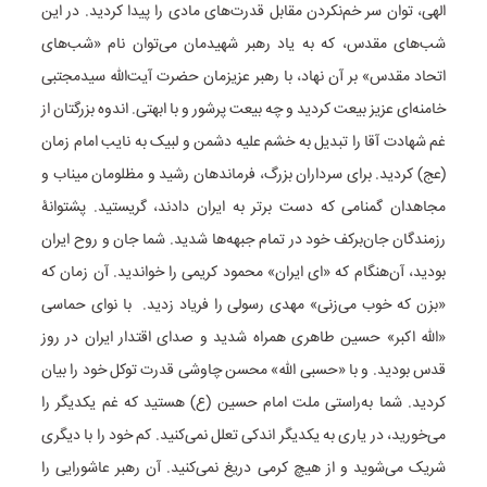
الهی، توان سر خم‌نکردن مقابل قدرت‌های مادی را پیدا کردید. در این
شب‌های مقدس، که به یاد رهبر شهیدمان می‌توان نام «شب‌های
اتحاد مقدس» بر آن نهاد، با رهبر عزیزمان حضرت آیت‌الله سیدمجتبی
خامنه‌ای عزیز بیعت کردید و چه بیعت پرشور و با ابهتی. اندوه بزرگتان از
غم شهادت آقا را تبدیل به خشم علیه دشمن و لبیک به نایب امام زمان
(عج) کردید. برای سرداران بزرگ، فرماندهان رشید و مظلومان میناب و
مجاهدان گمنامی که دست برتر به ایران دادند، گریستید. پشتوانۀ
رزمندگان جان‌برکف خود در تمام جبهه‌ها شدید. شما جان و روح ایران
بودید، آن‌هنگام که «ای ایران» محمود کریمی را خواندید. آن زمان که
«بزن که خوب می‌زنی» مهدی رسولی را فریاد زدید. با نوای حماسی
«الله اکبر» حسین طاهری همراه شدید و صدای اقتدار ایران در روز
قدس بودید. و با «حسبی الله» محسن چاوشی قدرت توکل خود را بیان
کردید. شما به‌راستی ملت امام حسین (ع) هستید که غم یکدیگر را
می‌خورید، در یاری به یکدیگر اندکی تعلل نمی‌کنید. کم خود را با دیگری
شریک می‌شوید و از هیچ کرمی دریغ نمی‌کنید. آن رهبر عاشورایی را