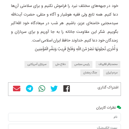
خود در جبهه‌های مختلف نبرد را فراموش نکنیم و برای سلامتی آن‌ها
دعا کنیم. همه تابع ولی فقیه هوشیار و آگاه و متقی، حضرت آیت‌الله
سیدمجتبی خامنه‌ای عزیز، باشیم. هر شب در میعادگاه خود الله‌اکبر
بگوییم. شکر این مقاومت جانانه را به جا آوریم و برای سربازان و
زمندگان خود دعا کنیم. خداوند حافظ ایران اسلامی است.
وَ أُخْرَی‏ تُحِبُّونَهَا نَصْرٌ مِّنَ اللَّهِ وَفَتْحٌ قَرِیبٌ وَبَشِّرِ الْمُؤْمِنِینَ‏
محمدباقر قالیباف
رئیس مجلس
دفاع ملی
سربازان آمریکایی
مردم ایران
جنگ رمضان
اشتراک گذاری
نظرات کاربران