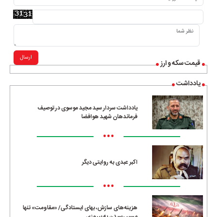
ارسال
قیمت سکه و ارز
یادداشت
یادداشت سردار سید مجید موسوی در توصیف
فرماندهان شهید هوافضا
•••
اکبر عبدی به روایتی دیگر
•••
هزینه‌های سازش، بهای ایستادگی/ «مقاومت» تنها
مسیرِ رسیدن به پیروزی