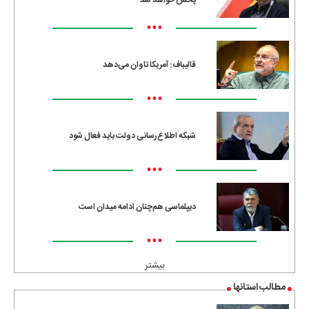
پخش خواهد شد
•••
قالیباف: آمریکا تاوان می‌دهد
•••
شبکه اطلاع‌رسانی دولت باید فعال شود
•••
دیپلماسی هم‌چنان ادامه میدان است
•••
بیشتر
مطالب استانها