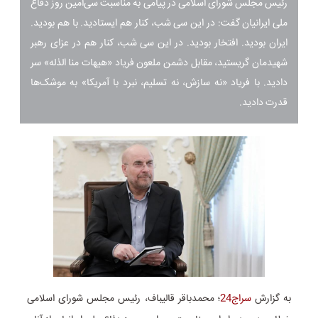
رئیس مجلس شورای اسلامی در پیامی به مناسبت سی‌امین روز دفاع
ملی ایرانیان گفت: در این سی شب، کنار هم ایستادید. با هم بودید.
ایران بودید. افتخار بودید. در این سی شب، کنار هم در عزای رهبر
شهیدمان گریستید، مقابل دشمن ملعون فریاد «هیهات منا الذله» سر
دادید. با فریاد «نه سازش، نه تسلیم، نبرد با آمریکا» به موشک‌ها
قدرت دادید.
به گزارش
سراج24
؛ محمدباقر قالیباف، رئیس مجلس شورای اسلامی