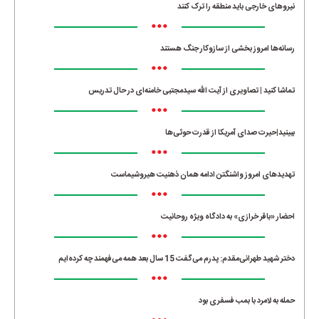
نیروهای خارجی باید منطقه را ترک کنند
•••
رسانه‌ها امروز بخشی از سازوکار جنگ هستند
•••
تماشا کنید | تصاویری از آیت الله سیدمجتبی خامنه‌ای در حال تدریس
•••
ببینید|حیرت صدای آمریکا از قدرت حوثی‌ها
•••
تهدیدهای امروز واشنگتن ادامه همان ذهنیت هیروشیماست
•••
احضار «باقر خرازی» به دادگاه ویژه روحانیت
•••
دختر شهید طهرانی‌مقدم: پدرم می‌گفت 15 سال بعد همه می‌فهمند چه کرده‌ایم
•••
حمله به لامرد با بمب فسفری بود