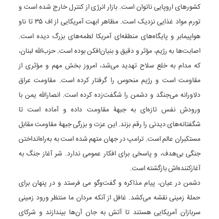
کشورهای اروپایی ناتوان است. بازار انرژی از کنترل خارج شده است و
تورم مواد غذایی نزدیک است. مظاهر ابهت آمریکایی از اف ۳۵ تا ناو
هواپیمابر و پایگاه‌های منطقه‌ای آمریکا لطمه‌های بزرگ دیده است.
اصابت‌ها به رژیم، مؤثر و دقیق و بنیان‌افکن بوده است. حزب‌الله لبنان،
که مدام به خلع سلاح تهدید می‌شد، امروز بخش مهم و مؤثری از
مقاومت است و رژیم منحوس را گرفتار کرده است. مقاومت عراق
دلاورانه می‌جنگد و دشمن را شگفت‌زده کرده است. انصارالله یمن با
ورودش نفس تازه‌ای به جبهۀ مقاومت داده و آماده است تا
شگفتانه‌های دیدنی را رقم بزند. این عزت و بزرگی جبهۀ مقاومت مقابل
مستکبران عالم است. ترامپ در جهان متهم شده است به به‌راه‌انداختن
جنگی بی‌هدف، و پاسخی برای افکار عمومی ندارد. شر آغاز جنگ به
آغازکننده‌اش بازگشته است.
دشمن در عیان، پیام مذاکره و گفت‌وگو می فرستد و در پنهان برای
حملۀ زمینی نقشه می‌کشد. غافل از آنکه مردان ما منتظر ورود زمینی
سربازان آمریکایی هستند تا آتش به جان آن‌ها بیندازند و شرکای