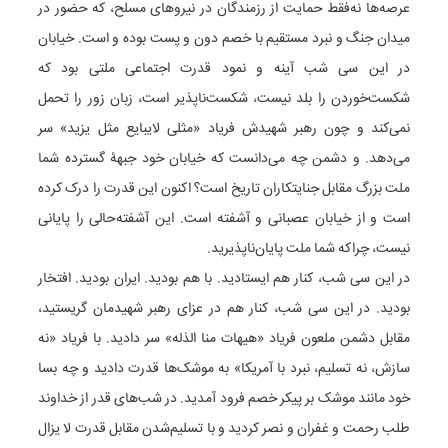
عرصه‌ها نه‌فقط حمایت از رزمندگان در نیروهای مسلح، که حضور در
میدان جنگ و نبرد مستقیم با خصم دون و پست بوده و است. خیابان
در این سی شب آینه و نمود قدرت اجتماعی ملتی بود که
شکست‌خوردن را بلد نیست، شکست‌ناپذیر است، زبان زور را تحمل
نمی‌کند و چون رهبر شهیدش فریاد «مثلی لایبایع مثل یزید» سر
می‌دهد. و دشمن چه می‌دانست که خیابان خود جبهۀ گسترده شما
ملت بزرگ مقابل جنایتکاران تاریخ است؟ اکنون این قدرت را درک کرده
است و از خیابان عصبانی و آشفته است. این آشفته‌حالی را پایانی
نیست، چراکه شما ملت پایان‌ناپذیرید.
در این سی شب، کنار هم ایستادید. با هم بودید. ایران بودید. افتخار
بودید. در این سی شب، کنار هم در عزای رهبر شهیدمان گریستید،
مقابل دشمن ملعون فریاد «هیهات منا الذله» سر دادید. با فریاد «نه
سازش، نه تسلیم، نبرد با آمریکا» به موشک‌ها قدرت دادید و چه بسا
خود مانند موشک بر پیکر خصم فرود آمدید. در شب‌های قدر از خداوند
طلب رحمت و غفران و نصر کردید و با تسلیم‌شدن مقابل قدرت لا یزال